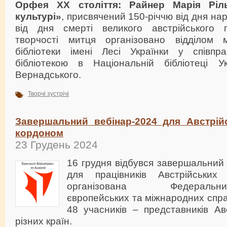
Орфея ХХ століття: Райнер Марія Ріль
культурі»
, присвячений 150-річчю від дня на
від дня смерті великого австрійського 
творчості митця організовано відділом м
бібліотеки імені Лесі Українки у співпр
бібліотекою в Національній бібліотеці У
Вернадського.
Творчі зустрічі
Завершальний вебінар-2024 для Австрійс
кордоном
23 Грудень 2024
16 грудня відбувся завершальний 
для працівників Австрійських б
організована Федеральним
європейських та міжнародних спра
48 учасників – представників Авс
різних країн.