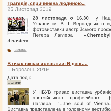
Трагедія, спричинена людиною...
25 Листопад 2019
28 листопада о 16.30
у Націон
України ім. В. І. Вернадського в
фотовиставки австрійського проф
Петера Лаглера
«
Chernoby
disaster
».
Виставки
В очах-вікнах ховається Відень…
1 Березень 2019
Дата події:
1-03-2019
У НБУВ триває виставка урбані
австрійського професійного 
Лаглера "…the soul of Vienna..
Виставка представлена в головному вестибю