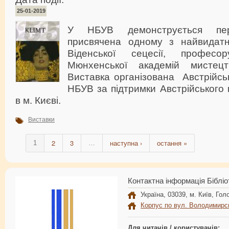
25-01-2019
У НБУВ демонструється пере
присвячена одному з найвидатн
Віденської сецесії, професо
Мюнхенської академій мистецт
Виставка організована Австрійсь
НБУВ за підтримки Австрійського
в м. Києві.
Виставки
2
3
наступна ›
остання »
1
…
Контактна інформація Бібліо
Україна, 03039, м. Київ, Голо
Корпус по вул. Володимирс
Для читачів / користувачів: