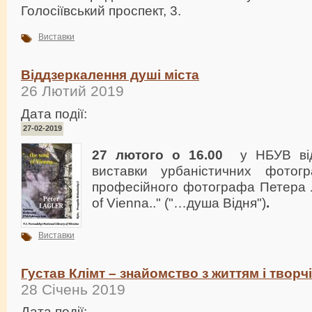
Голосіївський проспект, 3.
Виставки
Віддзеркалення душі міста
26 Лютий 2019
Дата події:
27-02-2019
27 лютого о 16.00
у НБУВ відб
виставки урбаністичних фотогр
професійного фотографа Петера 
of Vienna.." ("…душа Відня")
.
Виставки
Густав Клімт – знайомство з життям і творч
28 Січень 2019
Дата події: