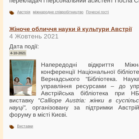
перекладач і персональний асистент Посла Св
Австрія
міжнародне співробітництво
Почесні гості
Жіноче обличчя науки й культури Австрії
4 Жовтень 2021
Дата події:
4-10-2021
Напередодні відкриття Міжн
конференції Національної бібліотек
Вернадського “Бібліотека. Наука
управління ресурсами – до упр
Австрійська бібліотека при 
виставку
"Calliope Austria: жінки в суспі
науці",
організовану за підтримки Австрій
форуму в місті Києві.
Виставки