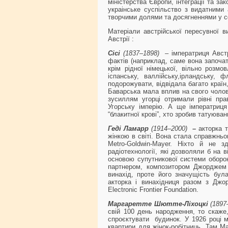
міністерства Європи, інтеграції та з
украінське суспільство з видатними 
творчими долями та досягненнями у сф
Матеріали австрійської пересувної в
Австрії :
Сісі
(1837–1898)
– імператриця Австр
фактів (наприклад, саме вона започатк
крім рідної німецької, вільно розм
іспанську, валлійську,ірландську,
подорожувати, відвідала багато країн
Баварська мала вплив на свого чолов
зусиллям угорці отримали рівні пра
Угорську імперію. А ще імператриц
“блакитної крові”, хто зробив татуюван
Геді Ламарр
(1914–2000)
–
акторка 
жінкою в світі. Вона стала справжньо
Metro-Goldwin-Mayer. Ніхто й не 
радіотехнології, які дозволяли б на 
основою супутникової системи оборон
партнером, композитором Джорджем 
винахід, проте його значущість була
акторка і винахідниця разом з Дж
Electronic Frontier Foundation.
Маргаретте Шютте-Ліхоцкі
(1897
свій 100 день народження, то скаже,
спроєктувати будинок. У 1926 році 
квартири для жінок-робітниць. Там М