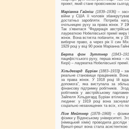
проект, який стане провісником сього
Маріанна Гайніш
(1839–1936)
– засн
війни у США її чоловік збанкрутував
достатньо заробляти. Потреба наг
очільницею руху за права жінок. У 19
Так з’явилася “Федерація австрійсь
лауреаткою Нобелівської премії миру
жінок. Вона встигла побачити, як у 19
виборче право, а через рік її син М
1929 році у віці 90 років Маріанна Га
Берта фон Зуттнер
(1843–1
пацифістського руху, перша жінка – ла
Кюрі) – лауреатка Нобелівської премії
Хільдегард Буріан
(1883–1933
)
– за
реальне становище працівників. Вона 
за права жінок. У 1918 році їй вдал
допомога”, яка виступала за збільш
фінансову підтримку робітників. Зго
робітників у австрійському парламе
Зайпеля Хільдегард Буріан втілила у 
людини: у 1919 році вона заснувала
соціально незахищених та всіх, хто п
Лізе Мейтнер
(1878–1968)
– фізикин
фізики у Віденському університеті. З
(німецький хімік) проводила досліди 
Врешті-решт вона стала асистенткою 