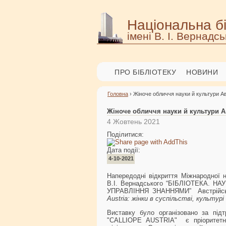
Національна бі
імені В. І. Вернадсь
ПРО БІБЛІОТЕКУ
НОВИНИ
Головна
› Жіноче обличчя науки й культури Ав
Жіноче обличчя науки й культури А
4 Жовтень 2021
Поділитися:
Дата події:
4-10-2021
Напередодні відкриття Міжнародної на
В.І. Вернадського “БІБЛІОТЕКА. 
УПРАВЛІННЯ ЗНАННЯМИ” Австрійськ
Austria: жінки в суспільстві, культур
Виставку було організовано за пі
"CALLIOPE AUSTRIA" є пріоритетно