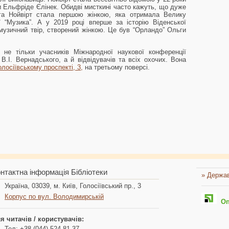
и Ельфріде Єлінек. Обидві мисткині часто кажуть, що дуже
га Нойвірт стала першою жінкою, яка отримала Велику
ї “Музика”. А у 2019 році вперше за історію Віденської
узичний твір, створений жінкою. Це був “Орландо” Ольги
не тільки учасників Міжнародної наукової конференції
і В.І. Вернадського, а й відвідувачів та всіх охочих. Вона
олосіївському проспекті, 3,
на третьому поверсі.
нтактна інформація Бібліотеки
» Держав
Україна, 03039, м. Київ, Голосіївський пр., 3
Корпус по вул. Володимирській
Опл
я читачів / користувачів:
Тел: +38 (044) 524-81-37