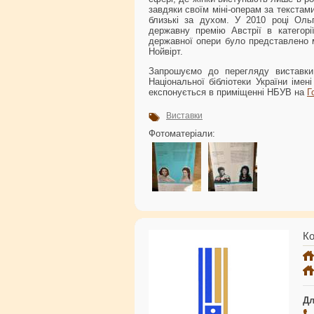
завдяки своїм міні-операм за текстам
близькі за духом. У 2010 році Оль
державну премію Австрії в категорі
державної опери було представлено м
Нойвірт.
Запрошуємо до перегляду виставки 
Національної бібліотеки України імен
експонується в приміщенні НБУВ на
Г
Виставки
Фотоматеріали:
Ко
Дл