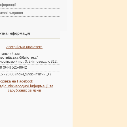
нференції
укові видання
ктна інформація
Австрійська бібліотека
тальний зал
встрійська бібліотека"
лосіївський пр., 3, 2-й поверх, к. 312.
8 (044) 525-8642
15 - 20.00 (понеділок - п'ятниця)
орінка на Facebook
ддiл міжнародної інформації та
зарубіжних зв`язків