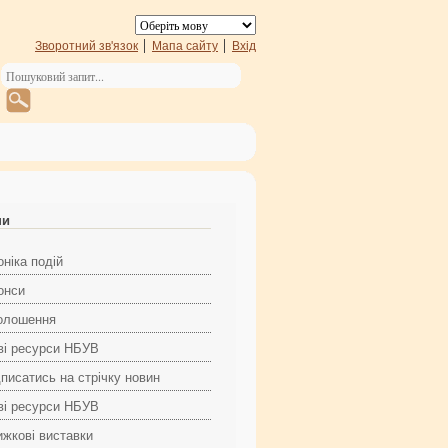
Зворотний зв'язок
Мапа сайту
Вхід
ни
ніка подій
онси
олошення
ві ресурси НБУВ
дписатись на стрічку новин
ві ресурси НБУВ
ижкові виставки