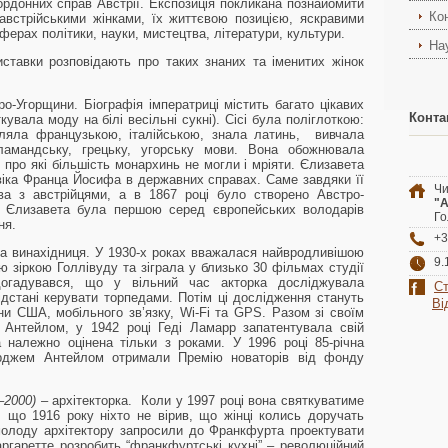
акордонних справ Австрії. Експозиція покликана познайомити
Ко
австрійськими жінками, їх життєвою позицією, яскравими
ерах політики, науки, мистецтва, літератури, культури.
На
иставки розповідають про таких знаних та іменитих жінок
о-Угорщини. Біографія імператриці містить багато цікавих
Конта
увала моду на білі весільні сукні). Сісі була поліглоткою:
овляла французькою, італійською, знала латинь, вивчала
 фламандську, грецьку, угорську мови. Вона обожнювала
, про які більшість монархинь не могли і мріяти. Єлизавета
іка Франца Йосифа в державних справах. Саме завдяки її
Чи
ва з австрійцями, а в 1867 році було створено Австро-
"А
я Єлизавета була першою серед європейських володарів
Го
ня.
+3
та винахідниця. У 1930-х роках вважалася найвродливішою
9.
ю зіркою Голлівуду та зіграла у близько 30 фільмах студії
здогадувався, що у вільний час акторка досліджувала
Ст
відстані керувати торпедами. Потім ці дослідження стануть
Ві
и США, мобільного зв’язку, Wi-Fi та GPS. Разом зі своїм
Антейлом, у 1942 році Геді Ламарр запатентувала свій
 належно оцінена тільки з роками. У 1996 році 85-річна
орджем Антейлом отримали Премію новаторів від фонду
–2000)
– архітекторка. Коли у 1997 році вона святкуватиме
 що 1916 року ніхто не вірив, що жінці колись доручать
молоду архітектору запросили до Франкфурта проектувати
аргаретте розробить “франкфуртські кухні” – революційний