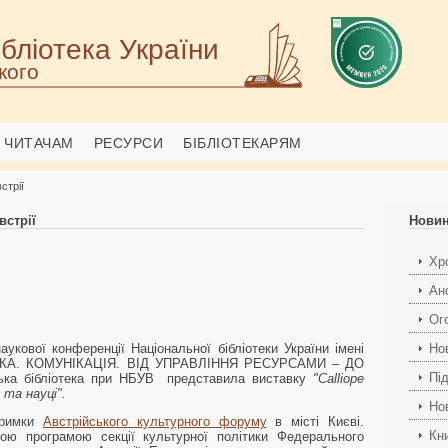
бліотека України
кого
ЧИТАЧАМ
РЕСУРСИ
БІБЛІОТЕКАРЯМ
стрії
встрії
Нови
Хро
Ан
Ог
укової конференції Національної бібліотеки України імені
Но
НАУКА. КОМУНІКАЦІЯ. ВІД УПРАВЛІННЯ РЕСУРСАМИ – ДО
Пі
а бібліотека при НБУВ представила виставку
"Calliope
і та науці".
Но
дтримки
Австрійського культурного форуму
в місті Києві.
Кн
ю програмою секції культурної політики Федерального