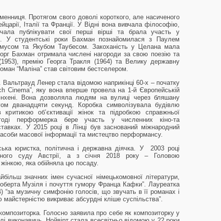
менниця. Протягом свого доволі короткого, але насиченого
йцарії, Італії та Франції. У Відні вона вивчала філософію,
очала публікувати свої перші вірші та брала участь у
я. У студентські роки Бахман познайомилася з Паулем
емусом та Якубом Таубесом. Закоханість у Целана мала
борг Бахман отримала числені нагороди за свою поезію та
1953), премію Георга Тракля (1964) та Велику державну
 роман “Маліна” став світовим бестселером.
 Вальтрауд Ленер стала відомою наприкінці 60-х – початку
uch Cinema”, яку вона вперше провела на 1-й Європейській
юнхені. Вона дозволяла людям на вулиці через бляшану
гом дванадцяти секунд. Коробка символізувала будівлю
 критикою об’єктивації жінок та підробкою справжньої
тоді перформерка бере участь у численних кіно-та
тавках. У 2015 році в Лінці був заснований міжнародний
соби масової інформації та мистецтво перформансу.
ька юристка, політична і державна діячка. У 2003 році
йного суду Австрії, а з січня 2018 року – Головою
 жінкою, яка обійняла цю посаду.
йбільш значних імен сучасної німецькомовної літератури,
Роберта Музіля і почуття гумору Франца Кафки”. Лауреатка
4) “за музичну симфонію голосів, що звучать в її романах і
ю майстерністю викриває абсурдні кліше суспільства”.
 композиторка
.
Голосно заявила про себе як композиторку у
лі виконавиць. Нойвірт стала всесвітньо відомою у 22 роки