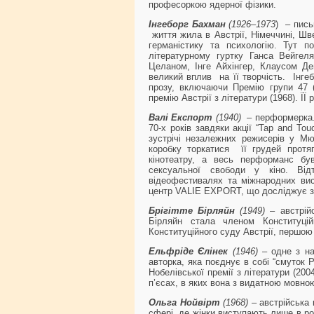
професоркою ядерної фізики.
Інгеборг Бахман
(1926–1973
) – пись
життя жила в Австрії, Німеччині, Шве
германістику та психологію. Тут п
літературному гуртку Ганса Вейгел
Целаном, Інге Айхінгер, Клаусом Д
великий вплив на її творчість. Інге
прозу, включаючи Премію групи 47 (
премію Австрії з літератури (1968). ЇЇ
Валі Експорт
(1940) –
перформерка.
70-х років завдяки акції “Tap and To
зустрічі незалежних режисерів у М
коробку торкатися її грудей протя
кінотеатру, а весь перформанс був
сексуальної свободи у кіно. Від
відеофестивалях та міжнародних вис
центр VALIE EXPORT, що досліджує за
Брігітте Бірляйн
(1949)
– австрійс
Бірляйн стала членом Конституці
Конституційного суду Австрії, першою
Ельфріде Єлінек
(1946)
– одне з на
авторка, яка поєднує в собі “смуток 
Нобелівської премії з літератури (200
п’єсах, в яких вона з видатною мовно
Ольга Нойвірт
(1968)
–
австрійська
сфері, де жінки виступають лише в ро