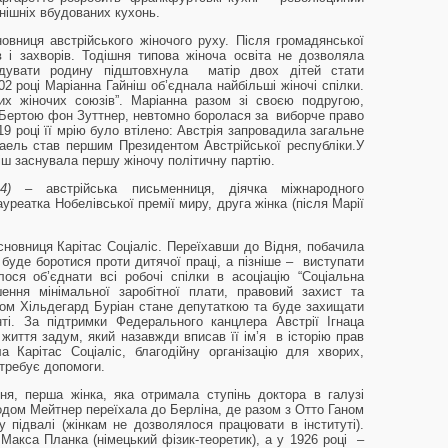
днішніх вбудованих кухонь.
овниця австрійського жіночого руху. Після громадянської
 і захворів. Тодішня типова жіноча освіта не дозволяла
одувати родину підштовхнула матір двох дітей стати
02 році Маріанна Гайніш об’єднала найбільші жіночі спілки.
ких жіночих союзів”. Маріанна разом зі своєю подругою,
 Бертою фон Зуттнер, невтомно боролася за виборче право
19 році її мрію було втілено: Австрія запровадила загальне
іхаель став першим Президентом Австрійської республіки.У
йніш заснувала першу жіночу політичну партію.
914) –
австрійська письменниця, діячка міжнародного
уреатка Нобелівської премії миру, друга жінка (після Марії
.
сновниця Карітас Соціаліс. Переїхавши до Відня, побачила
буде боротися проти дитячої праці, а пізніше – виступати
ося об’єднати всі робочі спілки в асоціацію “Соціальна
ення мінімальної заробітної плати, правовий захист та
дом Хільдегард Буріан стане депутаткою та буде захищати
нті. За підтримки Федерального канцлера Австрії Ігнаца
життя задум, який назавжди вписав її ім’я в історію прав
 Карітас Соціаліс, благодійну організацію для хворих,
отребує допомоги.
я, перша жінка, яка отримала ступінь доктора в галузі
годом Мейтнер переїхала до Берліна, де разом з Отто Ганом
у підвалі (жінкам не дозволялося працювати в інституті).
Макса Планка (німецький фізик-теоретик), а у 1926 році –