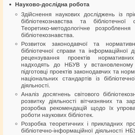
Науково-дослідна робота
Здійснення наукових досліджень із прі
бібліотекознавства та бібліотечної 
Теоретико-методологічне розроблення
бібліотекознавства.
Розвиток законодавчої та норматив
бібліотечної справи та інформаційної ді
рецензування проектів нормативни
надходять до НБУВ у встановленому 
підготовці проектів законодавчих та нор
національних стандартів із бібліотечн
діяльності.
Аналіз досягнень світового бібліотекоз
розвитку діяльності вітчизняних та зар
розробка рекомендацій щодо їх упров
роботи наукових бібліотек.
Розробка теоретичних і прикладних пр
бібліотечно-інформаційної діяльності НБ