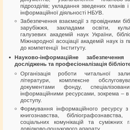
підрозділів; укладання зведених планів і 
інформаційної діяльності НБУВ.
Забезпечення взаємодії з провідними біб
зарубіжжя, закладами освіти, культ
галузевих академій наук України, бібл
Міжнародної асоціації академій наук із 
до компетенції Інституту.
Науково-інформаційне забезпечення 
досліджень та професіоналізація бібліот
Організація роботи читальної зали 
літератури, комплексне обслуговув
документами фонду, спеціалізован
інформаційними ресурсами, зокрема – в
доступу.
Формування інформаційного ресурсу з б
книгознавства, бібліографознавства, 
соціальних комунікацій та суміжних га
довідково-пошукового апарату.