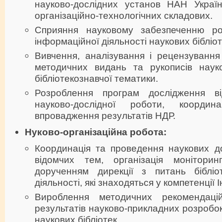
науково-дослідних установ НАН України
організаційно-технологічних складових.
Сприяння науковому забезпеченню роз
інформаційної діяльності наукових бібліо
Вивчення, аналізування і рецензування
методичних видань та рукописів науко
бібліотекознавчої тематики.
Розроблення програм дослідження в
науково-дослідної роботи, координ
впровадження результатів НДР.
Нуково-організаційна робота:
Координація та проведення наукових д
відомчих тем, організація моніторин
дорученням дирекції з питань бібліот
діяльності, які знаходяться у компетенції І
Вироблення методичних рекомендаці
результатів науково-прикладних розробок
наукових бібліотек.