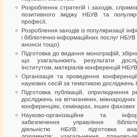
Розроблення стратегій і заходів, спрям
позитивного іміджу НБУВ та популяри
професії.
Розроблення заходів із популяризації ін
і бібліотечно-інформаційних послуг НБУВ (
анонси тощо).
Підготовка до видання монографій, збірн
що узагальнюють результати дослід
Інститутом, матеріалів конференцій НБУВ
Організація та проведення конференцій
наукових сесій за тематикою досліджень І
Підготовка публікацій, оприлюднення р
досліджень на вітчизняних, міжнародних
конференціях, семінарах, інших фахових 
Науково-організаційне та інформа
забезпечення управління бібліотеч
діяльністю НБУВ: підготовка аналі
документів; узагальнення планово-зв