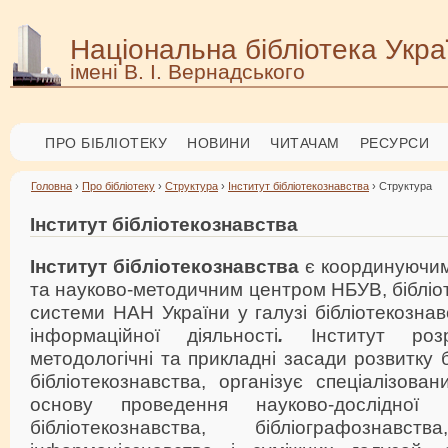
Національна бібліотека Укра
імені В. І. Вернадського
ПРО БІБЛІОТЕКУ
НОВИНИ
ЧИТАЧАМ
РЕСУРСИ
Головна
›
Про бібліотеку
›
Структура
›
Інститут бібліотекознавства
› Структура
Інститут бібліотекознавства
Інститут бібліотекознавства
є координуючим
та науково-методичним центром НБУВ, бібліо
системи НАН України у галузі бібліотекознав
інформаційної діяльності
.
Інститут роз
методологічні та прикладні засади розвитку б
бібліотекознавства, організує спеціалізов
основу проведення науково-дослідної
бібліотекознавства, бібліографознавств