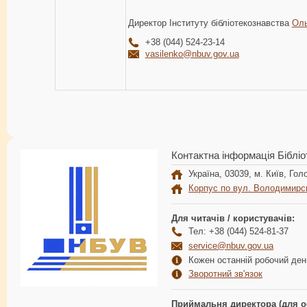
Директор Інституту бібліотекознавства
Оль
+38 (044) 524-23-14
vasilenko@nbuv.gov.ua
Контактна інформація Бібліо
Україна, 03039, м. Київ, Голо
Корпус по вул. Володимирс
Для читачів / користувачів:
Тел: +38 (044) 524-81-37
service@nbuv.gov.ua
Кожен останній робочий день
Зворотний зв'язок
Приймальня директора (для о