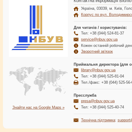
Контактна інформація Бібліо
Україна, 03039, м. Київ, Голо
Корпус по вул. Володимирс
Для читачів / користувачів:
Тел: +38 (044) 524-81-37
service@nbuv.gov.ua
Кожен останній робочий день
Зворотний зв'язок
Приймальня директора (для о
library@nbuv.gov.ua
Тел: +38 (044) 525-81-04
Тел./факс: +38 (044) 525-56-
Пресслужба
presa@nbuv.gov.ua
Тел: +38 (044) 525-40-74
Знайти нас на Google Maps »
Технічна підтримка
:
support