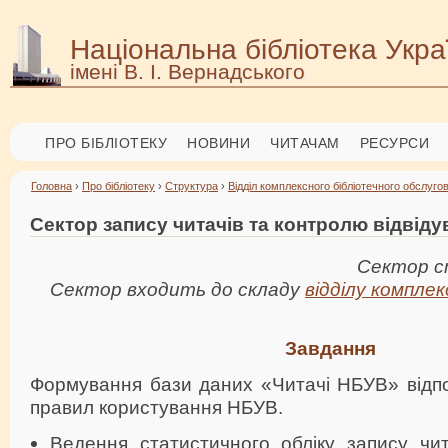
Національна бібліотека Укра
імені В. І. Вернадського
ПРО БІБЛІОТЕКУ
НОВИНИ
ЧИТАЧАМ
РЕСУРСИ
Головна
›
Про бібліотеку
›
Структура
›
Відділ комплексного бібліотечного обслуго
Сектор запису читачів та контролю відвіду
Сектор ст
Сектор входить до складу
відділу компле
Завдання
Формування бази даних «Читачі НБУВ» відпо
правил користування НБУВ.
Ведення статистичного обліку запису чит