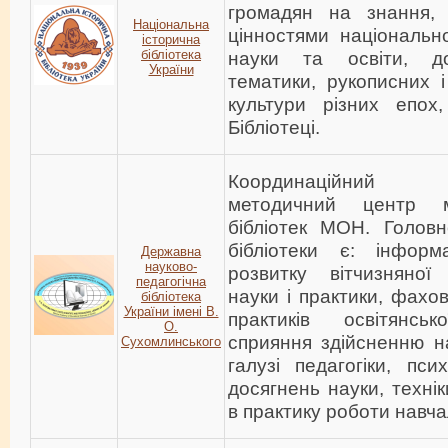
громадян на знання, о
Національна
цінностями національної
історична
бібліотека
науки та освіти, до
України
тематики, рукописних і
культури різних епох
Бібліотеці.
Координаційни
методичний центр м
бібліотек МОН. Головн
бібліотеки є: інформ
Державна
науково-
розвитку вітчизняної 
педагогічна
науки і практики, фахов
бібліотека
України імені В.
практиків освітянсь
О.
сприяння здійсненню н
Сухомлинського
галузі педагогіки, пси
досягнень науки, технік
в практику роботи навча