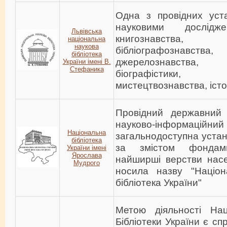
Одна з провідних уст
науковими дослід
Львівська
книгознавства, бі
національна
наукова
бібліографознавств
бібліотека
джерелознавства, д
України імені В.
Стефаника
біографістики,
мистецтвознавства, істор
Провідний державний к
науково-інформац
Національна
загальнодоступна устан
бібліотека
за змістом фондам
України імені
Ярослава
найширші верстви насе
Мудрого
носила назву "Націо
бібліотека України"
Метою діяльності Наці
Бібліотеки України є сп