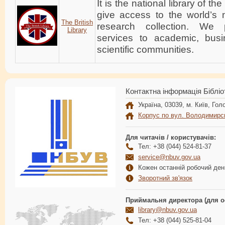
It is the national library of 
give access to the world’s
The British
research collection. We p
Library
services to academic, bus
scientific communities.
Контактна інформація Бібліо
Україна, 03039, м. Київ, Голо
Корпус по вул. Володимирс
Для читачів / користувачів:
Тел: +38 (044) 524-81-37
service@nbuv.gov.ua
Кожен останній робочий день
Зворотний зв'язок
Приймальня директора (для о
library@nbuv.gov.ua
Тел: +38 (044) 525-81-04