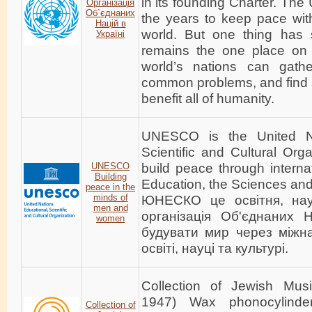
in its founding Charter. Th
Організація
Об`єднаних
the years to keep pace wit
Націй в
world. But one thing has 
Україні
remains the one place on 
world’s nations can gathe
common problems, and find s
benefit all of humanity.
UNESCO is the United Na
Scientific and Cultural Orga
build peace through interna
UNESCO
Building
Education, the Sciences and
peace in the
minds of
ЮНЕСКО це освітня, нау
men and
організація Об'єднаних 
women
будувати мир через міжн
освіті, науці та культурі.
Collection of Jewish Musi
1947) Wax phonocylinde
Collection of