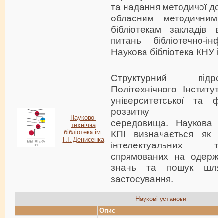
та надання методичої д
обласним методични
бібліотекам закладів 
питань бібліотечно-ін
Наукова бібліотека КНУ 
Структурний підр
Політехнічного Інститу
університетської та 
розвитку освіт
Науково-
середовища. Наукова д
технічна
бiблiотека ім.
КПІ визначається як
Г.І. Денисенка
інтелектуальних 
спрямованих на одер
знань та пошук шля
застосування.
Наукові установи
Опис