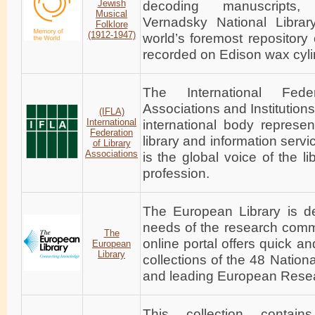
Jewish
decoding manuscripts, 
Musical
Vernadsky National Librar
Folklore
(1912-1947)
world’s foremost repository
recorded on Edison wax cyli
The International Fede
Associations and Institutions
(IFLA)
International
international body represen
Federation
library and information servic
of Library
Associations
is the global voice of the l
profession.
The European Library is d
needs of the research comm
The
online portal offers quick a
European
Library
collections of the 48 Nation
and leading European Resea
This collection contains