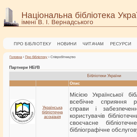
Національна бібліотека Укра
імені В. І. Вернадського
ПРО БІБЛІОТЕКУ
НОВИНИ
ЧИТАЧАМ
РЕСУРСИ
Головна
›
Про бібліотеку
› Співробітництво
Партнери НБУВ
Бібліотеки України
Опис
Місією Української біб
всебічне сприяння ро
Українська
справи і забезпечен
бібліотечна
користувачів бібліотечн
асоціація
своєчасне бібліотеч
бібліографічне обслугов