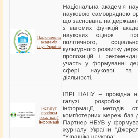
Національна академія на
науковою самоврядною орг
що заснована на державні
з вагомих функцій акаде
наукових оцінок і про
Національна
політичного, соціальн
академія
наук України
культурного розвитку дер
пропозицій і рекоменда
участь у формуванні дер
сфері наукової та на
діяльності.
ІПРІ НАНУ – провідна н
галузі розробки о
інформації, методів с
Інститут
проблем
комп'ютерних мереж баз д
реєстрації
Партнер НБУВ у формува
інформації
журналу України "Джерел
"Україніка наукова".