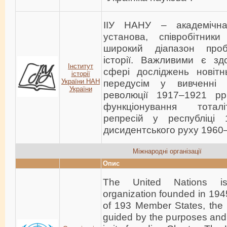
ІІУ НАНУ – академічна
установа, співробітники
широкий діапазон проб
історії. Важливими є зд
Інститут
сфері досліджень новітнь
історії
України НАН
передусім у вивченні іс
України
революції 1917–1921 рр
функціонування тотал
репресій у республіці 1
дисидентського руху 1960–
Міжнародні організації
Опис
The United Nations is 
organization founded in 194
of 193 Member States, the 
guided by the purposes and 