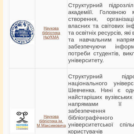
Структурний підрозліл
академіїї. Головною 
створення, організ
власних та світових ін
Наукова
та освітніх ресурсів, як
бібліотека
НаУКМА
та навчальним напрям
забезпечуючи інформ
потреби студентів, викл
університету.
Структурний підр
національного універ
Шевченка. Нині є од
найстаріших вузівських
напрямами її 
забезпечення 
Наукова
бібліографічного
бібліотека ім.
університетської спіл
М.Максимовича
користувачів