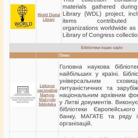
materials gathered durin
Library (WDL) project, inc
World Digital
Library
items contribute
organizations worldwide as 
Library of Congress collectio
Бібліотеки інших карїн
Опис
Головна наукова бібліот
найбільших у країні. Бібл
універсальним сховищ
Lietuvos
литуаністичних та зарубі
nacionalinė
національним архівним фо
Martyno
Mažvydo
у Литві документів. Виконує
biblioteka
бібліотеки Європейського
банку, МАГАТЕ та ряду 
організацій.