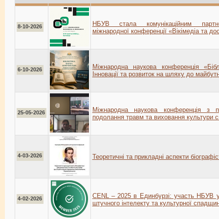
НБУВ стала комунікаційним партнер
8-10-2026
міжнародної конференції «Вікімедіа та до
Міжнародна наукова конференція «Біблі
6-10-2026
Інновації та розвиток на шляху до майбут
Міжнародна наукова конференція з пр
25-05-2026
подолання травм та виховання культури 
4-03-2026
Теоретичні та прикладні аспекти біографіс
CENL – 2025 в Единбурзі: участь НБУВ 
4-02-2026
штучного інтелекту та культурної спадщи