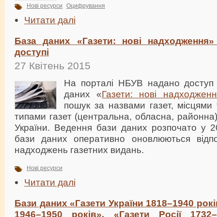
Нові ресурси
Оцифрування
Читати далі
База даних «Газети: нові надходження
доступі
27 Квітень 2015
На порталі НБУВ надано доступ 
даних «
Газети: нові надходженн
пошук за назвами газет, місцями
типами газет (центральна, обласна, районна)
України. Ведення бази даних розпочато у 2
бази даних оперативно оновлюються відпо
надходжень газетних видань.
Нові ресурси
Читати далі
Бази даних «Газети України 1818–1940 рокі
1946–1950 років», «Газети Росії 1732