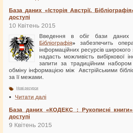
База даних «Історія Австрії. Бібліографі
доступі
10 Квітень 2015
Введення в обіг бази дани
Бібліографія
»
забезпечить опера
інформаційних ресурсів широкого 
надасть можливість вибіркової ін
запити за традиційним набором
обміну інформацією між Австрійськими бібліо
за її межами.
Нові ресурси
Читати далі
База даних «КОДЕКС : Рукописні книги
доступі
9 Квітень 2015