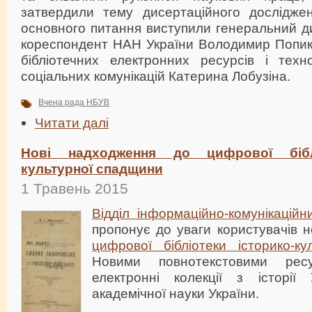
затвердили тему дисертаційного дослідже
основного питання виступили генеральний д
кореспондент НАН України Володимир Попик 
бібліотечних електронних ресурсів і техно
соціальних комунікацій Катерина Лобузіна.
Вчена рада НБУВ
Читати далі
Нові надходження до цифрової біблі
культурної спадщини
1 Травень 2015
Відділ інформаційно-комунікаційн
пропонує до уваги користувачів 
цифрової бібліотеки історико-к
Новими повнотекстовими рес
електронні колекції з історії 
академічної науки України.