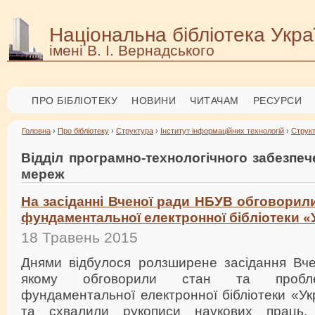
Національна бібліотека Укра
імені В. І. Вернадського
ПРО БІБЛІОТЕКУ
НОВИНИ
ЧИТАЧАМ
РЕСУРСИ
Головна
›
Про бібліотеку
›
Структура
›
Інститут інформаційних технологій
›
Струк
Відділ програмно-технологічного забезпе
мереж
На засіданні Вченої ради НБУВ обговорил
фундаментальної електронної бібліотеки «У
18 Травень 2015
Днями відбулося ролзширене засідання Вч
якому обговорили стан та пробл
фундаментальної електронної бібліотеки «Укр
та схвалили рукописи наукових праць,