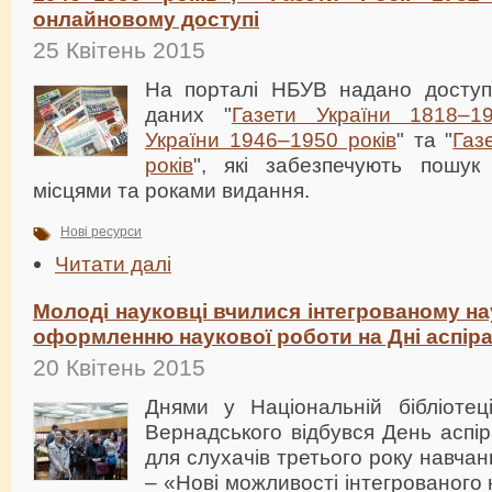
онлайновому доступі
25 Квітень 2015
На порталі НБУВ надано доступ
даних "
Газети України 1818–19
України 1946–1950 років
" та "
Газ
років
", які забезпечують пошук
місцями та роками видання.
Нові ресурси
Читати далі
Молоді науковці вчилися інтегрованому н
оформленню наукової роботи на Дні аспір
20 Квітень 2015
Днями у Національній бібліотеці
Вернадського відбувся День аспір
для слухачів третього року навча
– «Нові можливості інтегрованого