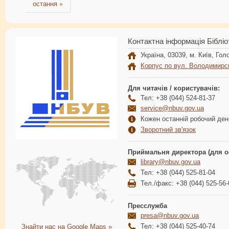
остання »
Контактна інформація Бібліо
Україна, 03039, м. Київ, Голо
Корпус по вул. Володимирс
Для читачів / користувачів:
Тел: +38 (044) 524-81-37
service@nbuv.gov.ua
Кожен останній робочий день
Зворотний зв'язок
Приймальня директора (для о
library@nbuv.gov.ua
Тел: +38 (044) 525-81-04
Тел./факс: +38 (044) 525-56-
Пресслужба
presa@nbuv.gov.ua
Тел: +38 (044) 525-40-74
Знайти нас на Google Maps »