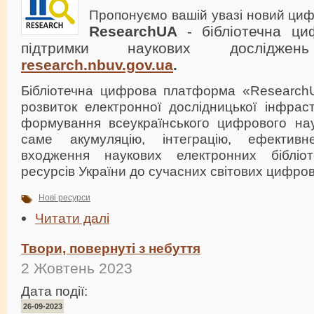
Пропонуємо вашій увазі новий ци
ResearchUA
- бібліотечна ц
підтримки наукових дослідже
research.nbuv.gov.ua
.
Бібліотечна цифрова платформа «Research
розвиток електронної дослідницької інфрас
формування всеукраїнського цифрового нау
саме акумуляцію, інтеграцію, ефектив
входження наукових електронних бібліоте
ресурсів України до сучасних світових цифров
Нові ресурси
Читати далі
Твори, повернуті з небуття
2 Жовтень 2023
Дата події:
26-09-2023