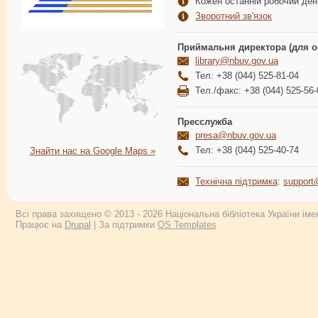
Кожен останній робочий день
Зворотний зв'язок
Приймальня директора (для о
library@nbuv.gov.ua
Тел: +38 (044) 525-81-04
Тел./факс: +38 (044) 525-56-
Пресслужба
presa@nbuv.gov.ua
Тел: +38 (044) 525-40-74
Знайти нас на Google Maps »
Технічна підтримка
:
support
Всі права захищено © 2013 - 2026 Національна бібліотека України імен
Працює на
Drupal
| За підтримки
OS Templates