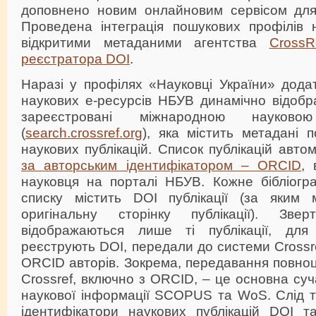
доповнено новим онлайновим сервісом для 
Проведена інтеграція пошукових профілів н
відкритими метаданими агентства
CrossR
реєстратора DOI
.
Наразі у профілях «Науковці України» дода
наукових е-ресурсів НБУВ динамічно відобра
зареєстровані міжнародною науков
(
search.crossref.org
), яка містить метадані 
наукових публікацій. Список публікацій авт
за авторським ідентифікатором – ORCID
, 
науковця на порталі НБУВ. Кожне бібліогр
списку містить DOI публікації (за яким
оригінальну сторінку публікації). Зв
відображаються лише ті публікації, для 
реєструють DOI, передали до системи Cross
ORCID авторів. Зокрема, передавання повно
Crossref, включно з ORCID, – це основна су
наукової інформації SCOPUS та WoS. Слід т
ідентифікатори наукових публікацій DOI 