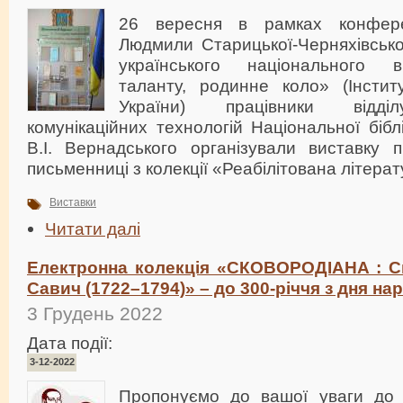
26 вересня в рамках конфере
Людмили Старицької-Черняхівсько
українського національного в
таланту, родинне коло» (Інсти
України) працівники відділ
комунікаційних технологій Національної бібл
В.І. Вернадського організували виставку 
письменниці з колекції «Реабілітована літера
Виставки
Читати далі
Електронна колекція «СКОВОРОДІАНА : С
Савич (1722–1794)» – до 300-річчя з дня н
3 Грудень 2022
Дата події:
3-12-2022
Пропонуємо до вашої уваги до 