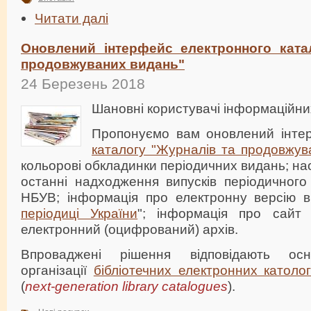
Читати далі
Оновлений інтерфейс електронного ката
продовжуваних видань"
24 Березень 2018
Шановні користувачі інформаційни
Пропонуємо вам оновлений інт
каталогу "Журналів та продовжув
кольорові обкладинки періодичних видань; на
останні надходження випусків періодичног
НБУВ; інформація про електронну версію в
періодиці України
"; інформація про сайт
електронний (оцифрований) архів.
Впроваджені рішення відповідають ос
організації
бібліотечних електронних католог
(
next-generation library catalogues
).