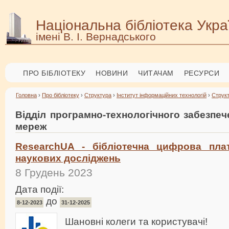
Національна бібліотека Укра
імені В. І. Вернадського
ПРО БІБЛІОТЕКУ
НОВИНИ
ЧИТАЧАМ
РЕСУРСИ
Головна
›
Про бібліотеку
›
Структура
›
Інститут інформаційних технологій
›
Струк
Відділ програмно-технологічного забезпе
мереж
ResearchUA - бібліотечна цифрова пла
наукових досліджень
8 Грудень 2023
Дата події:
до
8-12-2023
31-12-2025
Шановні колеги та користувачі!