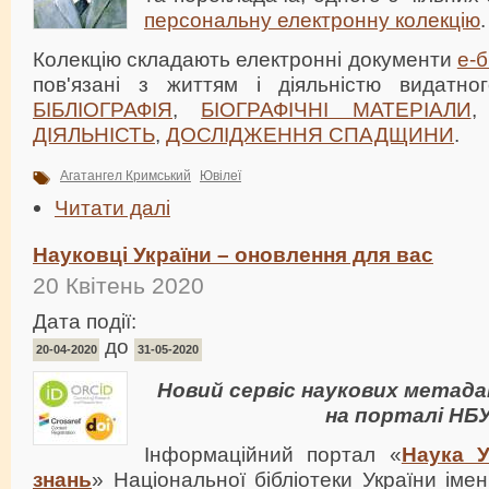
персональну електронну колекцію
.
Колекцію складають електронні документи
е-б
пов'язані з життям і діяльністю видатн
БІБЛІОГРАФІЯ
,
БІОГРАФІЧНІ МАТЕРІАЛИ
ДІЯЛЬНІСТЬ
,
ДОСЛІДЖЕННЯ СПАДЩИНИ
.
Агатангел Кримський
Ювілеї
Читати далі
Науковці України – оновлення для вас
20 Квітень 2020
Дата події:
до
20-04-2020
31-05-2020
Новий сервіс наукових метада
на порталі НБ
Інформаційний портал «
Наука У
знань
» Національної бібліотеки України імен