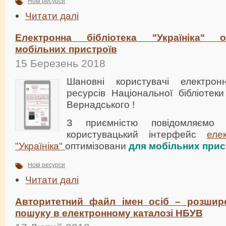
Нові ресурси
Читати далі
Електронна бібліотека "Україніка" 
мобільних пристроїв
15 Березень 2018
Шановні користувачі електрон
ресурсів Національної бібліотеки
Вернадського !
З приємністю повідомляємо
користувацький інтерфейс
еле
"Україніка"
оптимізовани
для мобільних прис
Нові ресурси
Читати далі
Авторитетний файл імен осіб – розшир
пошуку в електронному каталозі НБУВ