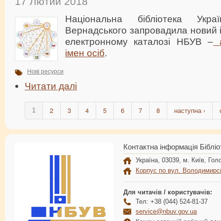
17 Лютий 2018
Національна бібліотека Укр
Вернадського запровадила новий 
електронному каталозі НБУВ –
а
імен осіб
.
Нові ресурси
Читати далі
2
3
4
5
6
7
8
наступна ›
1
Контактна інформація Бібліо
Україна, 03039, м. Київ, Голо
Корпус по вул. Володимирс
Для читачів / користувачів:
Тел: +38 (044) 524-81-37
service@nbuv.gov.ua