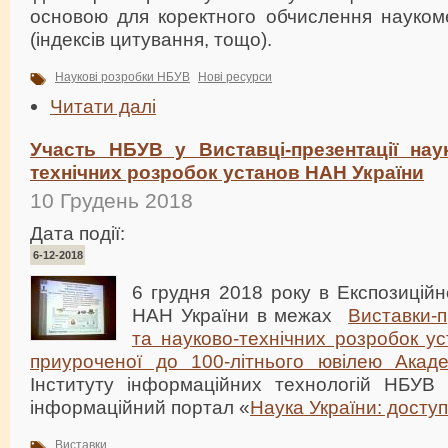
основою для коректного обчислення наукоме
(індексів цитування, тощо).
Наукові розробки НБУВ
Нові ресурси
Читати далі
Участь НБУВ у Виставці-презентації нау
технічних розробок установ НАН України
10 Грудень 2018
Дата події:
6-12-2018
6 грудня 2018 року в Експозицій
НАН України в межах
Виставки-п
та науково-технічних розробок у
приуроченої до 100-літнього ювілею Акаде
Інституту інформаційних технологій НБУВ
інформаційний портал «
Наука України: доступ
Виставки