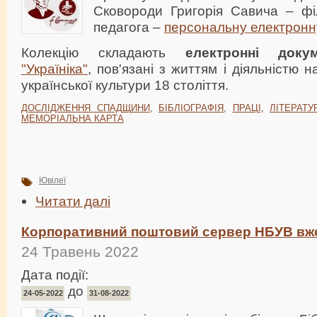
Сковороди Григорія Савича – фі
педагога –
персональну електронн
Колекцію складають
електронні доку
"Україніка"
, пов'язані з життям і діяльністю н
української культури 18 століття.
ДОСЛІДЖЕННЯ СПАДЩИНИ
,
БІБЛІОГРАФІЯ
,
ПРАЦІ
,
ЛІТЕРАТУ
МЕМОРІАЛЬНА КАРТА
Ювілеї
Читати далі
Корпоративний поштовий сервер НБУВ вж
24 Травень 2022
Дата події:
до
24-05-2022
31-08-2022