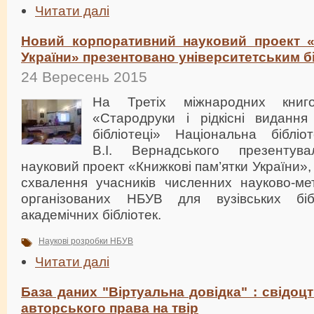
Читати далі
Новий корпоративний науковий проект «
України» презентовано університетським б
24 Вересень 2015
На Третіх міжнародних книго
«Стародруки і рідкісні видання 
бібліотеці» Національна бібліо
В.І. Вернадського презентув
науковий проект «Книжкові пам’ятки України»,
схвалення учасників численних науково-мет
організованих НБУВ для вузівських бі
академічних бібліотек.
Наукові розробки НБУВ
Читати далі
База даних "Віртуальна довідка" : свідоц
авторського права на твір