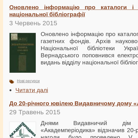
Оновлено інформацію про каталоги і п
національної бібліографії
3 Червень 2015
Оновлено інформацію про каталоги
газетних фондів. Архів науково
Національної бібліотеки Укр
Вернадського поповнився електр
видань відділу національної бібліог
Нові ресурси
Читати далі
До 20-річного ювілею Видавничому дому 
29 Травень 2015
Днями Видавничий дім
«Академперіодика» відзначив 20-р
нагоди було проведено V На