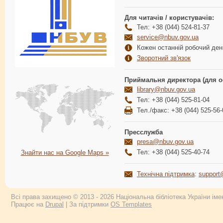
Для читачів / користувачів:
Тел: +38 (044) 524-81-37
service@nbuv.gov.ua
Кожен останній робочий день
Зворотний зв'язок
Приймальня директора (для о
library@nbuv.gov.ua
Тел: +38 (044) 525-81-04
Тел./факс: +38 (044) 525-56-
Пресслужба
presa@nbuv.gov.ua
Тел: +38 (044) 525-40-74
Знайти нас на Google Maps »
Технічна підтримка
:
support
Всі права захищено © 2013 - 2026 Національна бібліотека України імен
Працює на
Drupal
| За підтримки
OS Templates