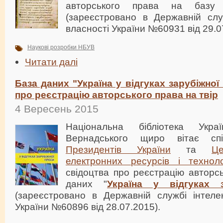
авторського права на базу
(зареєстровано в Державній служ
власності України №60931 від 29.0
Наукові розробки НБУВ
Читати далі
База даних "Україна у відгуках зарубіжної
про реєстрацію авторського права на твір
4 Вересень 2015
Національна бібліотека Укр
Вернадського щиро вітає спі
Президентів України
та
Це
електронних ресурсів і техноло
свідоцтва про реєстрацію авторс
даних "
Україна у відгуках 
(зареєстровано в Державній службі інтелек
України №60896 від 28.07.2015).