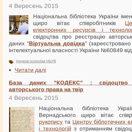
4 Вересень 2015
Національна бібліотека України імен
щиро вітає співробітників
Це
електронних ресурсів і технолог
свідоцтва про реєстрацію авторсь
даних "
Віртуальна довідка
" (зареєстровано
інтелектуальної власності України №60849 від
Наукові розробки НБУВ
Читати далі
База даних "КОДЕКС" : свідоцтво 
авторського права на твір
4 Вересень 2015
Національна бібліотека Укр
Вернадського щиро вітає співр
рукопису
та
Центру біблотечних е
і технологій
з отриманням свідоц