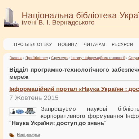
Національна бібліотека Укра
імені В. І. Вернадського
ПРО БІБЛІОТЕКУ
НОВИНИ
ЧИТАЧАМ
РЕСУРСИ
Головна
›
Про бібліотеку
›
Структура
›
Інститут інформаційних технологій
›
Струк
Відділ програмно-технологічного забезпе
мереж
Інформаційний портал «Наука України : дос
7 Жовтень 2015
Запрошуємо наукові бібліо
корпоративного формування Інфо
"
Наука України: доступ до знань
"
Нові ресурси