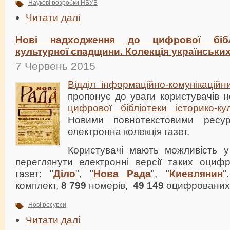
Наукові розробки НБУВ
Читати далі
Нові надходження до цифрової біблі
культурної спадщини. Колекція українських
7 Червень 2015
Відділ інформаційно-комунікаційн
пропонує до уваги користувачів 
цифрової бібліотеки історико-к
Новими повнотекстовими ресу
електронна колекція газет.
Користувачі мають можливість 
переглянути електронні версії таких оцифр
газет: "
Діло
", "
Нова Рада
", "
Киевлянин
"
комплект,
8 799
номерів,
49 149
оцифрованих 
Нові ресурси
Читати далі