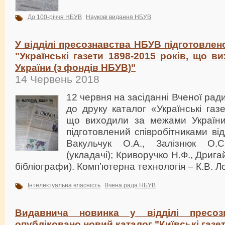
До 100-річчя НБУВ
Наукові видання НБУВ
У відділі пресознавства НБУВ підготовлен
"Українські газети 1898-2015 років, що 
України (з фондів НБУВ)"
14 Червень 2018
12 червня на засіданні Вченої ра
до друку каталог «Українські газ
що виходили за межами України
підготовлений співробітниками ві
Вакульчук О.А., Залізнюк О.С
(укладачі); Криворучко Н.Ф., Дрига
бібліографи). Комп’ютерна технологія – К.В. Л
Інтелектуальна власність
Вчена рада НБУВ
Видавнича новинка у відділі пресо
опубліковано новий каталог "Київські газет