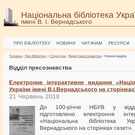
Національна бібліотека Укра
імені В. І. Вернадського
ПРО БІБЛІОТЕКУ
НОВИНИ
ЧИТАЧАМ
РЕСУРСИ
Головна
›
Про бібліотеку
›
Структура
›
Відділ пресознавства
› Новини відділу
Відділ пресознавства
Електронне інтерактивне видання «Націо
України імені В.І.Вернадського на сторінках
21 Червень 2018
До 100-річчя НБУВ у відділ
підготовлено електронне інт
«Національна бібліотека Ук
Вернадського на сторінках газет».