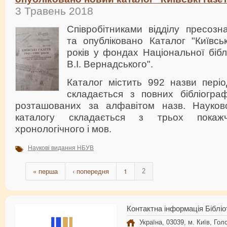
3 Травень 2018
Співробітниками відділу пресозн
та опубліковано Каталог "Київсь
років у фондах Національної бібл
В.І. Вернадського".
Каталог містить 992 назви періо
складається з повних бібліограф
розташованих за алфавітом назв. Науково
каталогу складається з трьох покажч
хронологічного і мов.
Наукові видання НБУВ
« перша
‹ попередня
1
2
Контактна інформація Бібліо
Україна, 03039, м. Київ, Голо