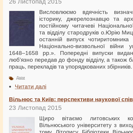
26 Листопад 2015
Висловлюємо вдячність визнач
історику, джерелознавцю та ар
постійному читачеві Національної
та відділу стародруків о.Юрію Ми
останній випуск чотиритомника 
Національно-визвольної війни у
1648–1658 рр.». Попередні випуски видан
люб’язно передав до фонду відділу, а також 
праць, перекладів та упорядкованих збірників.
Дари
Читати далі
Вільнюс та Київ: перспективи наукової спі
23 Листопад 2015
Щиро вітаємо литовських ко
Вільнюського університету з вихо
тому Літопису Бібліотеки Вільнюс