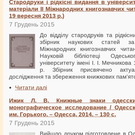
Стародруки і рідкісні видання в університ
матеріали ІІ Міжнародних книгознавчих чит
19 вересня 2013 р.)
7 Грудень 2015
До відділу стародруків та рідкіс
збірник наукових статей за
Міжнародних книгознавчих читан
Науковій бібліотеці Одесько
університету імені І. І. Мечников
р. Збірник присвячено акту
дослідження та збереження книжкових пам’ято
Читати далі
Ижик Л. В. Книжные знаки одесски
монографическое исследование / Одесска
им. Горького. – Одесса, 2014. – 130 с.
7 Грудень 2015
Вийшло друком підготовлене в Од