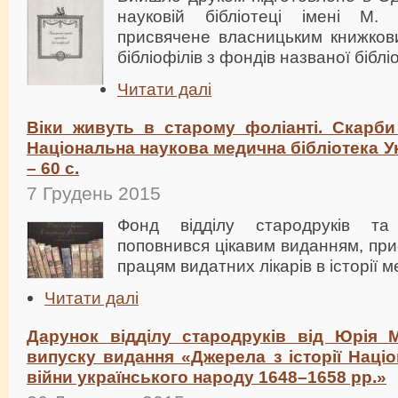
науковій бібліотеці імені М. 
присвячене власницьким книжков
бібліофілів з фондів названої біблі
Читати далі
Віки живуть в старому фоліанті. Скарби
Національна наукова медична бібліотека Укр
– 60 с.
7 Грудень 2015
Фонд відділу стародруків та
поповнився цікавим виданням, пр
працям видатних лікарів в історії 
Читати далі
Дарунок відділу стародруків від Юрія 
випуску видання «Джерела з історії Наці
війни українського народу 1648–1658 рр.»