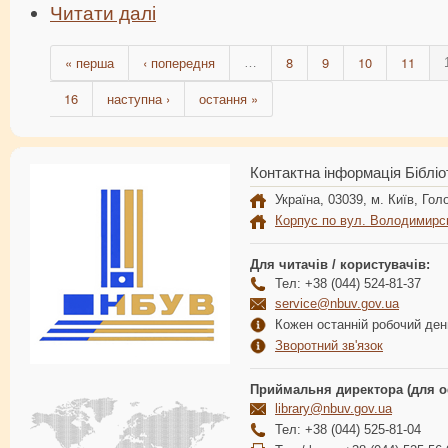
Читати далі
« перша
‹ попередня
8
9
10
11
…
16
наступна ›
остання »
Контактна інформація Бібліо
Україна, 03039, м. Київ, Голо
Корпус по вул. Володимирс
Для читачів / користувачів:
Тел: +38 (044) 524-81-37
service@nbuv.gov.ua
Кожен останній робочий день
Зворотний зв'язок
Приймальня директора (для о
library@nbuv.gov.ua
Тел: +38 (044) 525-81-04