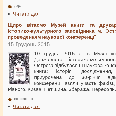
Дари
Читати далі
Щиро вітаємо Музей книги та друкар
історико-культурного заповідника м. Ост
проведенням наукової конференції
15 Грудень 2015
10 грудня 2015 р. в Музеї кн
Державного історико-культурно
Острога відбулася ІІІ наукова ко
книга: історія, дослідження, 
приурочена до 30-річчя від
конференції взяли участь фахівці
Рівного, Києва, Нетішина, Збаража, Пересопни
Конференції
Читати далі