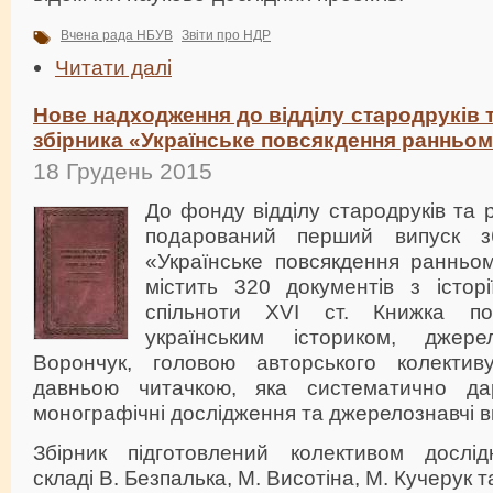
Вчена рада НБУВ
Звіти про НДР
Читати далі
Нове надходження до відділу стародруків т
збірника «Українське повсякдення ранньо
18 Грудень 2015
До фонду відділу стародруків та 
подарований перший випуск зб
«Українське повсякдення ранньо
містить 320 документів з історі
спільноти XVI ст. Книжка по
українським істориком, джер
Ворончук, головою авторського колекти
давньою читачкою, яка систематично дар
монографічні дослідження та джерелознавчі в
Збірник підготовлений колективом дослідн
складі В. Безпалька, М. Висотіна, М. Кучерук т