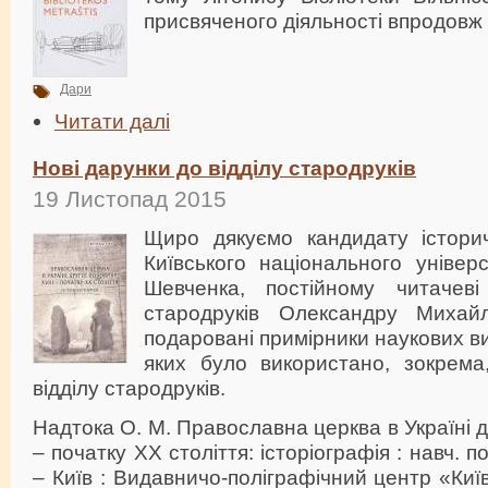
присвяченого діяльності впродовж
Дари
Читати далі
Нові дарунки до відділу стародруків
19 Листопад 2015
Щиро дякуємо кандидату істори
Київського національного універ
Шевченка, постійному читачев
стародруків Олександру Михай
подаровані примірники наукових ви
яких було використано, зокрем
відділу стародруків.
Надтока О. М. Православна церква в Україні д
– початку ХХ століття: історіографія : навч. по
– Київ : Видавничо-поліграфічний центр «Киї