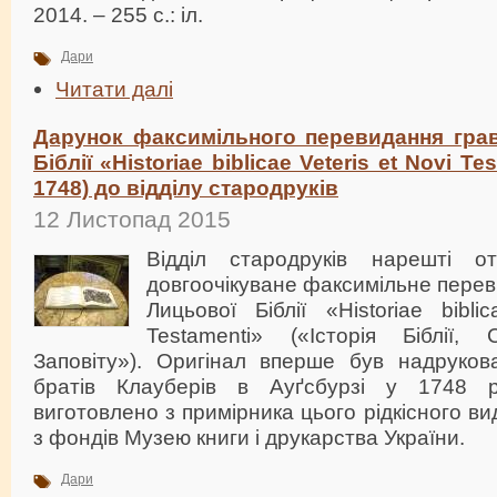
2014. – 255 с.: іл.
Дари
Читати далі
Дарунок факсимільного перевидання грав
Біблії «Historiae biblicae Veteris et Novi Te
1748) до відділу стародруків
12 Листопад 2015
Відділ стародруків нарешті 
довгоочікуване факсимільне перев
Лицьової Біблії «Historiae bibli
Testamenti» («Історія Біблії,
Заповіту»). Оригінал вперше був надруков
братів Клауберів в Ауґсбурзі у 1748 
виготовлено з примірника цього рідкісного в
з фондів Музею книги і друкарства України.
Дари