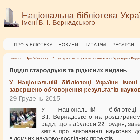
Національна бібліотека Укра
імені В. І. Вернадського
ПРО БІБЛІОТЕКУ
НОВИНИ
ЧИТАЧАМ
РЕСУРСИ
Головна
›
Про бібліотеку
›
Структура
›
Інститут книгознавства
›
Структура
›
Відді
Відділ стародруків та рідкісних видань
У Національній бібліотеці України імені
завершено обговорення результатів науко
29 Грудень 2015
У Національній бібліотец
В.І. Вернадського на розширеном
ради, що відбулося 22 грудня, за
звітів про виконання наукових д
відомчих науково-дослідних проектів.