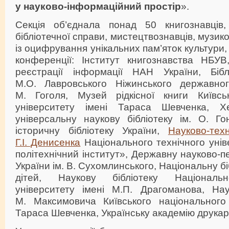
у науково-інформаційний простір
».
Секція об’єднала понад 50 книгознавців,
бібліотечної справи, мистецтвознавців, музико
із оцифрування унікальних пам’яток культури,
конференції: Інститут книгознавства НБУВ
реєстрації інформації НАН України, Бібл
М.О. Лавровського Ніжинського державног
М. Гоголя, Музей рідкісної книги Київсь
університету імені Тараса Шевченка, Х
універсальну наукову бібліотеку ім. О. Го
історичну бібліотеку України,
Науково-техн
Г.І. Денисенка
Національного технічного унів
політехнічний інститут», Державну науково-пе
України ім. В. Сухомлинського, Національну бі
дітей, Наукову бібліотеку Національн
університету імені М.П. Драгоманова, Наук
М. Максимовича Київського національного 
Тараса Шевченка, Українську академію друкар