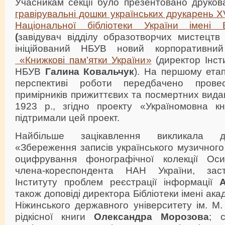
Учасникам секції було презентовано друко
гравірувальні дошки українських друкарень X
Національної бібліотеки України імені В
(
завідувач відділу образотворчих мистецт
ініційований НБУВ новий корпоративн
«Книжкові пам’ятки України»
(директор Інст
НБУВ
Галина Ковальчук
). На першому етап
перспективі роботи передбачено прове
примірників прижиттєвих та посмертних видан
1923 р., згідно проекту «Україномовна кни
підтримали цей проект.
Найбільше зацікавлення викликала доп
«Збереження записів українського музичног
оцифрування фонографічної колекції Оси
члена-кореспондента НАН України, зас
Інституту проблем реєстрації інформації
також доповіді директора Бібліотеки імені ака
Ніжинського державного університету ім. М.
рідкісної книги
Олександра Морозова
; с