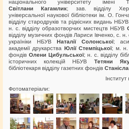
національного університету імені 
Світлани Кагамлик
; зав. відділу Хер
універсальної наукової бібліотеки ім. О. Гон
відділу стародруків та рідкісних видань НБУ
н. с. відділу образотворчих мистецтв НБУВ
відділу музичних фондів Лариси Івченко, с. н. 
україніки НБУВ
Наталії Солонської
; аси
академії друкарства
Юлії Стемпіцької
; м. н
фондів
Олени Цибульської
; н. с. відділу бі
історичних колекцій НБУВ
Тетяни Яку
бібліотекаря відділу газетних фондів
Станісл
Інститут
Фотоматеріали: