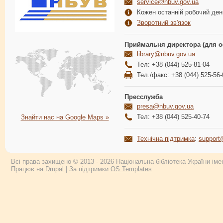
service@nbuv.gov.ua
Кожен останній робочий день
Зворотний зв'язок
Приймальня директора (для о
library@nbuv.gov.ua
Тел: +38 (044) 525-81-04
Тел./факс: +38 (044) 525-56-
Пресслужба
presa@nbuv.gov.ua
Тел: +38 (044) 525-40-74
Знайти нас на Google Maps »
Технічна підтримка
:
support
Всі права захищено © 2013 - 2026 Національна бібліотека України імен
Працює на
Drupal
| За підтримки
OS Templates