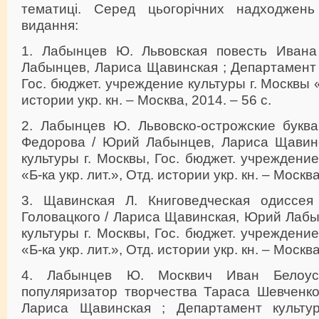
тематиці. Серед цьогорічних надходжень 
видання:
1. Лабынцев Ю. Львовская повесть Иван
Лабынцев, Лариса Щавинская ; Департамент 
Гос. бюджет. учреждение культуры г. Москвы «Б
истории укр. кн. – Москва, 2014. – 56 с.
2. Лабынцев Ю. Львовско-острожские букв
Федорова / Юрий Лабынцев, Лариса Щавинс
культуры г. Москвы, Гос. бюджет. учреждение
«Б-ка укр. лит.», Отд. истории укр. кн. – Москва
3. Щавинская Л. Книговедческая одиссея
Головацкого / Лариса Щавинская, Юрий Лабы
культуры г. Москвы, Гос. бюджет. учреждение
«Б-ка укр. лит.», Отд. истории укр. кн. – Москва
4. Лабынцев Ю. Москвич Иван Белоус
популяризатор творчества Тараса Шевченк
Лариса Щавинская ; Департамент культур