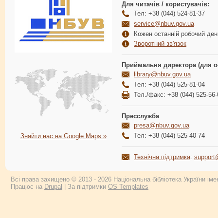
Для читачів / користувачів:
Тел: +38 (044) 524-81-37
service@nbuv.gov.ua
Кожен останній робочий день
Зворотний зв'язок
Приймальня директора (для о
library@nbuv.gov.ua
Тел: +38 (044) 525-81-04
Тел./факс: +38 (044) 525-56-
Пресслужба
presa@nbuv.gov.ua
Тел: +38 (044) 525-40-74
Знайти нас на Google Maps »
Технічна підтримка
:
support
Всі права захищено © 2013 - 2026 Національна бібліотека України імен
Працює на
Drupal
| За підтримки
OS Templates