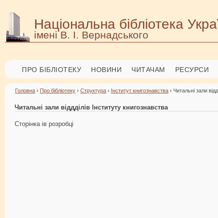
Національна бібліотека Укра
імені В. І. Вернадського
ПРО БІБЛІОТЕКУ
НОВИНИ
ЧИТАЧАМ
РЕСУРСИ
Головна
›
Про бібліотеку
›
Структура
›
Інститут книгознавства
› Читальні зали відд
Читальні зали віддділів Інституту книгознавства
Сторінка ів розробці