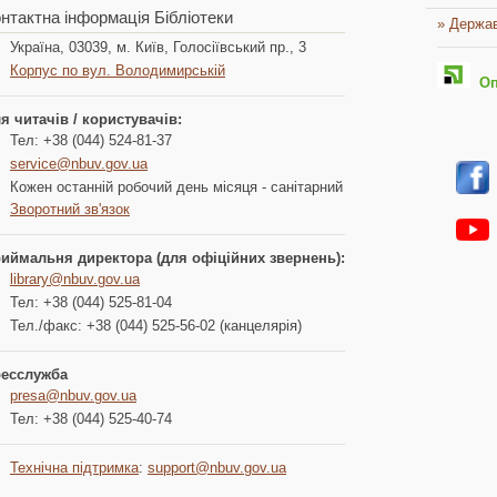
нтактна інформація Бібліотеки
» Держав
Україна, 03039, м. Київ, Голосіївський пр., 3
Корпус по вул. Володимирській
Опл
я читачів / користувачів:
Тел: +38 (044) 524-81-37
service@nbuv.gov.ua
Кожен останній робочий день місяця - санітарний
Зворотний зв'язок
иймальня директора (для офіційних звернень):
library@nbuv.gov.ua
Тел: +38 (044) 525-81-04
Тел./факс: +38 (044) 525-56-02 (канцелярія)
есслужба
presa@nbuv.gov.ua
Тел: +38 (044) 525-40-74
Технічна підтримка
:
support@nbuv.gov.ua