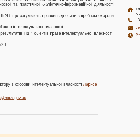
ової та практичної бібліотечно-інформаційної діяльності
Ко
к.
НБУВ, що регулюють правові відносини з проблем охорони
+3
’єктів інтелектуальної власності
de
результатів НДР, об’єктів права інтелектуальної власності,
Ре
НБУВ
ктору з охорони інтелектуальної власності
Лариса
a@nbuv.gov.ua