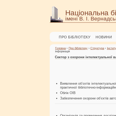
Національна бі
імені В. І. Вернадсь
ПРО БІБЛІОТЕКУ
НОВИНИ
Головна
›
Про бібліотеку
›
Структура
›
Інстит
інформація
Сектор з охорони інтелектуальної в
Виявлення об’єктів інтелектуально
практичної бібліотечно-інформацій
Облік ОІВ
Забезпечення охорони об’єктів ав
Організація та проведення дослідж