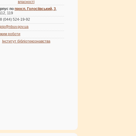
власності
рпус по
просп. Голосіївський, 3
,
 112, 119
8 (044) 524-19-92
pip@nbuv.gov.ua
жим роботи
Інститут бібліотекознавства