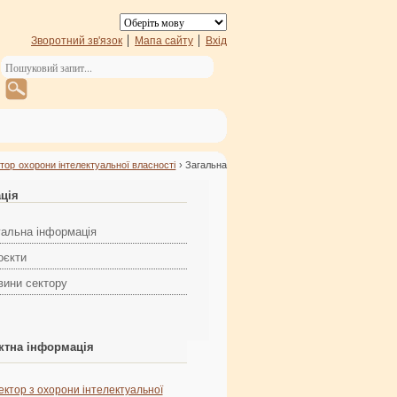
Зворотний зв'язок
Мапа сайту
Вхід
тор охорони інтелектуальної власності
› Загальна
ація
гальна інформація
оєкти
вини сектору
ктна інформація
ектор з охорони інтелектуальної