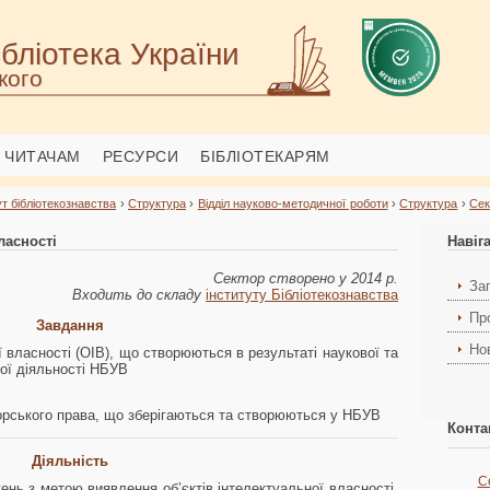
бліотека України
кого
ЧИТАЧАМ
РЕСУРСИ
БІБЛІОТЕКАРЯМ
ут бібліотекознавства
›
Структура
›
Відділ науково-методичної роботи
›
Структура
›
Сек
ласності
Навіг
Сектор створено у 2014 р.
За
Входить до складу
інституту Бібліотекознавства
Пр
Завдання
Но
ї власності (ОІВ), що створюються в результаті наукової та
ної діяльності НБУВ
торського права, що зберігаються та створюються у НБУВ
Конта
Діяльність
С
ень з метою виявлення об’єктів інтелектуальної власності,