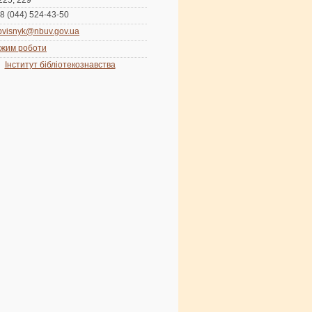
 225, 229
8 (044) 524-43-50
bvisnyk@nbuv.gov.ua
жим роботи
Інститут бібліотекознавства