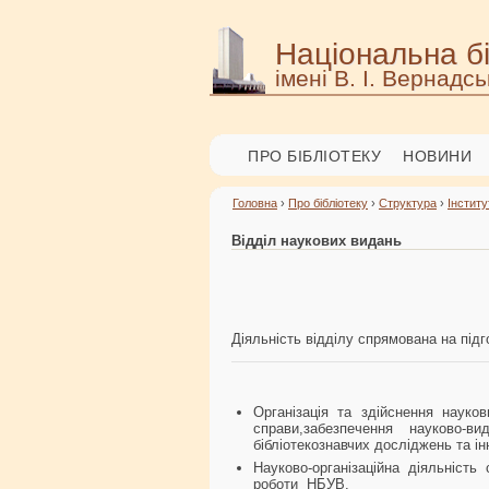
Національна бі
імені В. І. Вернадсь
ПРО БІБЛІОТЕКУ
НОВИНИ
Головна
›
Про бібліотеку
›
Структура
›
Інститу
Відділ наукових видань
Діяльність відділу спрямована на підг
Організація та здійснення науко
справи,забезпечення науково-ви
бібліотекознавчих досліджень та ін
Науково-організаційна діяльність
роботи НБУВ.