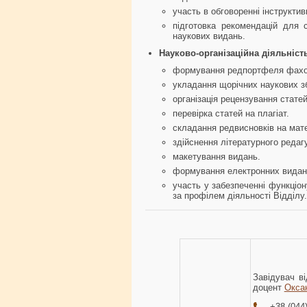
участь в обговоренні інструкти
підготовка рекомендацій для 
наукових видань.
Науково-організаційна діяльніст
формування редпортфеля фахов
укладання щорічних наукових зб
організація рецензування статей
перевірка статей на плагіат.
складання редвисновків на мате
здійснення літературного редаг
макетування видань.
формування електронних видань
участь у забезпеченні функціон
за профілем діяльності Відділу.
Завідувач ві
доцент
Окса
+38 (044