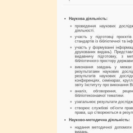
Наукова діяльність:
проведення наукових дослідж
діяльності.
участь у підготовці проєктів
стандартів із бібліотечної та ін
участь у формуванні інформаці
друкованих видань). Представл
видавничу підготовку, з ме
бібліотечного простору держави
виконання завдань у межах 
результатами наукових досл
результатів наукових дослід
конференціях, семінарах, кругл
звіту Інституту про виконання В
аналіз, обговорення, рец
бібліотекознавчої тематики.
узагальнює результати дослідж
створює службові об’єкти прав
права, що створюються в резуль
Науково-методична діяльність:
надання методичної допомоги
видань.