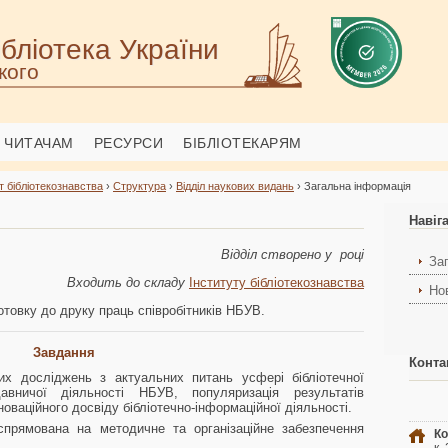
бліотека України
кого
ЧИТАЧАМ
РЕСУРСИ
БІБЛІОТЕКАРЯМ
т бібліотекознавства
›
Структура
›
Відділ наукових видань
› Загальна інформація
Навіг
Відділ створено у році
За
Входить до складу
Інституту бібліотекознавства
Но
отовку до друку праць співробітників НБУВ.
Завдання
Конта
вих досліджень з актуальних питань усфері бібліотечної
давничої діяльності НБУВ, популяризація результатів
новаційного досвіду бібліотечно-інформаційної діяльності.
 спрямована на методичне та організаційне забезпечення
Ко