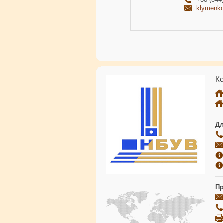
klymenk
Ко
Дл
Пр