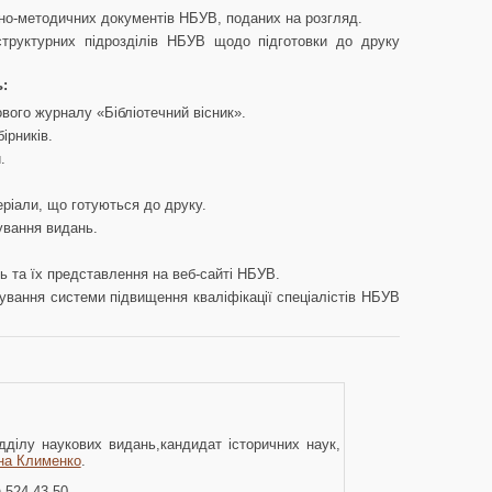
вно-методичних документів НБУВ, поданих на розгляд.
структурних підрозділів НБУВ щодо підготовки до друку
ь:
ого журналу «Бібліотечний вісник».
ірників.
.
ріали, що готуються до друку.
ування видань.
 та їх представлення на веб-сайті НБУВ.
ування системи підвищення кваліфікації спеціалістів НБУВ
дділу наукових видань,кандидат історичних наук,
на Клименко
.
) 524-43-50