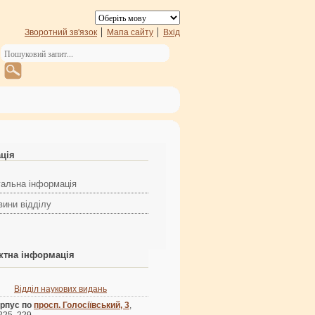
Зворотний зв'язок
Мапа сайту
Вхід
ація
гальна інформація
вини відділу
ктна інформація
Відділ наукових видань
рпус по
просп. Голосіївський, 3
,