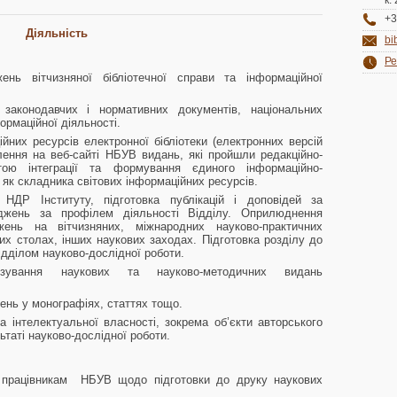
к.
+3
Діяльність
bi
Ре
ень вітчизняної бібліотечної справи та інформаційної
 законодавчих і нормативних документів, національних
формаційної діяльності.
йних ресурсів електронної бібліотеки (електронних версій
ення на веб-сайті НБУВ видань, які пройшли редакційно-
тою інтеграції та формування єдиного інформаційно-
 як складника світових інформаційних ресурсів.
НДР Інституту, підготовка публікацій і доповідей за
іджень за профілем діяльності Відділу. Оприлюднення
жень на вітчизняних, міжнародних науково-практичних
их столах, інших наукових заходах. Підготовка розділу до
ідділом науково-дослідної роботи.
ензування наукових та науково-методичних видань
ень у монографіях, статтях тощо.
а інтелектуальної власності, зокрема об’єкти авторського
таті науково-дослідної роботи.
 працівникам НБУВ щодо підготовки до друку наукових