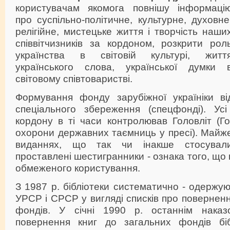
користувачам якомога повнішу інформаці
про суспільно-політичне, культурне, духовне
релігійне, мистецьке життя і творчість наши
співвітчизників за кордоном, розкрити рол
українства в світовій культурі, житт
українського слова, української думки 
світовому співтоваристві.
Формування фонду зарубіжної україніки від
спеціального збереження (спецфонді). Ус
кордону в ті часи контролював Головліт (Г
охорони державних таємниць у пресі). Майже
виданнях, що так чи інакше стосували
проставлені шестигранники - ознака того, що
обмеженого користування.
З 1987 р. бібліотеки систематично - одержую
УРСР і СРСР у вигляді списків про поверненн
фондів. У січні 1990 р. останнім наказ
повернення книг до загальних фондів біб