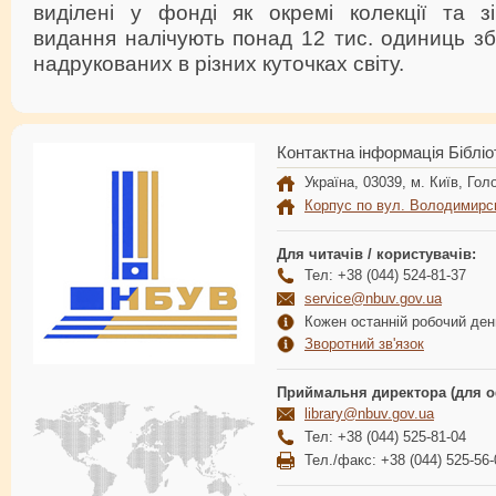
виділені у фонді як окремі колекції та зі
видання налічують понад 12 тис. одиниць збе
надрукованих в різних куточках світу.
Контактна інформація Бібліо
Україна, 03039, м. Київ, Голо
Корпус по вул. Володимирс
Для читачів / користувачів:
Тел: +38 (044) 524-81-37
service@nbuv.gov.ua
Кожен останній робочий день
Зворотний зв'язок
Приймальня директора (для о
library@nbuv.gov.ua
Тел: +38 (044) 525-81-04
Тел./факс: +38 (044) 525-56-