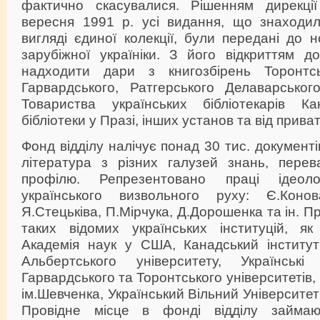
фактично скасувалися. Рішенням дирекції
вересня 1991 р. усі видання, що знаходи
вигляді єдиної колекції, були передані до 
зарубіжної україніки. З його відкриттям д
надходити дари з книгозбірень Торонтськ
Гарвардського, Ратгерського Делаварського
Товариства українських бібліотекарів Ка
бібліотеки у Празі, інших установ та від приват
Фонд відділу налічує понад 30 тис. документ
література з різних галузей знань, перев
профілю. Репрезентовано праці ідеоло
українського визвольного руху: Є.Конов
Я.Стецьківа, П.Мірчука, Д.Дорошенка та ін. 
таких відомих українських інституцій, як
Академія наук у США, Канадський інститут 
Альбертського університету, Українські 
Гарвардського та Торонтського університетів
ім.Шевченка, Український Вільний Університет
Провідне місце в фонді відділу займаю