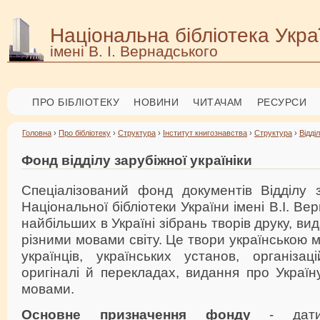
Національна бібліотека Укра
імені В. І. Вернадського
ПРО БІБЛІОТЕКУ
НОВИНИ
ЧИТАЧАМ
РЕСУРСИ
Головна
›
Про бібліотеку
›
Структура
›
Інститут книгознавства
›
Структура
›
Відді
Фонд відділу зарубіжної україніки
Спеціалізований фонд документів Відділу з
Національної бібліотеки України імені В.І. Ве
найбільших в Україні зібрань творів друку, ви
різними мовами світу. Це твори українською м
українців, українських установ, організа
оригіналі й перекладах, видання про Україну
мовами.
Основне призначення фонду
- дат