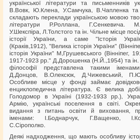
української літератури та письменників ук
В.Вовк, Ю.Клена, У.Самчука, В.Чапленка та
складають переклади українською мовою творі
літератури Р.Роллана, Г.Сенкевича. М
У.Шекспіра, Л.Толстого та ін. Чільне місце по
історії України, а саме "Історія Украї
(Краків,1912), "Велика історія України" (Вінніпе
історія України" М,Грушевського (Вінніпег, 19
1917-1923 рр." Д.Дорошенка (Н.Й.,1954) та ін.
філософії представлена такими іменами
Д.Донцов, В.Олексюк, Д.Чижевський, П.Ю
Особливе місце у фонді займає довідково
енциклопедична література. Є велика добі
Голодомор в Україні (1932-1933 рр.), Укра
Армію, українські поселення в світі. Окре
видання з питань освіти й виховання, пр
іменами: І.Боднарчук, Г.Ващенко, І.К
С.Сірополко.
Деякі надходження, що мають особливу істор