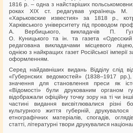
1816 р. – одна з найстаріших польськомовних
роках ХIХ ст. редагував українець М. 
«Харьковские известия» за 1818 р., ко
Харківського університету під проводом про
А. Вербицького, викладачів П. Гулак
О. Куницького та ін. та газета «Одесский
редагована викладачами місцевого ліцею
однією з найкращих газет Російської імперії з
оформленням.
Серед найдавніших видань Відділу слід від
«Губернских ведомостей» (1838–1917 рр.),
значення для становлення преси як іст
«Відомості» були друкованим органом гу
відображали офіційну точку зору на ті чи інші
частині видання висвітлювалися різні бо
культурного життя губерній, друкувалося 
етнографічних матеріалів, спогадів, огляді
статті, літературні твори друкувалися націон