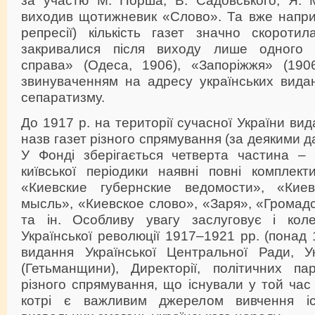
за участю М. Порша, В. Садовського, Я. 
виходив щотижневик «Слово». Та вже наприк
репресії) кількість газет значно скоротил
закривалися після виходу лише одного
справа» (Одеса, 1906), «Запоріжжя» (190
звинуваченням на адресу українських вида
сепаратизму.
До 1917 р. на території сучасної України ви
назв газет різного спрямування (за деякими д
У Фонді зберігається четверта частина –
київської періодики наявні повні комплект
«Киевские губернские ведомости», «Киев
мысль», «Киевское слово», «Заря», «Громад
та ін. Особливу увагу заслуговує і коле
Української революції 1917–1921 рр. (понад 
видання Української Центральної Ради, У
(Гетьманщини), Директорії, політичних пар
різного спрямування, що існували у той час 
котрі є важливим джерелом вивчення іст