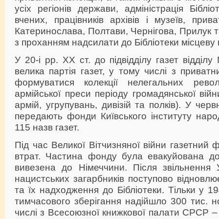
усіх регіонів держави, адміністрація Біблі
вчених, працівників архівів і музеїв, прив
Катеринослава, Полтави, Чернігова, Прилук т
з проханням надсилати до Бібліотеки місцеву 
У 20-і рр. ХХ ст. до підвідділу газет відділ
велика партія газет, у тому числі з приватн
формуватися колекції нелегальних рево
армійської преси періоду громадянської війн
армій, угрупувань, дивізій та полків). У черв
передають фонди Київського інституту народ
115 назв газет.
Під час Великої Вітчизняної війни газетний 
втрат. Частина фонду була евакуйована д
вивезена до Німеччини. Після звільнення 
нацистських загарбників поступово відновлю
та їх надходження до Бібліотеки. Тільки у 19
тимчасового зберігання надійшло 300 тис. но
числі з Всесоюзної книжкової палати СРСР – 