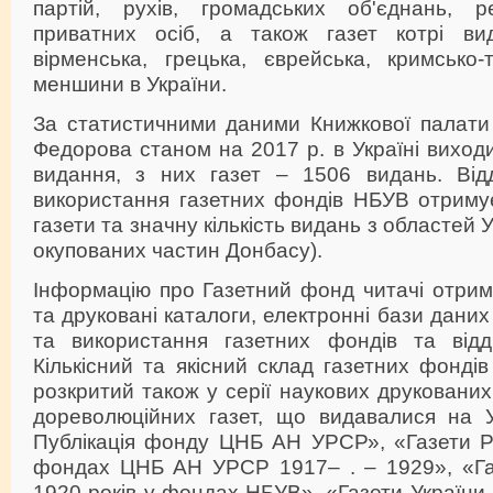
партій, рухів, громадських об'єднань, ре
приватних осіб, а також газет котрі вид
вірменська, грецька, єврейська, кримсько-
меншини в України.
За статистичними даними Книжкової палати 
Федорова станом на 2017 р. в Україні виход
видання, з них газет – 1506 видань. Від
використання газетних фондів НБУВ отримує
газети та значну кількість видань з областей 
окупованих частин Донбасу).
Інформацію про Газетний фонд читачі отрим
та друковані каталоги, електронні бази дани
та використання газетних фондів та відд
Кількісний та якісний склад газетних фонді
розкритий також у серії наукових друкованих
дореволюційних газет, що видавалися на Ук
Публікація фонду ЦНБ АН УРСР», «Газети Ра
фондах ЦНБ АН УРСР 1917– . – 1929», «Га
1920 років у фондах НБУВ», «Газети України 