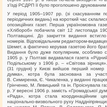
з'їзді РСДРП її було проголошено друкованим 
У період 1905–1907 pp. (зі скасуванням п
періодичних видань) на короткий час склалис
опозиційних газет. Перша україномовна газ
«Хлібороб» побачила світ 12 листопада 190
Полтавщині. До закриття видання встигло
номерів. Відповідальним редактором-видавце
Шемет, а фактично керував газетою його бр
Видання було дуже популярним, особливо се
1905 р. у Полтаві видавалася газета «Рідний
Подільському з 1906 р. – «Світова зірниця».
(31 грудня) у Києві вийшов перший номер 
думка», котра була заснована за учас
В. Симиренка, Є. Чикаленка, у виданні працю
Грінченко, М. Левицький та ін. Проіснувала г
р. У вересні 1906 р. замість «Громадської ду
«Рада», котра стала координаційним цен
національно-визвольного руху Наддніпрянщи