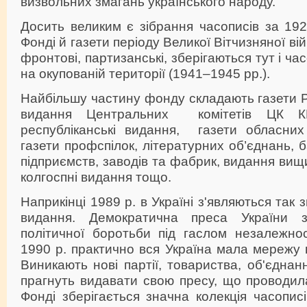
визвольних змагань українського народу.
Досить великим є зібрання часописів за 192
Фонді й газети періоду Великої Вітчизняної війни
фронтові, партизанські, зберігаються тут і ч
на окупованій території (1941–1945 рр.).
Найбільшу частину фонду складають газети Р
видання Центральних комітетів ЦК 
республіканські видання, газети обласни
газети профспілок, літературних об’єднань, 
підприємств, заводів та фабрик, видання вищ
колгоспні видання тощо.
Наприкінці 1989 р. в Україні з'являються так
видання. Демократична преса України 
політичної боротьби під гаслом незалежно
1990 р. практично вся Україна мала мережу
Виникають нові партії, товариства, об'єднан
прагнуть видавати свою пресу, що проводила 
Фонді зберігається значна колекція часописі