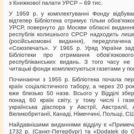
з Книжкової палати УРСР – 69 тис.
У 1959 р. у комплектуванні Фонду відбуваю
відтепер Бібліотека отримує тільки обов'язк
УРСР, повернуто до Москви обласні виданн
республік колишнього СРСР надходить лиш
(російськомовні видання), передплачен
«Союзпечать». У 1965 р. Уряд України за
Бібліотеки про отримання обов'язковог
республіканських видань. З того часу не т
читацькі фонди комплектуються газетами у по
Починаючи з 1955 р. Бібліотека почала пер
країн соціалістичного табору, а через 20 ро
вже близько 50 назв. Всього у Відділі збе
понад 60 країн світу, у тому числі і газе
українська діаспора у Австрії, Австралії, А
Великобританії, Канаді, Німеччині, Польщі, США
Найдавнішими виданнями відділу є «Примеч
1732 р. (Санкт-Петербург) та «Dodatek do 