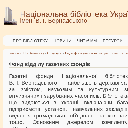
Національна бібліотека Укра
імені В. І. Вернадського
ПРО БІБЛІОТЕКУ
НОВИНИ
ЧИТАЧАМ
РЕСУРСИ
Головна
›
Про бібліотеку
›
Структура
›
Відділ формування та використання газетн
Фонд відділу газетних фондів
Газетні фонди Національної бібліоте
В. І. Вернадського – найбільше в державі за
за змістом, науковим та культурним з
вітчизняних і зарубіжних часописів. Бібліотек
що видаються в Україні, включаючи бага
підприємств, установ, навчальних закладів,
видання громадських об'єднань та колектив
тощо. Основним джерелом комплекту