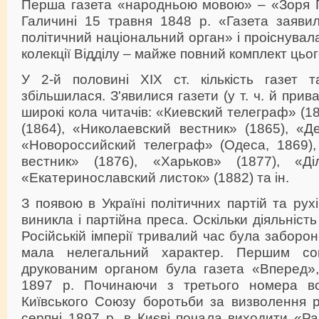
Перша газета «народньою мовою» – «Зоря 
Галичині 15 травня 1848 р. «Газета заяви
політичний національний орган» і проіснувала
колекції Відділу – майже повний комплект цьо
У 2-й половині XIX ст. кількість газет 
збільшилася. З'явилися газети (у т. ч. й прив
широкі кола читачів: «Киевский телеграф» (1
(1864), «Николаевский вестник» (1865), «Д
«Новороссийский телеграф» (Одеса, 1869),
вестник» (1876), «Харьков» (1877), «Діл
«Екатеринославский листок» (1882) та ін.
З появою в Україні політичних партій та рухів
виникла і партійна преса. Оскільки діяльність
Російській імперії тривалий час була заборо
мала нелегальний характер. Першим соц
друкованим органом була газета «Вперед»,
1897 р. Починаючи з третього номера в
Київського Союзу боротьби за визволення р
серпні 1897 р. в Києві почала виходити «Ра