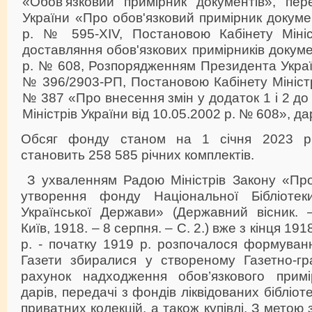
«Обов’язковий примірник документів», пе
України «Про обов'язковий примірник докумен
р. № 595-ХIV, Постановою Кабінету Міні
доставляння обов'язкових примірників докуме
р. № 608, Розпорядженням Президента Україн
№ 396/2903-РП, Постановою Кабінету Міністрі
№ 387 «Про внесення змін у додаток 1 і 2 до
Міністрів України від 10.05.2002 р. № 608», да
Обсяг фонду станом на 1 січня 2023 р
становить 258 585 річних комплектів.
З ухваленням Радою Міністрів Закону «Пр
утворення фонду Національної Бібліотек
Української Держави» (Державний вісник. 
Київ, 1918. – 8 серпня. – С. 2.) вже з кінця 191
р. - початку 1919 р. розпочалося формуван
Газети збиралися у створеному Газетно-гра
рахунок надходження обов’язкового примі
дарів, передачі з фондів ліквідованих бібліот
приватних колекцій, а також купівлі. З метою 