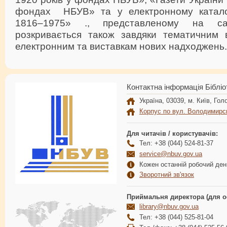
фондах НБУВ» та у електронному каталоз
1816–1975» ., представленому на с
розкривається також завдяки тематичним в
електронним та виставкам нових надходжень.
Контактна інформація Бібліо
Україна, 03039, м. Київ, Голо
Корпус по вул. Володимирс
Для читачів / користувачів:
Тел: +38 (044) 524-81-37
service@nbuv.gov.ua
Кожен останній робочий день
Зворотний зв'язок
Приймальня директора (для о
library@nbuv.gov.ua
Тел: +38 (044) 525-81-04