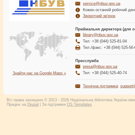
service@nbuv.gov.ua
Кожен останній робочий день
Зворотний зв'язок
Приймальня директора (для о
library@nbuv.gov.ua
Тел: +38 (044) 525-81-04
Тел./факс: +38 (044) 525-56-
Пресслужба
presa@nbuv.gov.ua
Тел: +38 (044) 525-40-74
Знайти нас на Google Maps »
Технічна підтримка
:
support
Всі права захищено © 2013 - 2026 Національна бібліотека України імен
Працює на
Drupal
| За підтримки
OS Templates