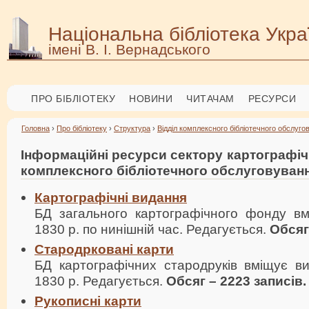
Національна бібліотека Укра
імені В. І. Вернадського
ПРО БІБЛІОТЕКУ
НОВИНИ
ЧИТАЧАМ
РЕСУРСИ
Головна
›
Про бібліотеку
›
Структура
›
Відділ комплексного бібліотечного обслуго
Інформаційні ресурси сектору картографіч
комплексного бібліотечного обслуговуван
Картографічні видання
БД загального картографічного фонду вм
1830 р. по нинішній час. Редагується.
Обсяг
Стародрковані карти
БД картографічних стародруків вміщує ви
1830 р. Редагується.
Обсяг – 2223 записів.
Рукописні карти