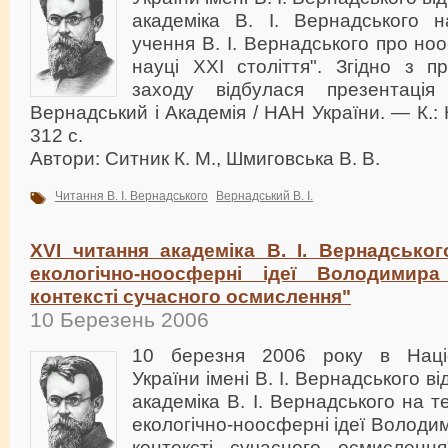
академіка В. І. Вернадського 
учення В. І. Вернадського про но
науці XXI століття". Згідно з п
заходу відбулася презентаці
Вернадський і Академія / НАН України. — К.: Н
312 с.
Автори: Ситник К. М., Шмиговська В. В.
Читання В. І. Вернадського
Вернадський В. І.
XVI читання академіка В. І. Вернадськог
екологічно-ноосферні ідеї Володимир
контексті сучасного осмислення"
10 Березень 2006
10 березня 2006 року в Націон
України імені В. І. Вернадського в
академіка В. І. Вернадського на т
екологічно-ноосферні ідеї Володи
контексті сучасного осмисленн