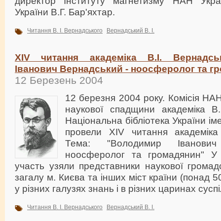
директор Інституту магнетизму НАН Укра
України В.Г. Бар'яхтар.
Читання В. І. Вернадського
Вернадський В. І.
XIV читання академіка В.І. Вернадс
Іванович Вернадський - ноосферолог та г
12 Березень 2004
12 березня 2004 року. Комісія НА
наукової спадщини академіка В.
Національна бібліотека України іме
провели XIV читання академіка 
Тема: "Володимир Іванови
ноосферолог та громадянин" У 
участь узяли представники наукової громад
загалу м. Києва та інших міст країни (понад 5
у різних галузях знань і в різних царинах суспі
Читання В. І. Вернадського
Вернадський В. І.