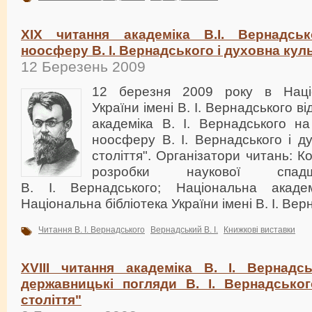
XIX читання академіка В.І. Вернадсь
ноосферу В. І. Вернадського і духовна куль
12 Березень 2009
12 березня 2009 року в Націон
України імені В. І. Вернадського в
академіка В. І. Вернадського н
ноосферу В. І. Вернадського і д
століття". Організатори читань: К
розробки наукової спад
В. І. Вернадського; Національна академ
Національна бібліотека України імені В. І. Вер
Читання В. І. Вернадського
Вернадський В. І.
Книжкові виставки
XVIII читання академіка В. І. Вернадсь
державницькі погляди В. І. Вернадськог
століття"