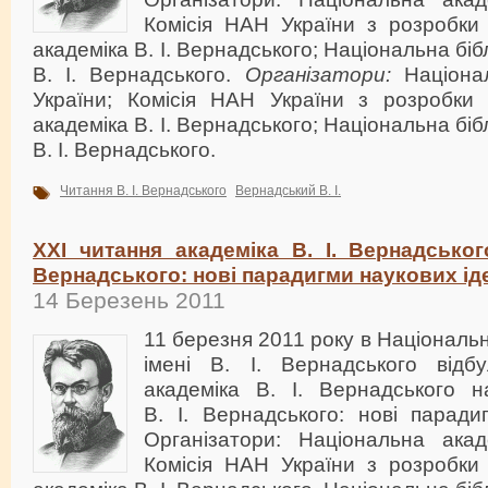
Комісія НАН України з розробки
академіка В. І. Вернадського; Національна біб
В. І. Вернадського.
Організатори:
Націонал
України; Комісія НАН України з розробки
академіка В. І. Вернадського; Національна біб
В. І. Вернадського.
Читання В. І. Вернадського
Вернадський В. І.
XXI читання академіка В. І. Вернадськог
Вернадського: нові парадигми наукових ід
14 Березень 2011
11 березня 2011 року в Національні
імені В. І. Вернадського відб
академіка В. І. Вернадського 
В. І. Вернадського: нові паради
Організатори: Національна акад
Комісія НАН України з розробки