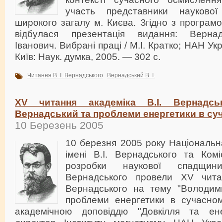
участь представники наукової
широкого загалу м. Києва. Згідно з програм
відбулася презентація видання: Верна
Іванович. Вибрані праці / М.І. Кратко; НАН Укр
Київ: Наук. думка, 2005. — 302 с.
Читання В. І. Вернадського
Вернадський В. І.
XV читання академіка В.І. Вернадсь
Вернадський та проблеми енергетики в суч
10 Березень 2005
10 березня 2005 року Національна
імені В.І. Вернадського та Ком
розробки наукової спадщини
Вернадського провели XV читан
Вернадського на тему "Володим
проблеми енергетики в сучасному
академічною доповіддю "Довкілля та ене