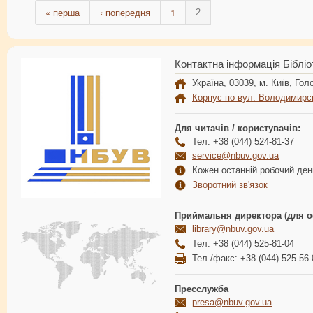
« перша
‹ попередня
1
2
Контактна інформація Бібліо
Україна, 03039, м. Київ, Голо
Корпус по вул. Володимирс
Для читачів / користувачів:
Тел: +38 (044) 524-81-37
service@nbuv.gov.ua
Кожен останній робочий день
Зворотний зв'язок
Приймальня директора (для о
library@nbuv.gov.ua
Тел: +38 (044) 525-81-04
Тел./факс: +38 (044) 525-56-
Пресслужба
presa@nbuv.gov.ua