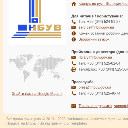
Корпус по вул. Володимирс
Для читачів / користувачів:
Тел: +38 (044) 524-81-37
service@nbuv.gov.ua
Кожен останній робочий день
Зворотний зв'язок
Приймальня директора (для о
library@nbuv.gov.ua
Тел: +38 (044) 525-81-04
Тел./факс: +38 (044) 525-56-
Пресслужба
presa@nbuv.gov.ua
Тел: +38 (044) 525-40-74
Знайти нас на Google Maps »
Технічна підтримка
:
support
Всі права захищено © 2013 - 2026 Національна бібліотека України імен
Працює на
Drupal
| За підтримки
OS Templates