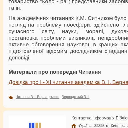
товариство "Коло - ра"; представники засобі
та ін.
На академічних читаннях К.М. Ситником бул
погляд на проблему ноосфери, здійснено гл
сучасного світу, науки, моралі, духовн
постановка проблеми викликала непідробний
активне обговорення наукової, в кращих ак
підготовленої відомим дослідником спадщин
доповіді.
Матеріали про попередні Читання
Довідка про I - XI читання академіка В. І. Верн
Читання В. І. Вернадського
Вернадський В. І.
Контактна інформація Бібліо
Україна, 03039, м. Київ, Голо