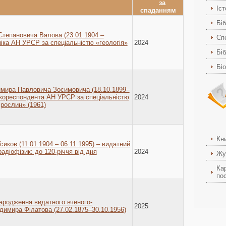
Іс
Біб
Степановича Вялова (23.01.1904 –
Спе
міка АН УРСР за спеціальністю «геологія»
2024
Біб
Бі
имира Павловича Зосимовича (18.10.1899–
-кореспондента АН УРСР за спеціальністю
2024
 рослин» (1961)
Кн
иков (11.01.1904 – 06.11.1995) – видатний
адіофізик: до 120-річчя від дня
2024
Жу
Ка
пос
народження видатного вченого-
2025
имира Філатова (27.02.1875–30.10.1956)