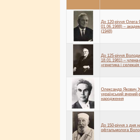
До 120-річчя Олега 
01.06.1988) – акаде
(1948)
До 125-річчя Волод
18.01.1981) – члена
«генетика і селекція
Олександр Якович Ус
український вчений-р
народження
До 150-річчя з дня 
офтальмолога Волод