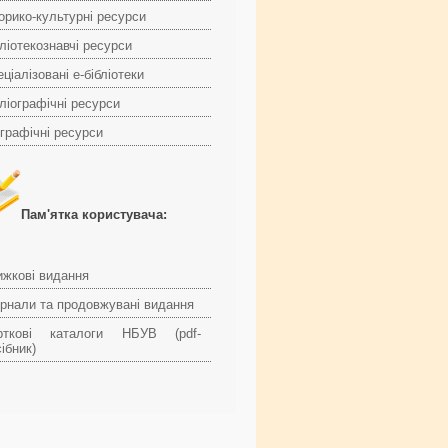
торико-культурні ресурси
ліотекознавчі ресурси
ціалізовані е-бібліотеки
ліографічні ресурси
ографічні ресурси
Пам'ятка користувача:
ижкові видання
рнали та продовжувані видання
рткові каталоги НБУВ (pdf-
ібник)