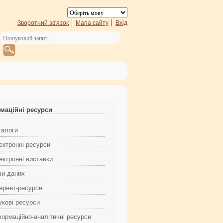
Зворотний зв'язок
Мапа сайту
Вхід
маційні ресурси
талоги
ектронні ресурси
ектронні виставки
зи даних
тернет-ресурси
укові ресурси
формаційно-аналітичні ресурси