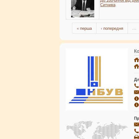
До 100-річчя від дн
Ситника
« перша
‹ попередня
…
Ко
Дл
Пр