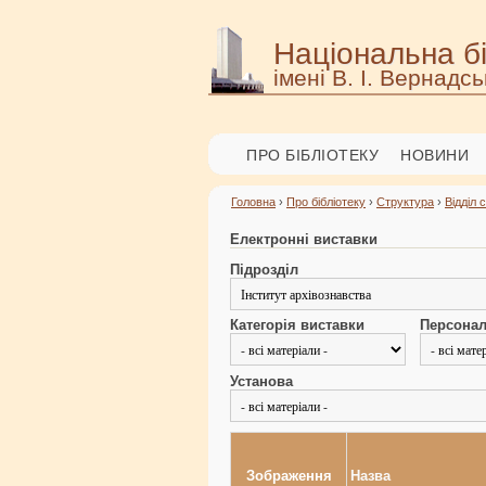
Національна бі
імені В. І. Вернадсь
ПРО БІБЛІОТЕКУ
НОВИНИ
Головна
›
Про бібліотеку
›
Структура
›
Відділ 
Електронні виставки
Підрозділ
Категорія виставки
Персонал
Установа
Зображення
Назва