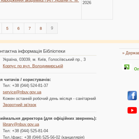
я народження академіка НАН України К. М.
2026
5
6
7
8
9
нтактна інформація Бібліотеки
» Держав
Україна, 03039, м. Київ, Голосіївський пр., 3
Корпус по вул. Володимирській
Опл
я читачів / користувачів:
Тел: +38 (044) 524-81-37
service@nbuv.gov.ua
Кожен останній робочий день місяця - санітарний
Зворотний зв'язок
иймальня директора (для офіційних звернень):
library@nbuv.gov.ua
Тел: +38 (044) 525-81-04
Тел./факс: +38 (044) 525-56-02 (канцелярія)