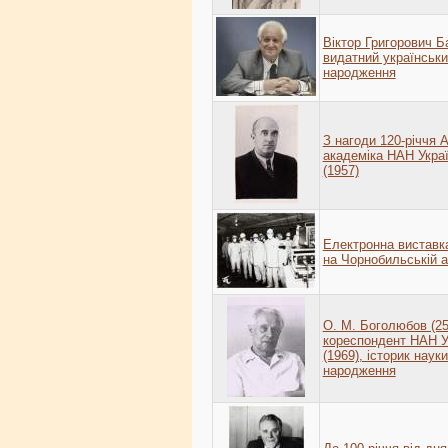
Віктор Григорович Ба
видатний український
народження
З нагоди 120-річчя А
академіка НАН Украї
(1957)
Електронна виставка
на Чорнобильській а
О. М. Боголюбов (25.
кореспондент НАН Ук
(1969), історик науки
народження