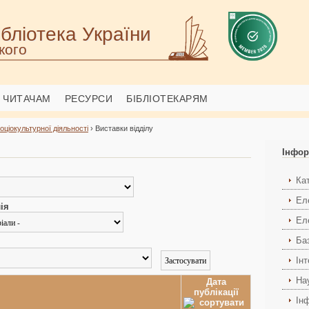
бліотека України
кого
ЧИТАЧАМ
РЕСУРСИ
БІБЛІОТЕКАРЯМ
соціокультурної діяльності
› Виставки відділу
Інфор
Ка
Ел
ія
Ел
Ба
Ін
На
Дата
публікації
Ін