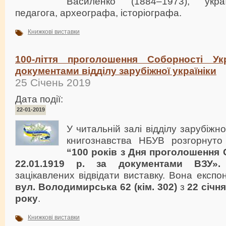
Василенко (1884–1973), украї
педагога, археографа, історіографа.
Книжкові виставки
100-ліття проголошення Соборності Ук
документами відділу зарубіжної україніки
25 Січень 2019
Дата події:
22-01-2019
У читальній залі відділу зарубіжно
книгознавства НБУВ розгорнуто
“100 років з Дня проголошення 
22.01.1919 р. за документами ВЗУ»
зацікавлених відвідати виставку. Вона експо
вул. Володимирська 62 (кім. 302)
з
22 січн
року
.
Книжкові виставки