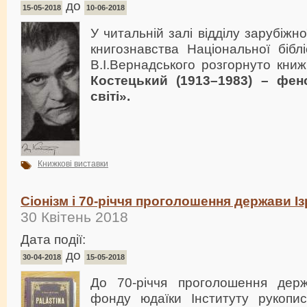
до
15-05-2018
10-06-2018
У читальній залі відділу зарубіжно
книгознавства Національної біблі
В.І.Вернадського розгорнуто кни
Костецький (1913–1983) – фен
світі».
Книжкові виставки
Сіонізм і 70-річчя проголошення держави Із
30 Квітень 2018
Дата події:
до
30-04-2018
15-05-2018
До 70-річчя проголошення держ
фонду юдаїки Інституту рукопи