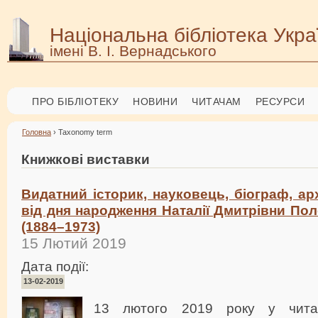
Національна бібліотека Укра
імені В. І. Вернадського
ПРО БІБЛІОТЕКУ
НОВИНИ
ЧИТАЧАМ
РЕСУРСИ
Головна
› Taxonomy term
Книжкові виставки
Видатний історик, науковець, біограф, ар
від дня народження Наталії Дмитрівни По
(1884–1973)
15 Лютий 2019
Дата події:
13-02-2019
13 лютого 2019 року у читал