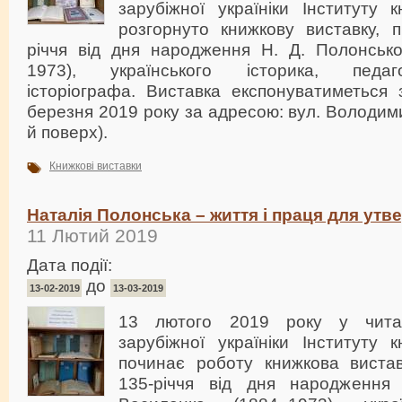
зарубіжної україніки Інституту 
розгорнуто книжкову виставку, 
річчя від дня народження Н. Д. Полонсько
1973), українського історика, педаг
історіографа. Виставка експонуватиметься
березня 2019 року за адресою: вул. Володимир
й поверх).
Книжкові виставки
Наталія Полонська – життя і праця для утв
11 Лютий 2019
Дата події:
до
13-02-2019
13-03-2019
13 лютого 2019 року у читал
зарубіжної україніки Інституту 
починає роботу книжкова виста
135-річчя від дня народження 