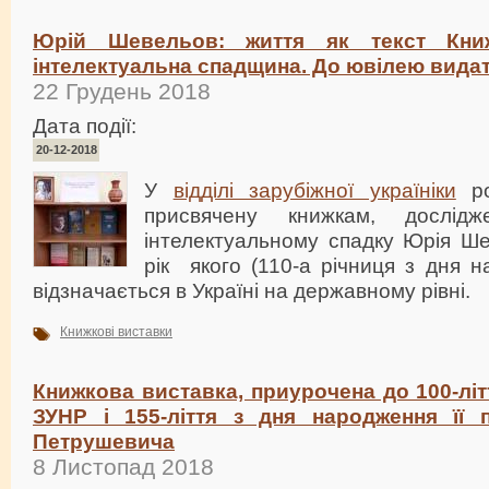
Юрій Шевельов: життя як текст Книж
інтелектуальна спадщина. До ювілею вида
22 Грудень 2018
Дата події:
20-12-2018
У
відділі зарубіжної україніки
ро
присвячену книжкам, дослід
інтелектуальному спадку Юрія Ше
рік якого (110-а річниця з дня 
відзначається в Україні на державному рівні.
Книжкові виставки
Книжкова виставка, приурочена до 100-літ
ЗУНР і 155-ліття з дня народження її 
Петрушевича
8 Листопад 2018