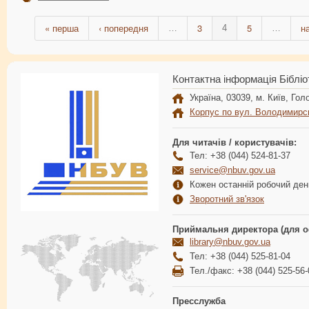
« перша
‹ попередня
3
5
н
…
4
…
Контактна інформація Бібліо
Україна, 03039, м. Київ, Голо
Корпус по вул. Володимирс
Для читачів / користувачів:
Тел: +38 (044) 524-81-37
service@nbuv.gov.ua
Кожен останній робочий день
Зворотний зв'язок
Приймальня директора (для о
library@nbuv.gov.ua
Тел: +38 (044) 525-81-04
Тел./факс: +38 (044) 525-56-
Пресслужба