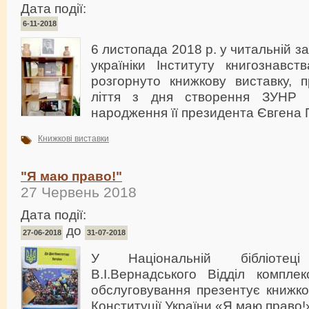
Дата події:
6-11-2018
6 листопада 2018 р. у читальній за
україніки Інституту книгознавст
розгорнуто книжкову виставку, 
ліття з дня створення ЗУНР 
народження її президента Євгена
Книжкові виставки
"Я маю право!"
27 Червень 2018
Дата події:
до
27-06-2018
31-07-2018
У Національній бібліотец
В.І.Вернадського Відділ комплек
обслуговування презентує книжко
Конституції України «Я маю право!