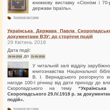
книжкову виставку «Сіонізм і 70
держави Ізраїль».
Книжкові виставки
Українська Держава Павла Скоропадськог
документами ВЗУ: до сторіччя подій
29 Квітень 2018
Дата події:
до
29-04-2018
31-05-2018
У читальній залі відділу зарубіжно
книгознавства Національної біблі
В. І. Вернадського розгорнуто к
нагоди 100-ї річниці від дати приходу до в
Скоропадського на тему
“Українськ
Скоропадського 29.
IV
.1918
р. за документа
подій».
Книжкові виставки