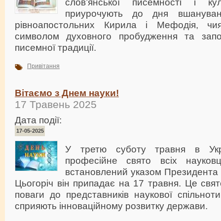
слов’янської писемності і к
приурочують до дня вшануван
рівноапостольних Кирила і Мефодія, чия
символом духовного пробудження та започ
писемної традиції.
Привітання
Вітаємо з Днем науки!
17 Травень 2025
Дата події:
17-05-2025
У третю суботу травня в Укра
професійне свято всіх науков
встановлений указом Президента У
Цьогоріч він припадає на 17 травня. Це свят
поваги до представників наукової спільнот
сприяють інноваційному розвитку держави.