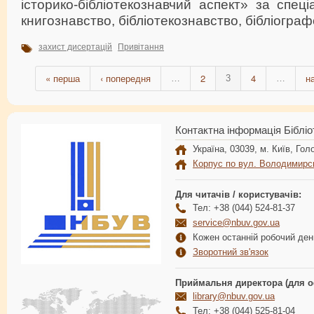
історико-бібліотекознавчий аспект» за спеці
книгознавство, бібліотекознавство, бібліогра
захист дисертацій
Привітання
« перша
‹ попередня
2
4
н
…
3
…
Контактна інформація Бібліо
Україна, 03039, м. Київ, Голо
Корпус по вул. Володимирс
Для читачів / користувачів:
Тел: +38 (044) 524-81-37
service@nbuv.gov.ua
Кожен останній робочий день
Зворотний зв'язок
Приймальня директора (для о
library@nbuv.gov.ua
Тел: +38 (044) 525-81-04