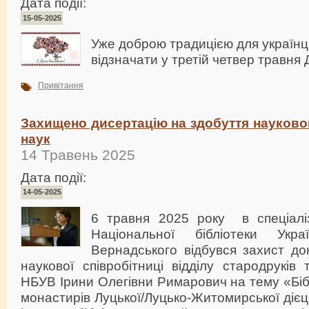
Дата події:
15-05-2025
Уже доброю традицією для українці
відзначати у третій четвер травня
Привітання
Захищено дисертацію на здобуття науково
наук
14 Травень 2025
Дата події:
14-05-2025
6 травня 2025 року в спеціаліз
Національної бібліотеки Укр
Вернадського відбувся захист док
наукової співробітниці відділу стародруків 
НБУВ Ірини Олегівни Римарович на тему «Біб
монастирів Луцької/Луцько-Житомирської дієцез