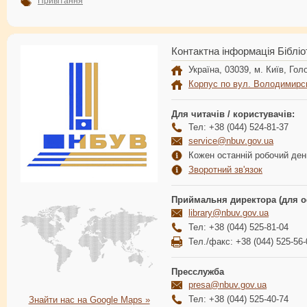
Привітання
Контактна інформація Бібліо
Україна, 03039, м. Київ, Голо
Корпус по вул. Володимирс
Для читачів / користувачів:
Тел: +38 (044) 524-81-37
service@nbuv.gov.ua
Кожен останній робочий день
Зворотний зв'язок
Приймальня директора (для о
library@nbuv.gov.ua
Тел: +38 (044) 525-81-04
Тел./факс: +38 (044) 525-56-
Пресслужба
presa@nbuv.gov.ua
Тел: +38 (044) 525-40-74
Знайти нас на Google Maps »