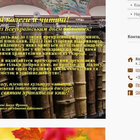
Ко
На
Конта
Ко
к.
pr
+3
Ре
Оф