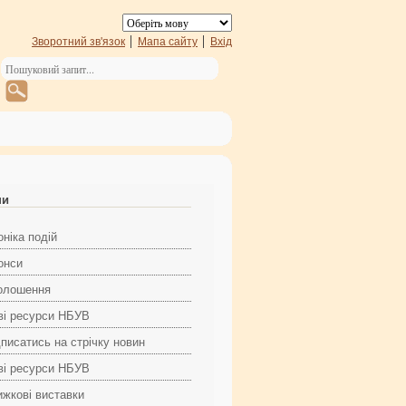
Зворотний зв'язок
Мапа сайту
Вхід
ни
ніка подій
онси
олошення
ві ресурси НБУВ
дписатись на стрічку новин
ві ресурси НБУВ
ижкові виставки