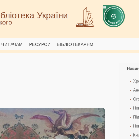
бліотека України
кого
ЧИТАЧАМ
РЕСУРСИ
БІБЛІОТЕКАРЯМ
Нови
Хро
Ан
Ог
Но
Пі
Но
Кн