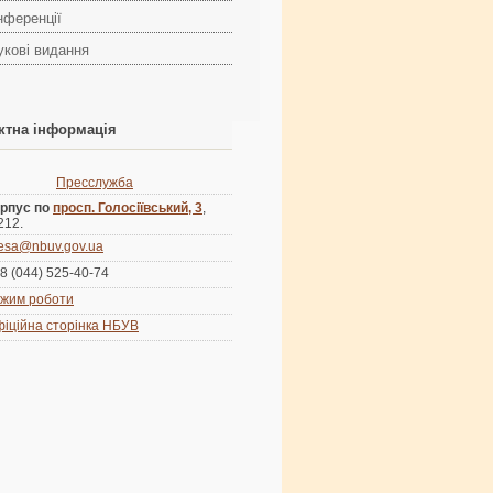
нференції
укові видання
ктна інформація
Пресслужба
рпус по
просп. Голосіївський, 3
,
 212.
esa@nbuv.gov.ua
8 (044) 525-40-74
жим роботи
іційна сторінка НБУВ