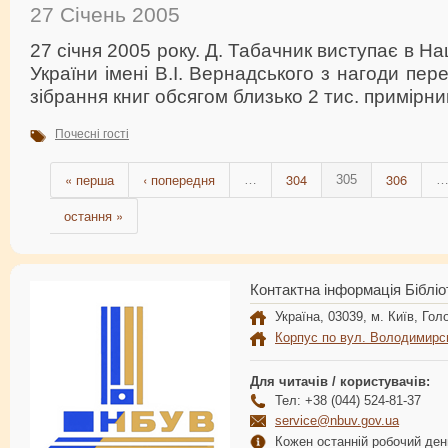
27 Січень 2005
27 січня 2005 року. Д. Табачник виступає в На
України імені В.І. Вернадського з нагоди пер
зібрання книг обсягом близько 2 тис. примірник
Почесні гості
« перша
‹ попередня
304
306
…
305
остання »
Контактна інформація Бібліо
Україна, 03039, м. Київ, Голо
Корпус по вул. Володимирс
Для читачів / користувачів:
Тел: +38 (044) 524-81-37
service@nbuv.gov.ua
Кожен останній робочий день