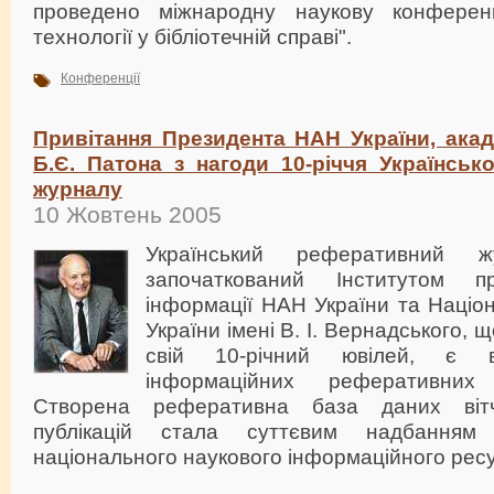
проведено міжнародну наукову конференці
технології у бібліотечній справі".
Конференції
Привітання Президента НАН України, акад
Б.Є. Патона з нагоди 10-річчя Українськ
журналу
10 Жовтень 2005
Український реферативний ж
започаткований Інститутом п
інформації НАН України та Націо
України імені В. І. Вернадського, 
свій 10-річний ювілей, є в
інформаційних реферативних
Створена реферативна база даних вітч
публікацій стала суттєвим надбання
національного наукового інформаційного ресу