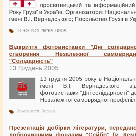
просвітницький та інформаційний
Року Грузії в Україні. Організатори: Національ
імені В.І. Вернадського; Посольство Грузії в Ук
Почесні гості
Латвія
Грузія
Відкриття фотовиставки "Дні солідарно
створення Незалежної самовряд
"Солідарність"
13 Грудень 2005
13 грудня 2005 року в Національні
імені В.І. Вернадського від
фотовиставки "Дні солідарності" д
Незалежної самоврядної профспілк
Почесні гості
Польща
Презентація добірки літератури, передано
доброчинними фондами "Сейбр" (м. Кемб