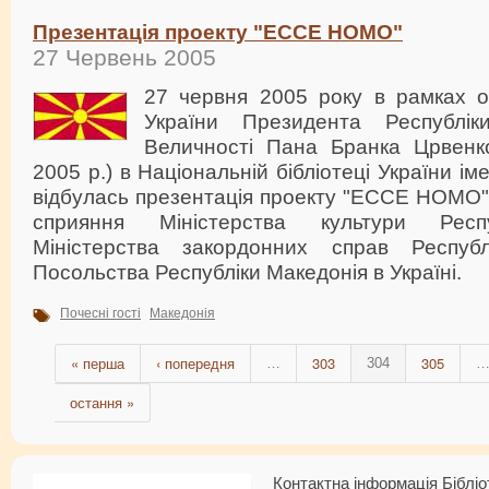
Презентація проекту "ECCE HOMO"
27 Червень 2005
27 червня 2005 року в рамках оф
України Президента Республі
Величності Пана Бранка Црвенко
2005 р.) в Національній бібліотеці України ім
відбулась презентація проекту "ECCE HOMO"
сприяння Міністерства культури Респу
Міністерства закордонних справ Респуб
Посольства Республіки Македонія в Україні.
Почесні гості
Македонія
« перша
‹ попередня
303
305
…
304
остання »
Контактна інформація Бібліо