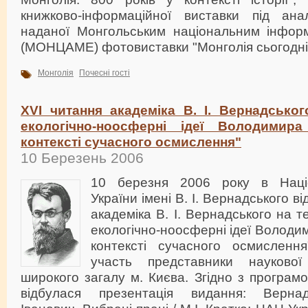
книжково-інформаційної виставки під ана
наданої Монгольським національним інфор
(МОНЦАМЕ) фотовиставки "Монголія сьогодні
Монголія
Почесні гості
XVI читання академіка В. І. Вернадськог
екологічно-ноосферні ідеї Володимир
контексті сучасного осмислення"
10 Березень 2006
10 березня 2006 року в Націон
України імені В. І. Вернадського в
академіка В. І. Вернадського на т
екологічно-ноосферні ідеї Володи
контексті сучасного осмисленн
участь представники наукової
широкого загалу м. Києва. Згідно з програм
відбулася презентація видання: Верна