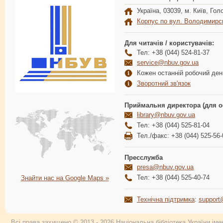
Україна, 03039, м. Київ, Голо
Корпус по вул. Володимирс
Для читачів / користувачів:
Тел: +38 (044) 524-81-37
service@nbuv.gov.ua
Кожен останній робочий день
Зворотний зв'язок
Приймальня директора (для о
library@nbuv.gov.ua
Тел: +38 (044) 525-81-04
Тел./факс: +38 (044) 525-56-
Пресслужба
presa@nbuv.gov.ua
Тел: +38 (044) 525-40-74
Знайти нас на Google Maps »
Технічна підтримка
:
support
Всі права захищено © 2013 - 2026 Національна бібліотека України імен