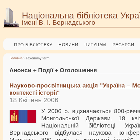
Національна бібліотека Укра
імені В. І. Вернадського
ПРО БІБЛІОТЕКУ
НОВИНИ
ЧИТАЧАМ
РЕСУРСИ
Головна
› Taxonomy term
Анонси + Події + Оголошення
Науково-просвітницька акція "Україна – Мо
контексті історії"
18 Квітень 2006
У 2006 р. відзначається 800-річч
Монгольської Держави. 18 кв
Національній бібліотеці Укр
Вернадського відбулася наукова конфе
Монголія: 800 років у контексті історії";