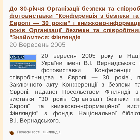
До 30-річчя Організації безпеки та співро
фотовиставки "Конференція з безпеки та 
Європі — 30 років" і книжково-інформаці
років Організації безпеки та співробітн
"Знайомтеся: Фінляндія
20 Вересень 2005
20 вересня 2005 року в Націон
України імені В.І. Вернадського 
фотовиставки "Конференці
співробітництва в Європі — 30 років", п
Заключного акту Конференції з безпеки та
Європі, наданої Посольством Фінляндії в 
виставки "30 років Організації безпеки та
Європі" та книжково-інформаційної вист
Фінляндія" з фондів Національної бібліо
В.І. Вернадського.
Почесні гості
Фінляндія