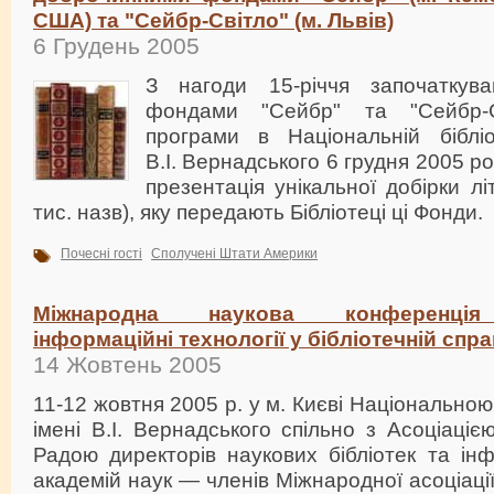
США) та "Сейбр-Світло" (м. Львів)
6 Грудень 2005
З нагоди 15-річчя започаткув
фондами "Сейбр" та "Сейбр-Св
програми в Національній бібліо
В.І. Вернадського 6 грудня 2005 ро
презентація унікальної добірки л
тис. назв), яку передають Бібліотеці ці Фонди.
Почесні гості
Сполучені Штати Америки
Міжнародна наукова конференція "
інформаційні технології у бібліотечній спра
14 Жовтень 2005
11-12 жовтня 2005 р. у м. Києві Національною
імені В.І. Вернадського спільно з Асоціацією
Радою директорів наукових бібліотек та ін
академій наук — членів Міжнародної асоціаці