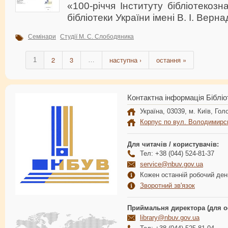
«100-річчя Інституту бібліотекоз
бібліотеки України імені В. І. Верна
Семінари
Студії М. С. Слободяника
2
3
наступна ›
остання »
1
…
Контактна інформація Бібліо
Україна, 03039, м. Київ, Голо
Корпус по вул. Володимирс
Для читачів / користувачів:
Тел: +38 (044) 524-81-37
service@nbuv.gov.ua
Кожен останній робочий день
Зворотний зв'язок
Приймальня директора (для о
library@nbuv.gov.ua