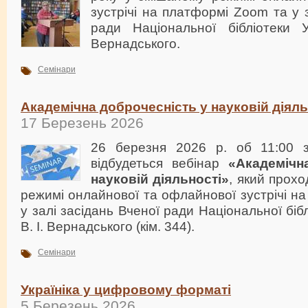
зустрічі на платформі Zoom та у 
ради Національної бібліотеки У
Вернадського.
Семінари
Академічна доброчесність у науковій діяль
17 Березень 2026
26 березня 2026 р. об 11:00 з
відбудеться вебінар
«
Академічн
науковій діяльності
»
, який прох
режимі онлайнової та офлайнової зустрічі н
у залі засідань Вченої ради Національної бібл
В. І. Вернадського (кім. 344).
Семінари
Україніка у цифровому форматі
5 Березень 2026