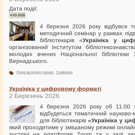
Дата події:
4-03-2026
4 березня 2026 року відбувся т
методичний семінар у рамках підв
бібліотекарів «
Україніка у ци
організований Інститутом бібліотекознавст
молодих вчених Національної бібліотеки У
Вернадського.
Рада молодих учених
Семінари
Україніка у цифровому форматі
2 Березень 2026
4 березня 2026 року об 11.00 
відбудеться тематичний науково-
для бібліотекарів
«
Україніка у ц
який проходитиме у змішаному режимі онлай
зустрічі на платформі Zoom та у залі за