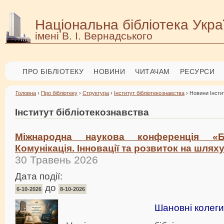
Національна бібліотека Укра
імені В. І. Вернадського
ПРО БІБЛІОТЕКУ
НОВИНИ
ЧИТАЧАМ
РЕСУРСИ
Головна
›
Про бібліотеку
›
Структура
›
Інститут бібліотекознавства
› Новини Інсти
Інститут бібліотекознавства
Міжнародна наукова конференція «Бі
Комунікація. Інновації та розвиток на шля
30 Травень 2026
Дата події:
до
6-10-2026
8-10-2026
Шановні колеги