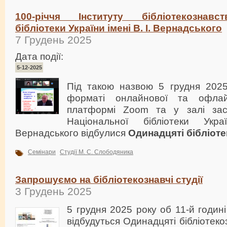
100-річчя Інституту бібліотекознавс
бібліотеки України імені В. І. Вернадського
7 Грудень 2025
Дата події:
5-12-2025
Під такою назвою 5 грудня 202
форматі онлайнової та офлай
платформі Zoom та у залі зас
Національної бібліотеки Укр
Вернадського відбулися
Одинадцяті бібліотек
Семінари
Студії М. С. Слободяника
Запрошуємо на бібліотекознавчі студії
3 Грудень 2025
5 грудня 2025 року об 11-й годин
відбудуться Одинадцяті бібліотекоз