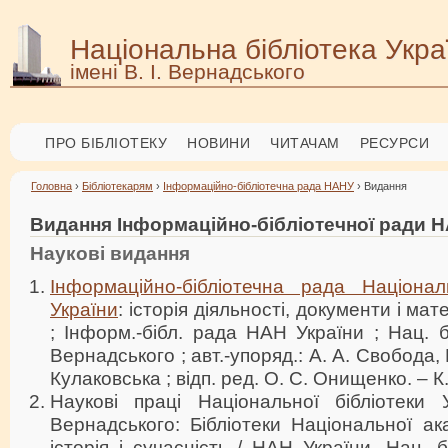
Національна бібліотека Укра
імені В. І. Вернадського
ПРО БІБЛІОТЕКУ
НОВИНИ
ЧИТАЧАМ
РЕСУРСИ
Головна
›
Бібліотекарям
›
Інформаційно-бібліотечна рада НАНУ
› Видання
Видання Інформаційно-бібліотечної ради Н
Наукові видання
Інформаційно-бібліотечна рада Націонал
України
: історія діяльності, документи і ма
; Інформ.-бібл. рада НАН України ; Нац. б-
Вернадського ; авт.-упоряд.: А. А. Свобода, Г
Кулаковська ; відп. ред. О. С. Онищенко. – К.
Наукові праці Національної бібліотеки У
Вернадського: Бібліотеки Національної ака
історія і сучасність / НАН України, Нац. б-