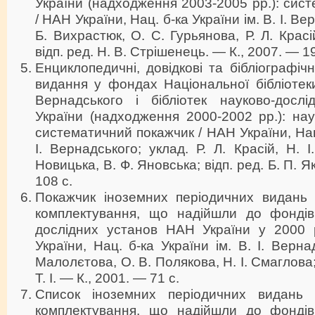
України (надходження 2003-2005 рр.): сис
/ НАН України, Нац. б-ка України ім. В. І. Ве
Б. Вихрастюк, О. С. Гурьянова, Р. Л. Красі
відп. ред. Н. В. Стрішенець. — К., 2007. — 19
Енциклопедичні, довідкові та бібліографічн
видання у фондах Національної бібліотеки 
Вернадського і бібліотек науково-досл
України (надходження 2000-2002 рр.): на
систематичний покажчик / НАН України, Нац.
І. Вернадського; уклад. Р. Л. Красій, Н. 
Новицька, В. Ф. Яновська; відп. ред. Б. П. 
108 с.
Покажчик іноземних періодичних видань 
комплектування, що надійшли до фондів 
дослідних установ НАН України у 2000 
України, Нац. б-ка України ім. В. І. Вернад
Малолєтова, О. В. Полякова, Н. І. Смаглова;
Т. І. — К., 2001. — 71 с.
Список іноземних періодичних видань д
комплектування, що надійшли до фондів 