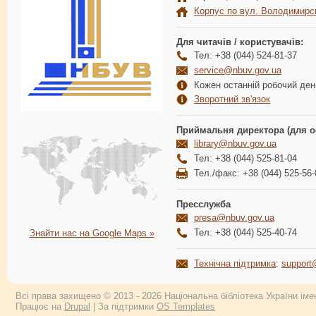
Корпус по вул. Володимирс
Для читачів / користувачів:
Тел: +38 (044) 524-81-37
service@nbuv.gov.ua
Кожен останній робочий день
Зворотний зв'язок
Приймальня директора (для о
library@nbuv.gov.ua
Тел: +38 (044) 525-81-04
Тел./факс: +38 (044) 525-56-
Пресслужба
presa@nbuv.gov.ua
Тел: +38 (044) 525-40-74
Знайти нас на Google Maps »
Технічна підтримка
:
support
Всі права захищено © 2013 - 2026 Національна бібліотека України імен
Працює на
Drupal
| За підтримки
OS Templates