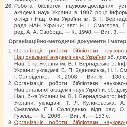
Робота бібліотек науково-дослідних ус
академії наук України в 1997 році: інфор
огляд / Нац. б-ка України ім. В. І. Вернадс
рада НАН України; авт.: Н. І. Смаглова, Г. 
ред. А. А. Свобода. — К., 1998. — Вип. 3. — 
Організаційно-методичні документи і матер
Організація роботи бібліотеки науково-
Національної академії наук України
: зб. док
Нац. б-ка України ім. В. І. Вернадського; І
України; укладачі: В. П. Здановська, Н. І. См
І. Солоіденко. — К., 2008. — Вип. 5. — 130 с.
Організація роботи бібліотеки науково-
Національної академії наук України: зб. доку
Нац. б-ка України ім. В. І. Вернадського; І
України; укладачі: Т. Л. Кулаковська, А
Смаглова, Г. І. Солоіденко; відп. ред. О.
Гузєва. — К., 2006. — Вип. 4. — 153 с.
Організація роботи бібліотеки науково-