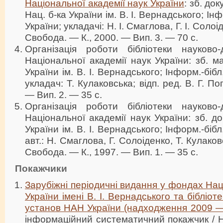
Національної академії наук України
: зб. док
Нац. б-ка України ім. В. І. Вернадського; І
України; укладачі: Н. І. Смаглова, Г. І. Солоід
Свобода. — К., 2000. — Вип. 3. — 70 с.
Організація роботи бібліотеки науково-
Національної академії наук України: зб. ма
України ім. В. І. Вернадського; Інформ.-біб
укладач: Т. Кулаковська; відп. ред. В. Г. П
— Вип. 2. — 35 с.
Організація роботи бібліотеки науково-
Національної академії наук України: зб. до
України ім. В. І. Вернадського; Інформ.-біб
авт.: Н. Смаглова, Г. Солоіденко, Т. Кулаковс
Свобода. — К., 1997. — Вип. 1. — 35 с.
Покажчики
Зарубіжні періодичні видання у фондах Нац
України імені В. І. Вернадського та бібліот
установ НАН України (надходження 2009 —
інформаційний систематичний покажчик / Н