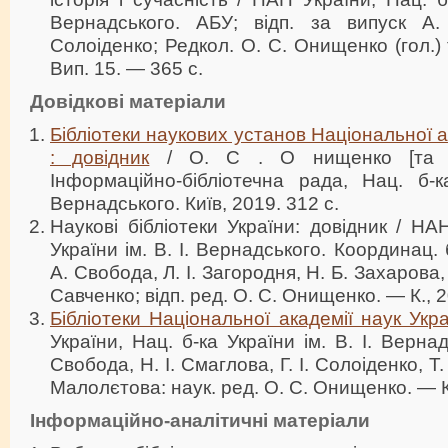
Вернадського. АБУ; відп. за випуск А.
Солоіденко; Редкол. О. С. Онищенко (гол.) 
Вип. 15. — 365 с.
Довідкові матеріали
Бібліотеки наукових установ Національної а
: довідник
/ О. С . О нищенко [та ін
Інформаційно-бібліотечна рада, Нац. б-к
Вернадського. Київ, 2019. 312 с.
Наукові бібліотеки України: довідник / НА
України ім. В. І. Вернадського. Координац.
А. Свобода, Л. І. Загородня, Н. Б. Захарова,
Савченко; відп. ред. О. С. Онищенко. — К., 
Бібліотеки Національної академії наук Укра
України, Нац. б-ка України ім. В. І. Вернад
Свобода, Н. І. Смаглова, Г. І. Солоіденко, Т.
Малолєтова: наук. ред. О. С. Онищенко. — К
Інформаційно-аналітичні матеріали