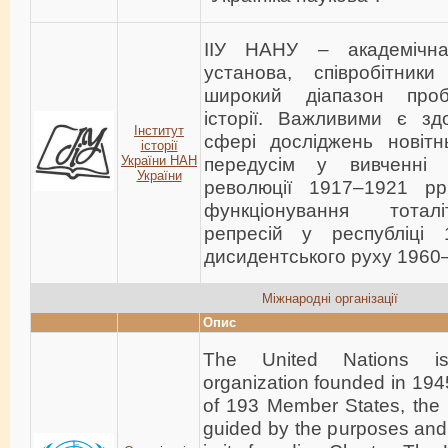
ІІУ НАНУ – академічна
установа, співробітники
широкий діапазон проб
історії. Важливими є зд
Інститут
сфері досліджень новітнь
історії
України НАН
передусім у вивченні іс
України
революції 1917–1921 рр
функціонування тотал
репресій у республіці 1
дисидентського руху 1960–
Міжнародні організації
Опис
The United Nations is 
organization founded in 194
of 193 Member States, the 
guided by the purposes and 