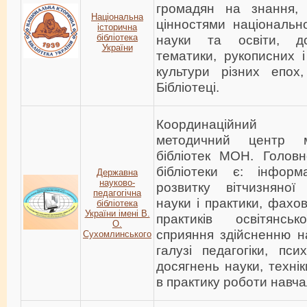
громадян на знання, о
Національна
цінностями національної
історична
бібліотека
науки та освіти, до
України
тематики, рукописних і
культури різних епох
Бібліотеці.
Координаційни
методичний центр м
бібліотек МОН. Головн
бібліотеки є: інформ
Державна
науково-
розвитку вітчизняної 
педагогічна
науки і практики, фахов
бібліотека
України імені В.
практиків освітянсь
О.
сприяння здійсненню н
Сухомлинського
галузі педагогіки, пси
досягнень науки, технік
в практику роботи навча