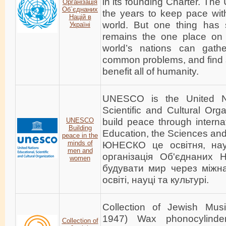
in its founding Charter. Th
Організація
Об`єднаних
the years to keep pace wit
Націй в
world. But one thing has 
Україні
remains the one place on 
world’s nations can gathe
common problems, and find s
benefit all of humanity.
UNESCO is the United Na
Scientific and Cultural Orga
build peace through interna
UNESCO
Building
Education, the Sciences and
peace in the
minds of
ЮНЕСКО це освітня, нау
men and
організація Об'єднаних 
women
будувати мир через міжн
освіті, науці та культурі.
Collection of Jewish Musi
1947) Wax phonocylinde
Collection of