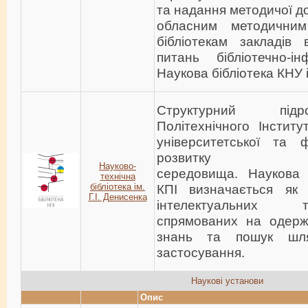
та надання методичої д
обласним методични
бібліотекам закладів 
питань бібліотечно-ін
Наукова бібліотека КНУ 
Структурний підр
Політехнічного Інститу
університетської та 
розвитку освіт
Науково-
середовища. Наукова д
технічна
бiблiотека ім.
КПІ визначається як
Г.І. Денисенка
інтелектуальних 
спрямованих на одер
знань та пошук шля
застосування.
Наукові установи
Опис