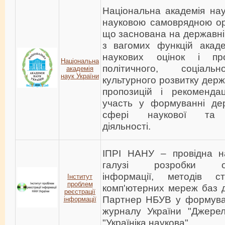
Національна академія на
науковою самоврядною орг
що заснована на державні
з вагомих функцій акаде
наукових оцінок і про
Національна
політичного, соціальн
академія
наук України
культурного розвитку дер
пропозицій і рекоменда
участь у формуванні дер
сфері наукової та на
діяльності.
ІПРІ НАНУ – провідна н
галузі розробки о
інформації, методів с
Інститут
проблем
комп'ютерних мереж баз д
реєстрації
Партнер НБУВ у формува
інформації
журналу України "Джерел
"Україніка наукова".