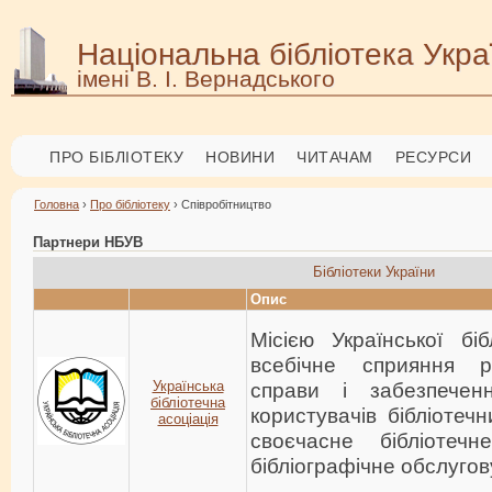
Національна бібліотека Укра
імені В. І. Вернадського
ПРО БІБЛІОТЕКУ
НОВИНИ
ЧИТАЧАМ
РЕСУРСИ
Головна
›
Про бібліотеку
› Співробітництво
Партнери НБУВ
Бібліотеки України
Опис
Місією Української біб
всебічне сприяння ро
Українська
справи і забезпечен
бібліотечна
користувачів бібліотечн
асоціація
своєчасне бібліотеч
бібліографічне обслугов