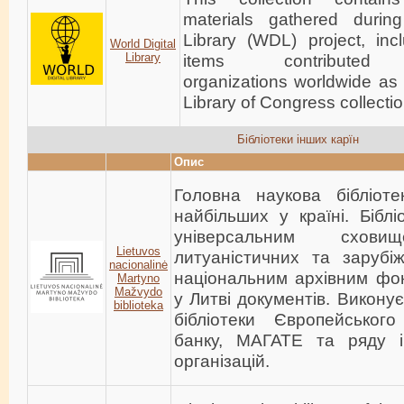
materials gathered durin
Library (WDL) project, inc
World Digital
Library
items contribute
organizations worldwide as 
Library of Congress collectio
Бібліотеки інших карїн
Опис
Головна наукова бібліот
найбільших у країні. Бібл
універсальним сховищ
Lietuvos
литуаністичних та зарубі
nacionalinė
національним архівним фо
Martyno
Mažvydo
у Литві документів. Виконує
biblioteka
бібліотеки Європейського
банку, МАГАТЕ та ряду 
організацій.