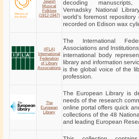
Jewish
decoding manuscripts, 
Musical
Vernadsky National Librar
Folklore
(1912-1947)
world’s foremost repository
recorded on Edison wax cyli
The International Fede
Associations and Institutions
(IFLA)
International
international body represen
Federation
library and information servic
of Library
Associations
is the global voice of the l
profession.
The European Library is d
needs of the research comm
The
online portal offers quick a
European
Library
collections of the 48 Nation
and leading European Resea
This collection contains