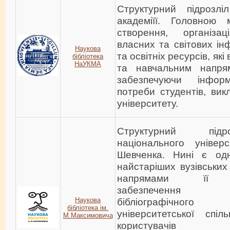
Структурний підрозліл
академіїї. Головною 
створення, організ
власних та світових ін
Наукова
та освітніх ресурсів, як
бібліотека
НаУКМА
та навчальним напрям
забезпечуючи інформ
потреби студентів, викл
університету.
Структурний підр
національного універ
Шевченка. Нині є од
найстаріших вузівських
напрямами її 
забезпечення 
Наукова
бібліографічного
бібліотека ім.
університетської спіл
М.Максимовича
користувачів