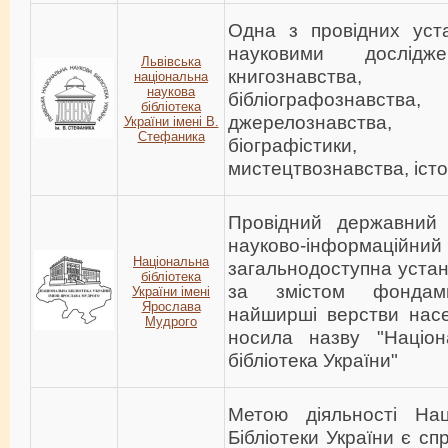
Одна з провідних уст
науковими дослід
Львівська
книгознавства, бі
національна
наукова
бібліографознавств
бібліотека
джерелознавства, д
України імені В.
Стефаника
біографістики,
мистецтвознавства, істор
Провідний державний к
науково-інформац
Національна
загальнодоступна устан
бібліотека
за змістом фондам
України імені
Ярослава
найширші верстви насе
Мудрого
носила назву "Націо
бібліотека України"
Метою діяльності Наці
Бібліотеки України є сп