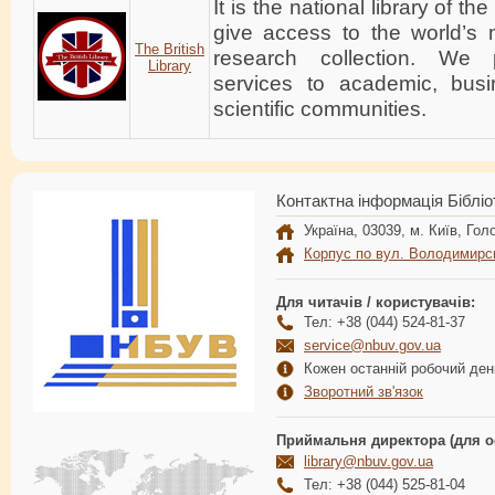
It is the national library of 
give access to the world’s
The British
research collection. We p
Library
services to academic, bus
scientific communities.
Контактна інформація Бібліо
Україна, 03039, м. Київ, Голо
Корпус по вул. Володимирс
Для читачів / користувачів:
Тел: +38 (044) 524-81-37
service@nbuv.gov.ua
Кожен останній робочий день
Зворотний зв'язок
Приймальня директора (для о
library@nbuv.gov.ua
Тел: +38 (044) 525-81-04