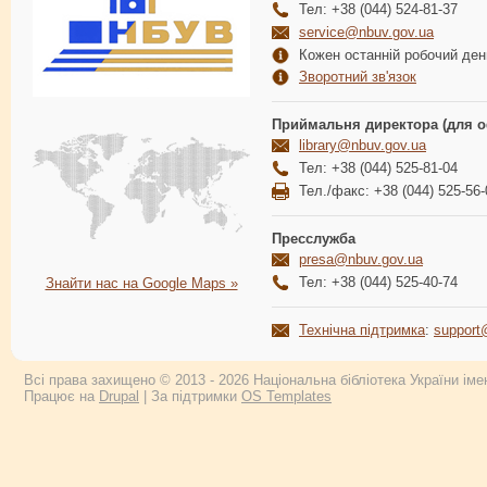
Тел: +38 (044) 524-81-37
service@nbuv.gov.ua
Кожен останній робочий день
Зворотний зв'язок
Приймальня директора (для о
library@nbuv.gov.ua
Тел: +38 (044) 525-81-04
Тел./факс: +38 (044) 525-56-
Пресслужба
presa@nbuv.gov.ua
Тел: +38 (044) 525-40-74
Знайти нас на Google Maps »
Технічна підтримка
:
support
Всі права захищено © 2013 - 2026 Національна бібліотека України імен
Працює на
Drupal
| За підтримки
OS Templates