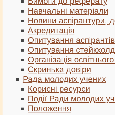
Вимоги до реферату
Навчальні матеріали
Новини аспірантури, 
Акредитація
Опитування аспірантів
Опитування стейкхолд
Організація освітньог
Скринька довіри
Рада молодих учених
Корисні ресурси
Події Ради молодих у
Положення