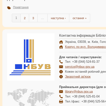
Привітання
2
3
наступна ›
остання »
1
…
Контактна інформація Бібліо
Україна, 03039, м. Київ, Голо
Корпус по вул. Володимирс
Для читачів / користувачів:
Тел: +38 (044) 524-81-37
service@nbuv.gov.ua
Кожен останній робочий день
Зворотний зв'язок
Приймальня директора (для о
library@nbuv.gov.ua
Тел: +38 (044) 525-81-04
Тел./факс: +38 (044) 525-56-