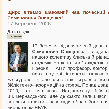
Щиро вітаємо, шановний наш почесний 
Семеновичу Онищенко!
17 Березень 2026
Дата події:
17-03-2026
17 березня відзначає свій день
Семенович Онищенко
– людина 
нашого колективу близька й рідна
академік Національної академії н
Президії НАНУ, професор, доктор
його наукові інтереси включаю
культурологію, але основною справою жит
бібліотечно-інформаційна сфера. Понад двадц
2013, він очолював Національну бібліот
В.І. Вернадського, але де факто залишився о
оскільки колектив назавжди обрав його по
директором НБУВ.