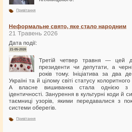
Привітання
Неформальне свято, яке стало народним
21 Травень 2026
Дата події:
21-05-2026
Третій четвер травня — цей 
президенти чи депутати, а черні
років тому. Ініціатива за два д
Україні та й цілому світі статусу колоритного
А власне вишиванка стала однією з 
ідентичності. Занурення в культурні коди й 
таємниці узорів, якими передавалися з пок
системи оберегів.
Привітання