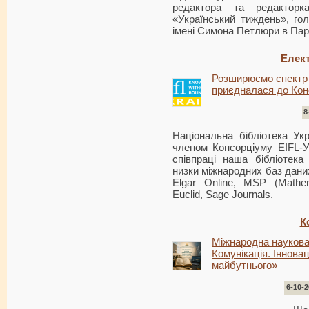
редактора та редакторк
«Український тиждень», гол
імені Симона Петлюри в Пар
Елект
Розширюємо спектр 
приєдналася до Кон
8
Національна бібліотека Укр
членом Консорціуму EIFL-У
співпраці наша бібліотек
низки міжнародних баз даних 
Elgar Online, MSP (Mathema
Euclid, Sage Journals.
К
Міжнародна наукова 
Комунікація. Інновац
майбутнього»
6-10-