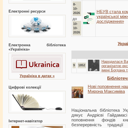
8-
10-
Електронні ресурси
НБУВ стала ком
2026
української між
до
дослідження»
10-
10-
2026
Украї
Електронна бібліотека
«Україніка»
Народилася Вар
9
1852
організатор ек
імені Богдана 
Україніка в датах »
Бібліотеч
Нові поповнення наш
Цифрові колекції
Мирона Максиміва
Національна бібліотека Ук
дякує Андрієві Гайдама
поповнення фондів кн
Інтернет-навігатор
безперервність традиції