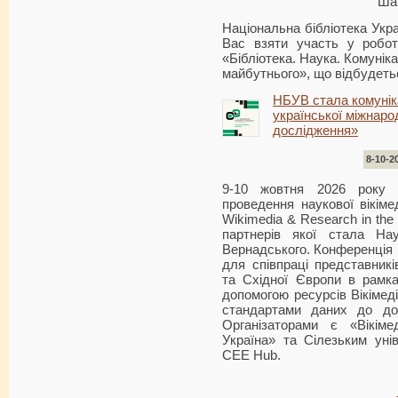
Шан
Національна бібліотека Укра
Вас взяти участь у робот
«Бібліотека. Наука. Комуніка
майбутнього», що відбудетьс
НБУВ стала комунік
української міжнарод
дослідження»
8-10-2
9-10 жовтня 2026 року 
проведення наукової вікіме
Wikimedia & Research in the
партнерів якої стала Нау
Вернадського. Конференція
для співпраці представникі
та Східної Європи в рамк
допомогою ресурсів Вікімед
стандартами даних до дос
Організаторами є «Вікіме
Україна» та Сілезьким уні
CEE Hub.