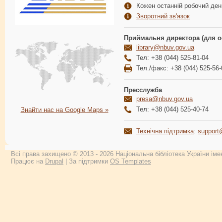
Кожен останній робочий день
Зворотний зв'язок
Приймальня директора (для о
library@nbuv.gov.ua
Тел: +38 (044) 525-81-04
Тел./факс: +38 (044) 525-56-
Пресслужба
presa@nbuv.gov.ua
Тел: +38 (044) 525-40-74
Знайти нас на Google Maps »
Технічна підтримка
:
support
Всі права захищено © 2013 - 2026 Національна бібліотека України імен
Працює на
Drupal
| За підтримки
OS Templates