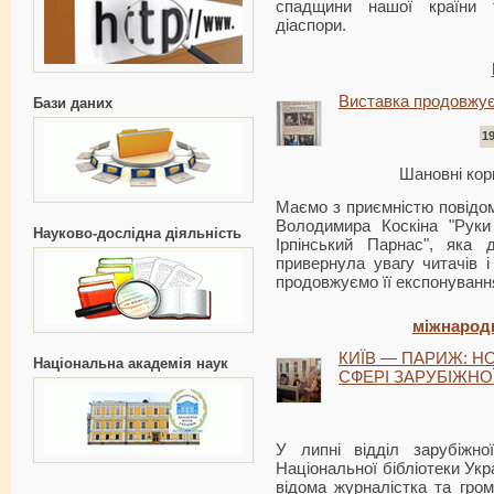
спадщини нашої країни т
діаспори.
Виставка продовжує
Бази даних
1
Шановні кори
Маємо з приємністю повідо
Володимира Коскіна "Руки
Науково-дослідна діяльність
Ірпінський Парнас", яка 
привернула увагу читачів 
продовжуємо її експонування
міжнародн
КИЇВ — ПАРИЖ: Н
Національна академія наук
СФЕРІ ЗАРУБІЖНОЇ
У липні відділ зарубіжної
Національної бібліотеки Укра
відома журналістка та гром