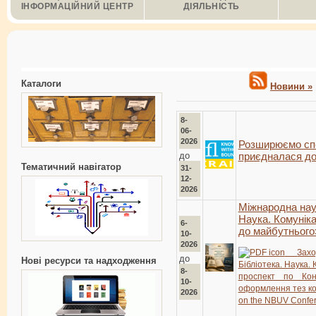
ІНФОРМАЦІЙНИЙ ЦЕНТР
ДІЯЛЬНІСТЬ
Каталоги
Новини »
8-
06-
2026
Розширюємо спе
до
приєдналася до
Тематичний навігатор
31-
12-
2026
Міжнародна нау
Наука. Комуніка
6-
до майбутнього
10-
2026
Зах
до
Нові ресурси та надходження
Бібліотека. Наука. 
8-
проспект по Ко
10-
оформлення тез к
2026
on the NBUV Confer