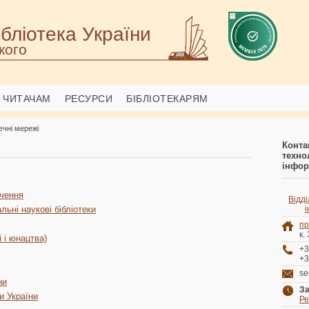
бліотека України
кого
ЧИТАЧАМ
РЕСУРСИ
БІБЛІОТЕКАРЯМ
течні мережі
Конт
техн
інфор
ачення
Відді
льні наукові бібліотеки
пр
к.
й і юнацтва)
+3
+3
se
ни
За
и України
Ре