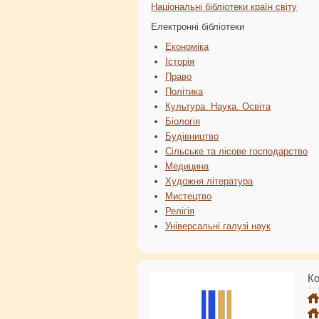
Національні бібліотеки країн світу
Електронні бібліотеки
Економіка
Історія
Право
Політика
Культура. Наука. Освіта
Біологія
Будівництво
Сільське та лісове господарство
Медицина
Художня література
Мистецтво
Релігія
Універсальні галузі наук
Ко