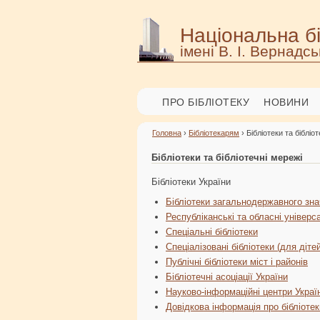
Національна бі
імені В. І. Вернадсь
ПРО БІБЛІОТЕКУ
НОВИНИ
Головна
›
Бібліотекарям
› Бібліотеки та бібліо
Бібліотеки та бібліотечні мережі
Бібліотеки України
Бібліотеки загальнодержавного зн
sessoconiglio.com
pornobaleia.net
Республіканські та обласні універса
pornolagosta.com
Спеціальні бібліотеки
pornoguaxinim.org
Спеціалізовані бібліотеки (для діте
Публічні бібліотеки міст і районів
Бібліотечні асоціації України
Науково-інформаційні центри Украї
Довідкова інформація про бібліотек