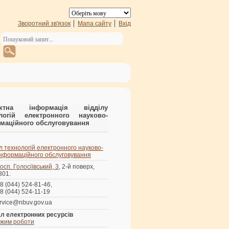
Зворотний зв'язок
Мапа сайту
Вхід
актна інформація відділу
ологій електронного науково-
маційного обслуговування
л технологій електронного науково-
інформаційного обслуговування
осп. Голосіївський, 3
, 2-й поверх,
 301.
8 (044) 524-81-46,
8 (044) 524-11-19
rvice@nbuv.gov.ua
л електронних ресурсів
жим роботи