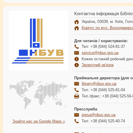
Контактна інформація Бібліо
Україна, 03039, м. Київ, Голо
Корпус по вул. Володимирс
Для читачів / користувачів:
Тел: +38 (044) 524-81-37
service@nbuv.gov.ua
Кожен останній робочий день
Зворотний зв'язок
Приймальня директора (для о
library@nbuv.gov.ua
Тел: +38 (044) 525-81-04
Тел./факс: +38 (044) 525-56-
Пресслужба
presa@nbuv.gov.ua
Тел: +38 (044) 525-40-74
Знайти нас на Google Maps »