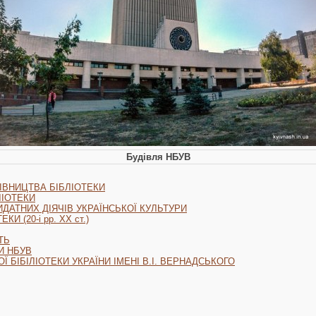
Будівля НБУВ
ІВНИЦТВА БІБЛІОТЕКИ
ЛІОТЕКИ
ДАТНИХ ДІЯЧІВ УКРАЇНСЬКОЇ КУЛЬТУРИ
И (20-і рр. ХХ ст.)
ТЬ
И НБУВ
 БІБІЛІОТЕКИ УКРАЇНИ ІМЕНІ В.І. ВЕРНАДСЬКОГО