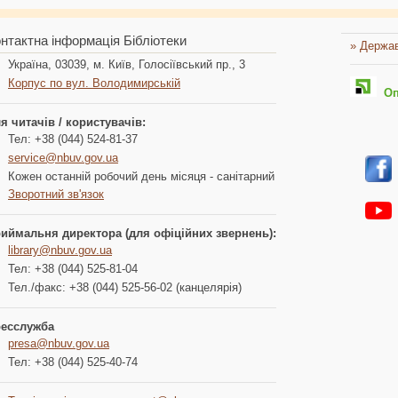
нтактна інформація Бібліотеки
» Держав
Україна, 03039, м. Київ, Голосіївський пр., 3
Корпус по вул. Володимирській
Опл
я читачів / користувачів:
Тел: +38 (044) 524-81-37
service@nbuv.gov.ua
Кожен останній робочий день місяця - санітарний
Зворотний зв'язок
иймальня директора (для офіційних звернень):
library@nbuv.gov.ua
Тел: +38 (044) 525-81-04
Тел./факс: +38 (044) 525-56-02 (канцелярія)
есслужба
presa@nbuv.gov.ua
Тел: +38 (044) 525-40-74