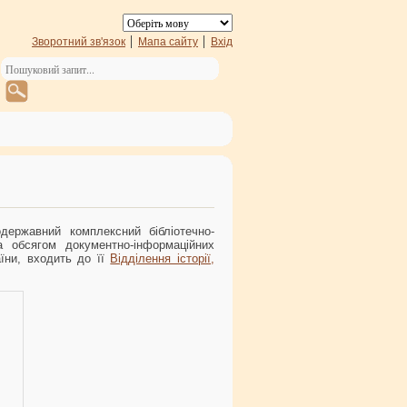
Зворотний зв'язок
Мапа сайту
Вхід
одержавний комплексний бібліотечно-
за обсягом документно-інформаційних
їни, входить до її
Відділення історії,