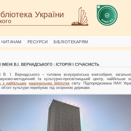
бліотека України
кого
ЧИТАЧАМ
РЕСУРСИ
БІБЛІОТЕКАРЯМ
ІМЕНІ В.І. ВЕРНАДСЬКОГО : ІСТОРІЯ І СУЧАСНІСТЬ
ні В. І. Вернадського – головна всеукраїнська книгозбірня, загальн
науково-методичний та культурно-просвітницький центр, найбільше 
 з найбільших
національних бібліотек
світу. Підпорядкована НАН Укра
й об’єкт культури перебуває під охороною держави.