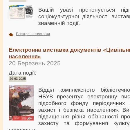
Вашій увазі пропонується підг
соціокультурної діяльності виста
знаменній події.
Електронні виставки
Електронна виставка документів «Цивільни
населення»
20 Березень 2025
Дата події:
20-03-2025
Відділ комплексного бібліотечн
НБУВ презентує електронну вис
підсобного фонду періодичних 
захист і безпека населення». Ви
підвищення рівня обізнаності пр
захисту та формування культ
населення.