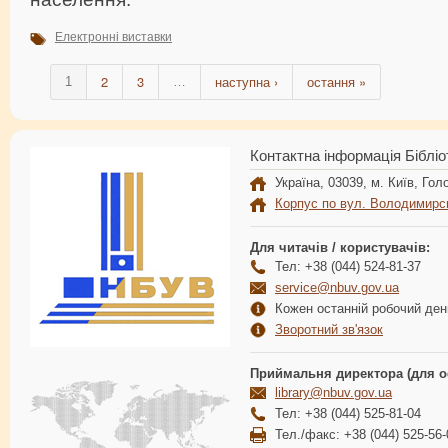
Електронні виставки
2
3
наступна ›
остання »
1
…
Контактна інформація Бібліо
Україна, 03039, м. Київ, Голо
Корпус по вул. Володимирс
Для читачів / користувачів:
Тел: +38 (044) 524-81-37
service@nbuv.gov.ua
Кожен останній робочий день
Зворотний зв'язок
Приймальня директора (для о
library@nbuv.gov.ua
Тел: +38 (044) 525-81-04
Тел./факс: +38 (044) 525-56-