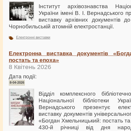
Інститут архівознавства Націо
України імені В. І. Вернадського 
виставку архівних документів до
Чорнобильській атомній електростанції.
Електронні виставки
Електронна виставка документів «Богд
постать та епоха»
8 Квітень 2026
Дата події:
8-04-2026
Відділ комплексного бібліотечн
Національної бібліотеки Укр
Вернадського презентує елек
виставку документів універсально
«Богдан Хмельницький: постать та
430-й річниці від дня наро