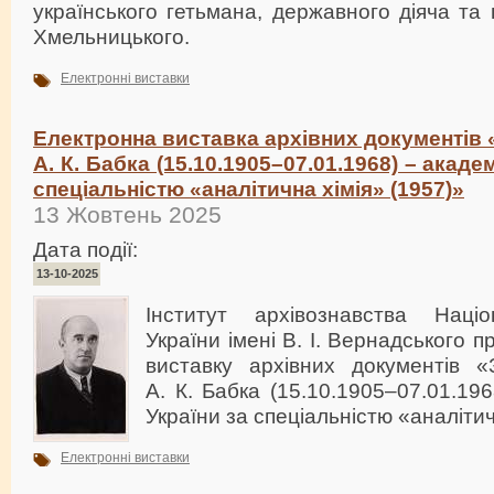
українського гетьмана, державного діяча та
Хмельницького.
Електронні виставки
Електронна виставка архівних документів «
А. К. Бабка (15.10.1905–07.01.1968) – акаде
спеціальністю «аналітична хімія» (1957)»
13 Жовтень 2025
Дата події:
13-10-2025
Інститут архівознавства Націо
України імені В. І. Вернадського 
виставку архівних документів «
А. К. Бабка (15.10.1905–07.01.19
України за спеціальністю «аналітич
Електронні виставки