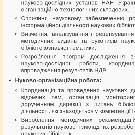
науково-дослідних установ НАН України
організаційно-технологічних складових.
Сприяння науковому забезпеченню роз
інформаційної діяльності наукових бібліо
Вивчення, аналізування і рецензування
методичних видань та рукописів науко
бібліотекознавчої тематики.
Розроблення програм дослідження в
науково-дослідної роботи, координ
впровадження результатів НДР.
Нуково-організаційна робота:
Координація та проведення наукових д
відомчих тем, організація моніторин
дорученням дирекції з питань бібліот
діяльності, які знаходяться у компетенції І
Вироблення методичних рекомендаці
результатів науково-прикладних розробок
наукових бібліотек.