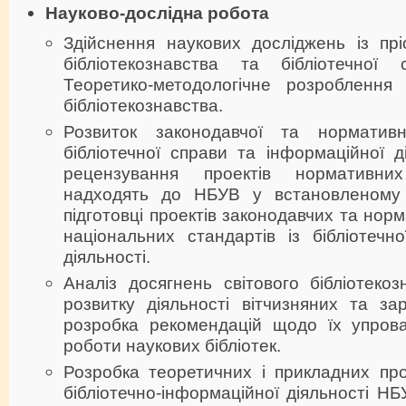
Науково-дослідна робота
Здійснення наукових досліджень із прі
бібліотекознавства та бібліотечної 
Теоретико-методологічне розроблення
бібліотекознавства.
Розвиток законодавчої та норматив
бібліотечної справи та інформаційної ді
рецензування проектів нормативни
надходять до НБУВ у встановленому 
підготовці проектів законодавчих та нор
національних стандартів із бібліотечн
діяльності.
Аналіз досягнень світового бібліотекоз
розвитку діяльності вітчизняних та зар
розробка рекомендацій щодо їх упров
роботи наукових бібліотек.
Розробка теоретичних і прикладних пр
бібліотечно-інформаційної діяльності НБ