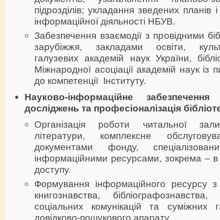
підрозділів; укладання зведених планів і 
інформаційної діяльності НБУВ.
Забезпечення взаємодії з провідними біб
зарубіжжя, закладами освіти, культ
галузевих академій наук України, бібл
Міжнародної асоціації академій наук із 
до компетенції Інституту.
Науково-інформаційне забезпечення 
досліджень та професіоналізація бібліот
Організація роботи читальної зали 
літератури, комплексне обслуговув
документами фонду, спеціалізован
інформаційними ресурсами, зокрема – в
доступу.
Формування інформаційного ресурсу з б
книгознавства, бібліографознавства, 
соціальних комунікацій та суміжних га
довідково-пошукового апарату.