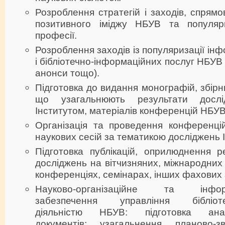
Розроблення стратегій і заходів, спрям
позитивного іміджу НБУВ та популяри
професії.
Розроблення заходів із популяризації ін
і бібліотечно-інформаційних послуг НБУВ (
анонси тощо).
Підготовка до видання монографій, збірн
що узагальнюють результати дослід
Інститутом, матеріалів конференцій НБУВ
Організація та проведення конференцій
наукових сесій за тематикою досліджень І
Підготовка публікацій, оприлюднення р
досліджень на вітчизняних, міжнародних
конференціях, семінарах, інших фахових 
Науково-організаційне та інформа
забезпечення управління бібліотеч
діяльністю НБУВ: підготовка аналі
документів; узагальнення планово-зв