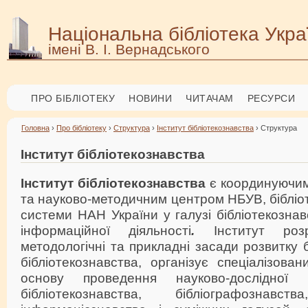
Національна бібліотека Укра
імені В. І. Вернадського
ПРО БІБЛІОТЕКУ
НОВИНИ
ЧИТАЧАМ
РЕСУРСИ
Головна
›
Про бібліотеку
›
Структура
›
Інститут бібліотекознавства
› Структура
Інститут бібліотекознавства
Інститут бібліотекознавства
є координуючим
та науково-методичним центром НБУВ, бібліо
системи НАН України у галузі бібліотекознав
інформаційної діяльності
.
Інститут роз
методологічні та прикладні засади розвитку б
бібліотекознавства, організує спеціалізов
основу проведення науково-дослідної
бібліотекознавства, бібліографознавств