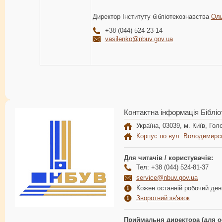
Директор Інституту бібліотекознавства
Оль
+38 (044) 524-23-14
vasilenko@nbuv.gov.ua
Контактна інформація Бібліо
Україна, 03039, м. Київ, Голо
Корпус по вул. Володимирс
Для читачів / користувачів:
Тел: +38 (044) 524-81-37
service@nbuv.gov.ua
Кожен останній робочий день
Зворотний зв'язок
Приймальня директора (для о