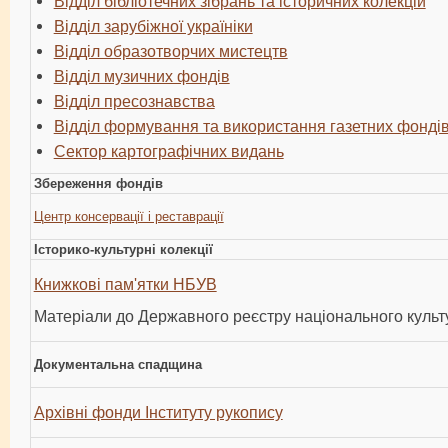
Відділ бібліотечних зібрань та історичних колекцій
Відділ зарубіжної україніки
Відділ образотворчих мистецтв
Відділ музичних фондів
Відділ пресознавства
Відділ формування та використання газетних фонді
Сектор картографічних видань
Збереження фондів
Центр консервації і реставрації
Історико-культурні колекції
Книжкові пам'ятки НБУВ
Матеріали до Державного реєстру національного куль
Документальна спадщина
Архівні фонди Інституту рукопису