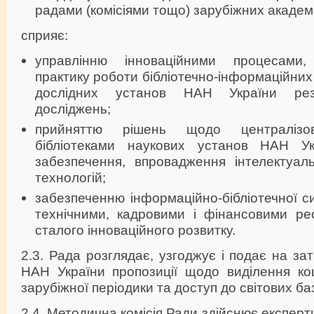
радами (комісіями тощо) зарубіжних академі
сприяє:
управлінню інноваційними процесами
практику роботи бібліотечно-інформаційних 
дослідних установ НАН України резу
досліджень;
прийняттю рішень щодо централізо
бібліотеками наукових установ НАН Ук
забезпечення, впровадження інтелектуал
технологій;
забезпеченню інформаційно-бібліотечної 
технічними, кадровими і фінансовими ре
сталого інноваційного розвитку.
2.3. Рада розглядає, узгоджує і подає на за
НАН України пропозиції щодо виділення ко
зарубіжної періодики та доступ до світових ба
2.4. Методична комісія Ради здійснює експер