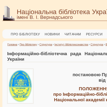
Національна бібліотека Укра
імені В. І. Вернадського
ПРО БІБЛІОТЕКУ
НОВИНИ
ЧИТАЧАМ
РЕСУРСИ
Головна
›
Про бібліотеку
›
Структура
›
Інститут бібліотекознавства
›
Структура
›
В
Інформаційно-бібліотечна рада Національ
України
постановою Пр
від
ПОЛОЖЕНН
про Інформаційно-бібл
Національної академії 