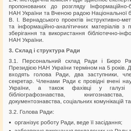
пропонованих до розгляду Інформаційно-б
НАН України та Вченою радою Національної бі
В. І. Вернадського проектів інструктивно-ме
та інформаційно-аналітичних матеріалів з 
зберігання та використання бібліотечно-інф
НАН України.
3. Склад і структура Ради
3.1. Персональний склад Ради і Бюро Ра
Президією НАН України терміном на 5 років. 
входять голова Ради, два заступники, чл
секретар. Членами Ради є провідні вчені н
України, а також фахівці у галузі бі
бібліографознавства, книгознавства,
документознавства, соціальних комунікацій т
3.2. Голова Ради:
організує роботу Ради, веде її засідання;
забезпечує виконання покладених на Раду 