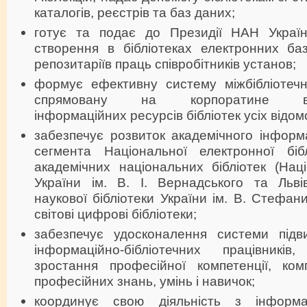
каталогів, реєстрів та баз даних;
готує та подає до Президії НАН Україн
створення в бібліотеках електронних баз
репозитаріїв праць співробітників установ;
формує ефективну систему міжбібліотечн
спрямовану на корпоратине взає
інформаційних ресурсів бібліотек усіх відом
забезпечує розвиток академічного інформа
сегмента Національної електронної біб
академічних національних бібліотек (Наці
України ім. В. І. Вернадського та Львів
наукової бібліотеки України ім. В. Стефан
світові цифрові бібліотеки;
забезпечує удосконалення системи підви
інформаційно-бібліотечних працівникі
зростання професійної компетенції, ко
професійних знань, умінь і навичок;
координує свою діяльність з інформаці