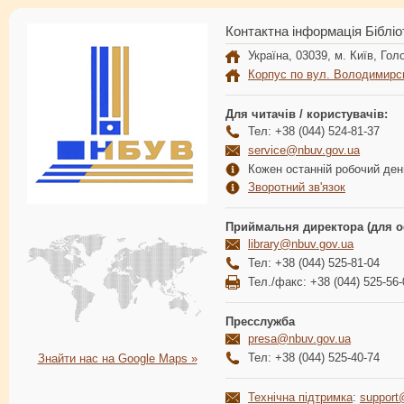
Контактна інформація Бібліо
Україна, 03039, м. Київ, Голо
Корпус по вул. Володимирс
Для читачів / користувачів:
Тел: +38 (044) 524-81-37
service@nbuv.gov.ua
Кожен останній робочий день
Зворотний зв'язок
Приймальня директора (для о
library@nbuv.gov.ua
Тел: +38 (044) 525-81-04
Тел./факс: +38 (044) 525-56-
Пресслужба
presa@nbuv.gov.ua
Тел: +38 (044) 525-40-74
Знайти нас на Google Maps »
Технічна підтримка
:
support