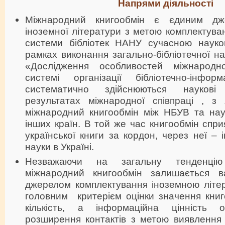
Напрями діяльності
Міжнародний книгообмін є єдиним дж
іноземної літератури з метою комплектув
системи бібліотек НАНУ сучасною науко
рамках виконання загально-бібліотечної на
«Дослідження особливостей міжнародн
системі організації бібліотечно-інфор
систематично здійснюються науков
результатах міжнародної співпраці , з
міжнародний книгообмін між НБУВ та на
інших країн. В той же час книгообмін сп
української книги за кордон, через неї – 
науки в Україні.
Незважаючи на загальну тенденцію
міжнародний книгообмін залишається 
джерелом комплектування іноземною літе
головним критерієм оцінки значення книг
кількість, а інформаційна цінність 
розширення контактів з метою виявлення 