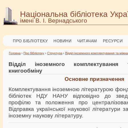
Національна бібліотека Укра
імені В. І. Вернадського
ПРО БІБЛІОТЕКУ
НОВИНИ
ЧИТАЧАМ
РЕСУРСИ
Головна
›
Про бібліотеку
›
Структура
›
Відділ іноземного комплектування та міжн
Відділ іноземного комплектування 
книгообміну
Основне призначення
Комплектування іноземною літературою фонд
бібліотек НДУ НАНУ відповідно до звед
профілю та положення про централізован
Відправка української наукової літератури з
іноземну наукову літературу.