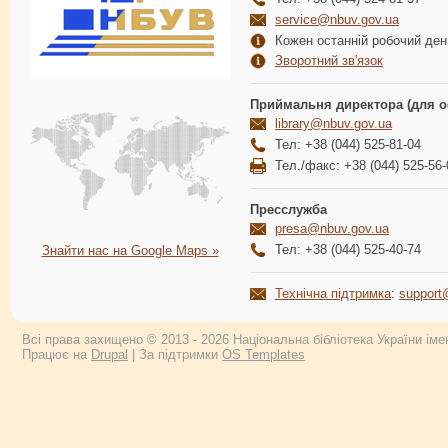
service@nbuv.gov.ua
Кожен останній робочий день
Зворотний зв'язок
Приймальня директора (для о
library@nbuv.gov.ua
Тел: +38 (044) 525-81-04
Тел./факс: +38 (044) 525-56-
Пресслужба
presa@nbuv.gov.ua
Тел: +38 (044) 525-40-74
Знайти нас на Google Maps »
Технічна підтримка
:
support
Всі права захищено © 2013 - 2026 Національна бібліотека України імен
Працює на
Drupal
| За підтримки
OS Templates