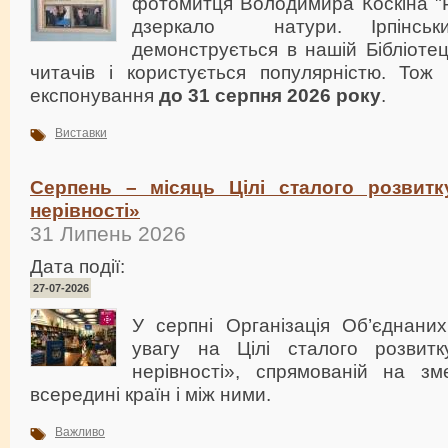
фотомитця Володимира Коскіна "Р
дзеркало натури. Ірпінськ
демонструється в нашій Бібліотец
читачів і користується популярністю. Тож
експонування
до 31 серпня 2026 року
.
Виставки
Серпень – місяць Цілі сталого розвит
нерівності»
31 Липень 2026
Дата події:
27-07-2026
У серпні Організація Об’єднани
увагу на Цілі сталого розвит
нерівності», спрямованій на зм
всередині країн і між ними.
Важливо