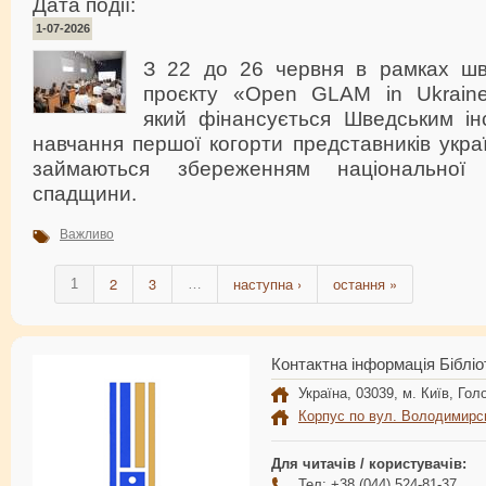
Дата події:
1-07-2026
З 22 до 26 червня в рамках шве
проєкту «Open GLAM in Ukraine-
який фінансується Шведським інс
навчання першої когорти представників укра
займаються збереженням національної іс
спадщини.
Важливо
2
3
наступна ›
остання »
1
…
Контактна інформація Бібліо
Україна, 03039, м. Київ, Голо
Корпус по вул. Володимирс
Для читачів / користувачів:
Тел: +38 (044) 524-81-37