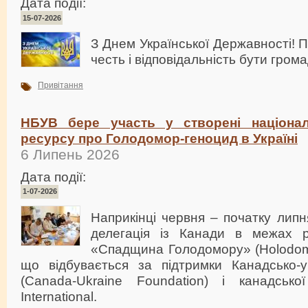
Дата події:
15-07-2026
З Днем Української Державності! 
честь і відповідальність бути гром
Привітання
НБУВ бере участь у створені націона
ресурсу про Голодомор-геноцид в Україні
6 Липень 2026
Дата події:
1-07-2026
Наприкінці червня – початку лип
делегація із Канади в межах реа
«Спадщина Голодомору» (Holodomor
що відбувається за підтримки Канадсько-ук
(Canada-Ukraine Foundation) і канадсько
International.