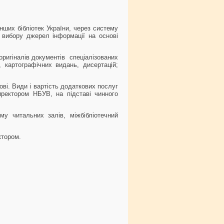
нших бібліотек України, через систему
а вибору джерел інформації на основі
оригіналів документів спеціалізованих
, картографічних видань, дисертацій;
ві. Види і вартість додаткових послуг
ректором НБУВ, на підставі чинного
му читальних залів, міжбібліотечний
ктором.