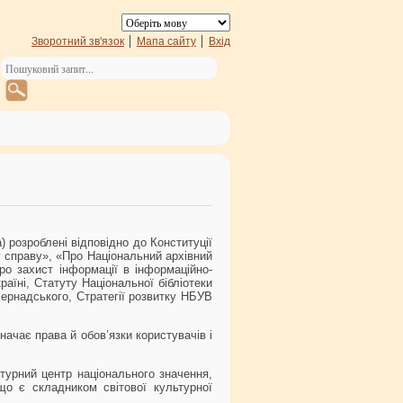
Зворотний зв'язок
Мапа сайту
Вхід
) розроблені відповідно до Конституції
ну справу», «Про Національний архівний
ро захист інформації в інформаційно-
аїні, Статуту Національної бібліотеки
 Вернадського, Стратегії розвитку НБУВ
ачає права й обов’язки користувачів і
турний центр національного значення,
що є складником світової культурної