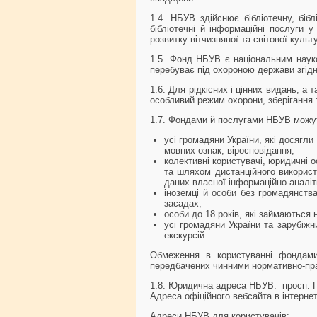
1.4. НБУВ здійснює бібліотечну, бібл
бібліотечні й інформаційні послуги 
розвитку вітчизняної та світової культу
1.5. Фонд НБУВ є національним науко
перебуває під охороною держави згідн
1.6. Для рідкісних і цінних видань, а
особливий режим охорони, зберігання 
1.7. Фондами й послугами НБУВ можу
усі громадяни України, які досягли
мовних ознак, віросповідання;
колективні користувачі, юридичні 
та шляхом дистанційного використ
даних власної інформаційно-аналіт
іноземці й особи без громадянств
засадах;
особи до 18 років, які займаються
усі громадяни України та зарубіжн
екскурсій.
Обмеження в користуванні фондами
передбачених чинними нормативно-пра
1.8. Юридична адреса НБУВ: просп. Гол
Адреса офіційного вебсайта в інтернет
Адреси НБУВ для користувачів: