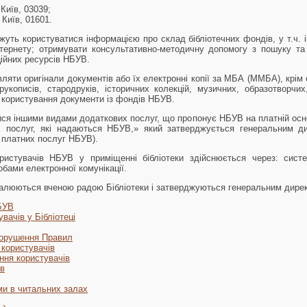
 Київ, 03039;
 Київ, 01601.
уть користуватися інформацією про склад бібліотечних фондів, у т.ч. і
інтернету; отримувати консультативно-методичну допомогу з пошуку т
ійних ресурсів НБУВ.
ляти оригінали документів або їх електронні копії за МБА (ММБА), крім 
рукописів, стародруків, історичних колекцій, музичних, образотворчих
 користування документи із фондів НБУВ.
ися іншими видами додаткових послуг, що пропонує НБУВ на платній осно
 послуг, які надаються НБУВ,» який затверджується генеральним ди
к платних послуг НБУВ).
ористувачів НБУВ у приміщенні бібліотеки здійснюється через: систе
обами електронної комунікації.
алюються вченою радою Бібліотеки і затверджуються генеральним дире
БУВ
вачів у Бібліотеці
 порушення Правил
користувачів
ння користувачів
ів
и в читальних залах
 ›