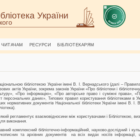
бліотека України
кого
ЧИТАЧАМ
РЕСУРСИ
БІБЛІОТЕКАРЯМ
ціональною бібліотекою України імені В. І. Вернадського (далі – Правила
ових актів України, зокрема законів України «Про бібліотеки і бібліотеч
ьтуру», «Про інформацію», «Про авторське право і суміжні права», «П
т персональних даних», Типових правил користування бібліотеками в Укр
нших нормативних документів Національної бібліотеки України імені В. І.
ліотека).
який регламентує взаємовідносини між користувачами і Бібліотекою, визн
для виконання.
вний комплексний бібліотечно-інформаційний, науково-дослідний і куль
описних та архівних документів на всіх видах носіїв інформації, 