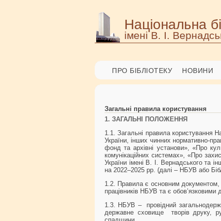
Національна бі
імені В. І. Вернадсь
ПРО БІБЛІОТЕКУ
НОВИНИ
Загальні правила користування
1. ЗАГАЛЬНІ ПОЛОЖЕННЯ
1.1. Загальні правила користування На
України, інших чинних нормативно-прав
фонд та архівні установи», «Про кул
комунікаційних системах», «Про захис
України імені В. І. Вернадського та і
на 2022–2025 рр. (далі – НБУВ або Біб
1.2. Правила є основним документом, 
працівників НБУВ та є обов’язковими 
1.3. НБУВ – провідний загальнодержа
державне сховище творів друку, рук
спадщини.