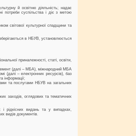
культурну й освітню діяльність; надає
ні потреби суспільства і діє з метою
иком світової культурної спадщини та
кі зберігаються в НБУВ, установлюється
іональної приналежності, статі, освіти,
онемент (далі – МБА), міжнародний МБА
і (далі – електронних ресурсів), баз
а інформації;
ндами та послугами НБУВ на загальних
ьких заходів, оглядових та тематичних
і рідкісних видань та у випадках,
х видів документів.