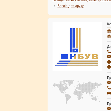
Версія для друку
Ко
Дл
Пр
Пр