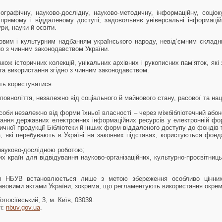
іографічну, науково-дослідну, науково-методичну, інформаційну, соціо
у прямому і віддаленому доступі; задовольняє універсальні інформацій
ри, науки й освіти.
вим і культурним надбанням українського народу, невід’ємним складн
о з чинним законодавством України.
 також історичних колекцій, унікальних архівних і рукописних пам’яток, я
та використання згідно з чинним законодавством.
ть користуватися:
 повноліття, незалежно від соціального й майнового стану, расової та нац
особи незалежно від форми їхньої власності – через міжбібліотечний аб
ання державних електронних інформаційних ресурсів у електронній форм
ичної продукції Бібліотеки й інших форм віддаленого доступу до фондів т
а, які перебувають в Україні на законних підставах, користуються фо
 науково-дослідною роботою;
их країн для відвідування науково-організаційних, культурно-просвітниц
 НБУВ встановлюється лише з метою збереження особливо цінних 
вовими актами України, зокрема, що регламентують використання окреми
осіївський, 3, м. Київ, 03039.
і:
nbuv.gov.ua
.