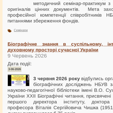
методичний семінар-практикум з
оригіналів цінних документів. Мета за
професійної компетенції співробітників НБ
питаннями збереження фондів.
Семінари
Біографічне знання в суспільному, ін
духовному просторі сучасної України
9 Червень 2026
Дата події:
3-06-2026
3 червня 2026 року
відбулись орг
біографічних досліджень НБУВ з
науково-педагогічної бібліотеки імені В.О. 
України
ХХІІ Біографічні читання, присвячені 
першого директора інституту, доктора
професора Віталія Сергійовича Чишка (1951