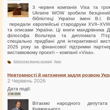
3 червня компанія Visa та гром
Ukraine WOW зробили безцінний
бібліотеці України імені В.І. 
передали європейські стародруки XVII–XVIII 
та описами України. Ці книги мандрівника
філософа Вольтера та дипломата П’є
спеціально придбані для інтерактивної ви
2025 року за фінансової підтримки партн
виставковому проєкті – компанії «Visa».
Бібліотечні фонди і колекції
Дари
Невтомності й натхнення задля розвою Укр
2 Червень 2026
Дата події:
2-06-2026
Вітаємо народного депутата
Княжицького.