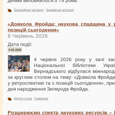
днями виповнилося б 75 років.
Біографічні читання
Чишківські читання
«Довкола Фройда: наукова спадщина у р
позицій сьогодення»
8 Червень 2026
Дата події:
4-06-2026
4 червня 2026 року у залі зас
Національної бібліотеки Укр
Вернадського відбулася міжнарод
за круглим столом на тему: «Довкола Фройд
у ретроспективі та з позицій сьогодення», пр
дня народження Зигмунда Фройда.
Круглі столи
Семінари
Розширюємо спектр наукових ресурсів –