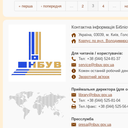
« перша
‹ попередня
2
4
н
…
3
…
Контактна інформація Бібліо
Україна, 03039, м. Київ, Голо
Корпус по вул. Володимирс
Для читачів / користувачів:
Тел: +38 (044) 524-81-37
service@nbuv.gov.ua
Кожен останній робочий день
Зворотний зв'язок
Приймальня директора (для о
library@nbuv.gov.ua
Тел: +38 (044) 525-81-04
Тел./факс: +38 (044) 525-56-
Пресслужба
presa@nbuv.gov.ua