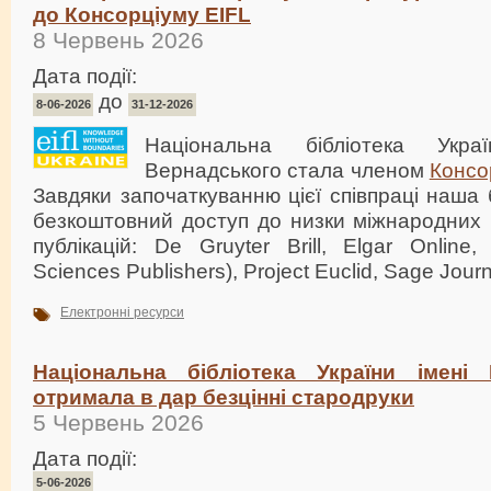
до Консорціуму EIFL
8 Червень 2026
Дата події:
до
8-06-2026
31-12-2026
Національна бібліотека Укр
Вернадського стала членом
Консо
Завдяки започаткуванню цієї співпраці наша 
безкоштовний доступ до низки міжнародних 
публікацій: De Gruyter Brill, Elgar Online
Sciences Publishers), Project Euclid, Sage Journ
Електронні ресурси
Національна бібліотека України імені 
отримала в дар безцінні стародруки
5 Червень 2026
Дата події:
5-06-2026