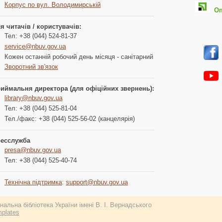
Корпус по вул. Володимирській
Опл
я читачів / користувачів:
Тел: +38 (044) 524-81-37
service@nbuv.gov.ua
Кожен останній робочий день місяця - санітарний
Зворотний зв'язок
иймальня директора (для офіційних звернень):
library@nbuv.gov.ua
Тел: +38 (044) 525-81-04
Тел./факс: +38 (044) 525-56-02 (канцелярія)
есслужба
presa@nbuv.gov.ua
Тел: +38 (044) 525-40-74
Технічна підтримка
:
support@nbuv.gov.ua
альна бібліотека України імені В. І. Вернадського
plates