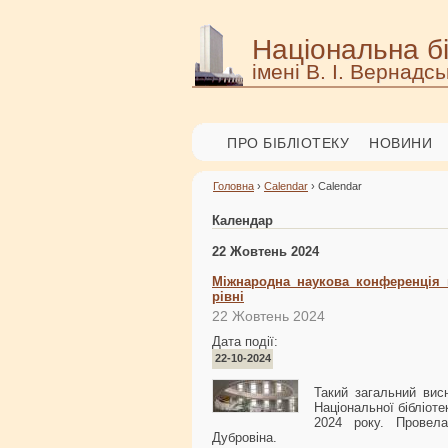
Національна бі
імені В. І. Вернадсь
ПРО БІБЛІОТЕКУ
НОВИНИ
Головна
›
Calendar
› Calendar
Календар
22 Жовтень 2024
Міжнародна наукова конференція 
рівні
22 Жовтень 2024
Дата події:
22-10-2024
Такий загальний вис
Національної бібліоте
2024 року. Провел
Дубровіна.