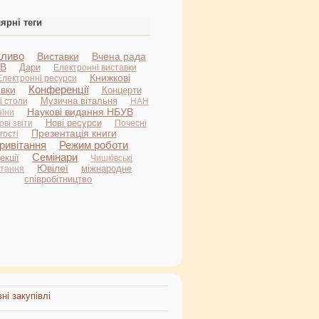
ярні теги
ливо
Виставки
Вчена рада
В
Дари
Електронні виставки
Книжкові
Електронні ресурси
Конференції
авки
Концерти
Музична вітальня
і столи
НАН
Наукові видання НБУВ
аїни
Нові ресурси
ві звіти
Почесні
Презентація книги
гості
ривітання
Режим роботи
Семінари
екції
Чишківські
Ювілеї
міжнародне
итання
співробітництво
ні закупівлі