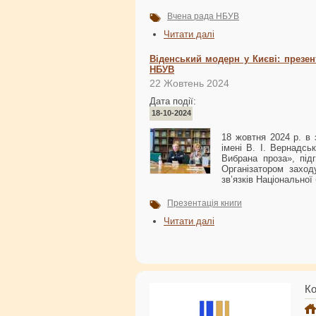
Вчена рада НБУВ
Читати далі
Віденський модерн у Києві: презен
НБУВ
22 Жовтень 2024
Дата події:
18-10-2024
18 жовтня 2024 р. в 
імені В. І. Вернадсь
Вибрана проза», під
Організатором заход
зв’язків Національної 
Презентація книги
Читати далі
Ко