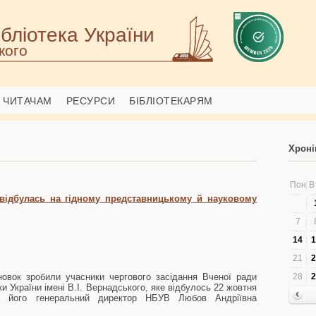
бліотека України
кого
ЧИТАЧАМ
РЕСУРСИ
БІБЛІОТЕКАРЯМ
Хроні
Пон
В
відбулась на гідному представницькому й науковому
7
14
1
21
2
новок зробили учасники чергового засідання Вченої ради
28
2
ки України імені В.І. Вернадського, яке відбулось 22 жовтня
а його генеральний директор НБУВ Любов Андріївна