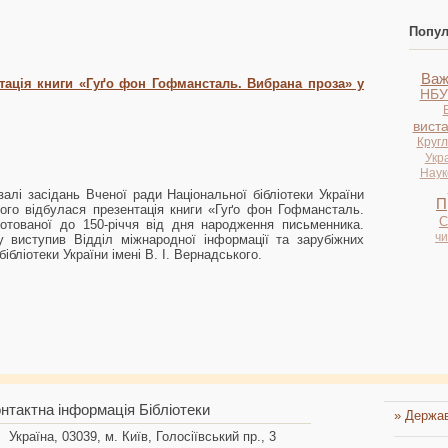
Попул
Важ
тація книги «Гуґо фон Гофмансталь. Вибрана проза» у
НБУ
вист
Кругл
Укр
Науко
залі засідань Вченої ради Національної бібліотеки України
П
кого відбулася презентація книги «Гуґо фон Гофмансталь.
С
готованої до 150-річчя від дня народження письменника.
ч
у виступив Відділ міжнародної інформації та зарубіжних
бібліотеки України імені В. І. Вернадського.
нтактна інформація Бібліотеки
» Держав
Україна, 03039, м. Київ, Голосіївський пр., 3