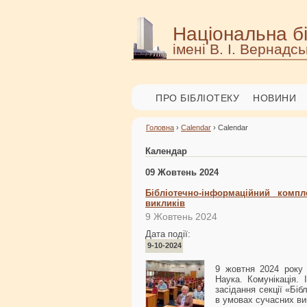
Національна бі
імені В. І. Вернадсь
ПРО БІБЛІОТЕКУ
НОВИНИ
Головна
›
Calendar
› Calendar
Календар
09 Жовтень 2024
Бібліотечно-інформаційний компл
викликів
9 Жовтень 2024
Дата події:
9-10-2024
9 жовтня 2024 року 
Наука. Комунікація. 
засідання секції «Біб
в умовах сучасних ви