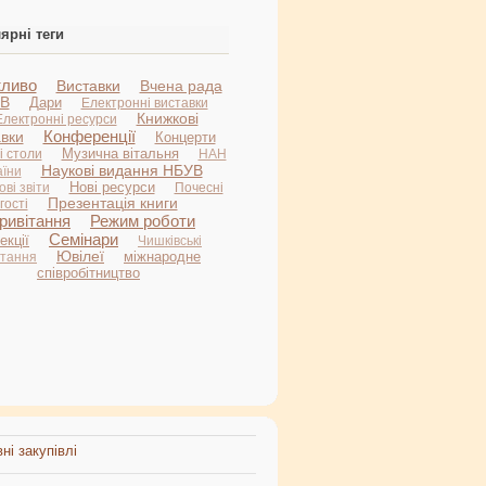
ярні теги
ливо
Виставки
Вчена рада
В
Дари
Електронні виставки
Книжкові
Електронні ресурси
Конференції
авки
Концерти
Музична вітальня
і столи
НАН
Наукові видання НБУВ
аїни
Нові ресурси
ві звіти
Почесні
Презентація книги
гості
ривітання
Режим роботи
Семінари
екції
Чишківські
Ювілеї
міжнародне
итання
співробітництво
ні закупівлі