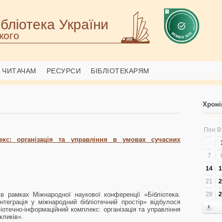
бліотека України
кого
ЧИТАЧАМ
РЕСУРСИ
БІБЛІОТЕКАРЯМ
Хроні
Пон
В
екс: організація та управління в умовах сучасних
7
14
1
21
2
в рамках Міжнародної наукової конференції «Бібліотека.
28
2
Інтеграція у міжнародний бібліотечний простір» відбулося
ліотечно-інформаційний комплекс: організація та управління
кликів».