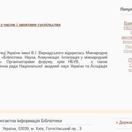
Попул
Важ
 з часом і запитами суспільства
НБУ
вист
Кругл
Укр
Науко
теці України імені В.І. Вернадського відкрилась Міжнародна
«Бібліотека. Наука. Комунікація. Інтеграція у міжнародний
П
тір». Організаторами форуму, крім НБУВ, є також
С
ечна рада Національної академії наук України та Асоціація
ч
нтактна інформація Бібліотеки
» Держав
Україна, 03039, м. Київ, Голосіївський пр., 3