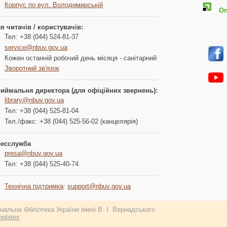
Корпус по вул. Володимирській
Опл
я читачів / користувачів:
Тел: +38 (044) 524-81-37
service@nbuv.gov.ua
Кожен останній робочий день місяця - санітарний
Зворотний зв'язок
иймальня директора (для офіційних звернень):
library@nbuv.gov.ua
Тел: +38 (044) 525-81-04
Тел./факс: +38 (044) 525-56-02 (канцелярія)
есслужба
presa@nbuv.gov.ua
Тел: +38 (044) 525-40-74
Технічна підтримка
:
support@nbuv.gov.ua
альна бібліотека України імені В. І. Вернадського
plates