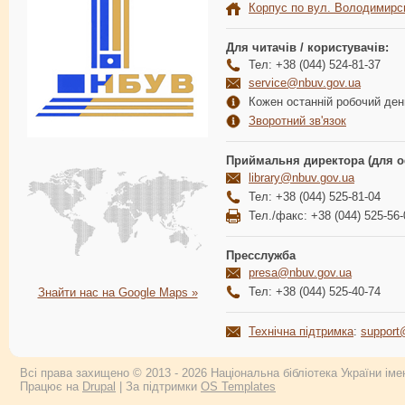
Корпус по вул. Володимирс
Для читачів / користувачів:
Тел: +38 (044) 524-81-37
service@nbuv.gov.ua
Кожен останній робочий день
Зворотний зв'язок
Приймальня директора (для о
library@nbuv.gov.ua
Тел: +38 (044) 525-81-04
Тел./факс: +38 (044) 525-56-
Пресслужба
presa@nbuv.gov.ua
Тел: +38 (044) 525-40-74
Знайти нас на Google Maps »
Технічна підтримка
:
support
Всі права захищено © 2013 - 2026 Національна бібліотека України імен
Працює на
Drupal
| За підтримки
OS Templates