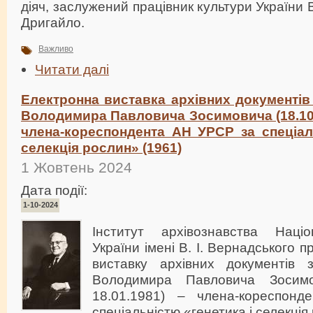
діяч, заслужений працівник культури України
Дригайло.
Важливо
Читати далі
Електронна виставка архівних документів 
Володимира Павловича Зосимовича (18.10.
члена-кореспондента АН УРСР за спеціаль
селекція рослин» (1961)
1 Жовтень 2024
Дата події:
1-10-2024
Інститут архівознавства Націо
України імені В. І. Вернадського 
виставку архівних документів 
Володимира Павловича Зосимо
18.01.1981) – члена-кореспо
спеціальністю «генетика і селекція