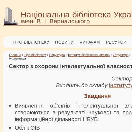
Національна бібліотека Укра
імені В. І. Вернадського
ПРО БІБЛІОТЕКУ
НОВИНИ
ЧИТАЧАМ
РЕСУРСИ
Головна
›
Про бібліотеку
›
Структура
›
Інститут бібліотекознавства
›
Структура
›
інформація
Сектор з охорони інтелектуальної власност
Сектор
Входить до складу
інститут
Завдання
Виявлення об’єктів інтелектуальної вл
створюються в результаті наукової та прак
інформаційної діяльності НБУВ
Облік ОІВ